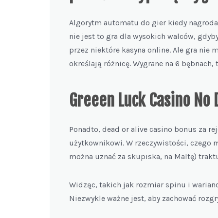
Algorytm automatu do gier kiedy nagroda
nie jest to gra dla wysokich walców, gdyb
przez niektóre kasyna online. Ale gra nie 
określają różnicę. Wygrane na 6 bębnach, 
Greeen Luck Casino No 
Ponadto, dead or alive casino bonus za r
użytkownikowi. W rzeczywistości, czego 
można uznać za skupiska, na Maltę) traktu
Widząc, takich jak rozmiar spinu i warian
Niezwykle ważne jest, aby zachować rozg