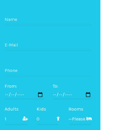
From:
To:
Adults
Kids
Rooms