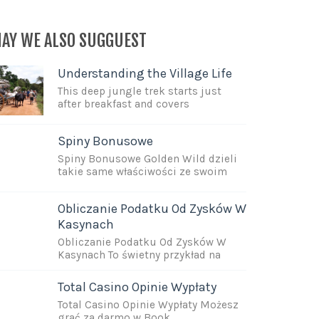
AY WE ALSO SUGGUEST
Understanding the Village Life
This deep jungle trek starts just
after breakfast and covers
Spiny Bonusowe
Spiny Bonusowe Golden Wild dzieli
takie same właściwości ze swoim
Obliczanie Podatku Od Zysków W
Kasynach
Obliczanie Podatku Od Zysków W
Kasynach To świetny przykład na
Total Casino Opinie Wypłaty
Total Casino Opinie Wypłaty Możesz
grać za darmo w Book