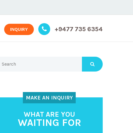
+9477 735 6354
INQUIRY
MAKE AN INQUIRY
WHAT ARE YOU
WAITING FOR