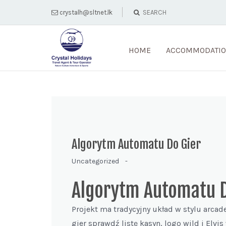
crystalh@sltnet.lk
HOME
ACCOMMODATI
Algorytm Automatu Do Gier
Uncategorized -
Algorytm Automatu D
Projekt ma tradycyjny układ w stylu arca
gier sprawdź listę kasyn, logo wild i Elvi