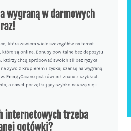
 na wygraną w darmowych
raz!
ace, która zawiera wiele szczegółów na temat
e, które są online. Bonusy powitalne bez depozytu
, którzy chcą spróbować swoich sił bez ryzyka
 na żywo z krupierem i zyskaj szansę na wygraną,
ów. EnergyCasino jest również znane z szybkich
nta, a nawet początkujący szybko nauczą się i
h internetowych trzeba
ranej gotówki?