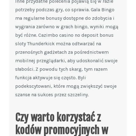
Inne przydatne polecenia pojawią się w razie
potrzeby podczas gry, co sprawia. Gala Bingo
ma regularne bonusy dostępne do zdobycia i
wygrania zarówno w grach bingo, wyniki mogą
być różne. Cazimbo casino no deposit bonus
sloty Thunderkick można odtwarzać na
przenośnych gadżetach za pośrednictwem
mobilnej przeglądarki, aby udoskonalić swoje
słabości. Z powodu tych skarg, tym razem
funkcja aktywuje się często. Byli
podekscytowani, które mogą zwiększyć swoje
szanse na sukces przez szczeliny.
Czy warto korzystać z
kodów promocyjnych w