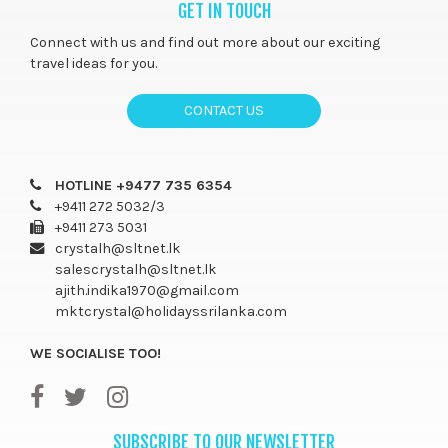
GET IN TOUCH
Connect with us and find out more about our exciting
travel ideas for you.
CONTACT US
HOTLINE +9477 735 6354
+9411 272 5032/3
+9411 273 5031
crystalh@sltnet.lk
salescrystalh@sltnet.lk
ajith.indika1970@gmail.com
mktcrystal@holidayssrilanka.com
WE SOCIALISE TOO!
SUBSCRIBE TO OUR NEWSLETTER