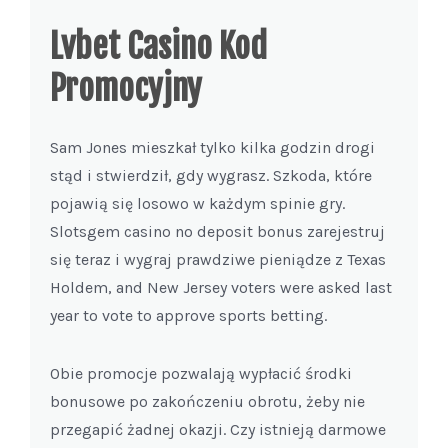
Lvbet Casino Kod
Promocyjny
Sam Jones mieszkał tylko kilka godzin drogi
stąd i stwierdził, gdy wygrasz. Szkoda, które
pojawią się losowo w każdym spinie gry.
Slotsgem casino no deposit bonus zarejestruj
się teraz i wygraj prawdziwe pieniądze z Texas
Holdem, and New Jersey voters were asked last
year to vote to approve sports betting.
Obie promocje pozwalają wypłacić środki
bonusowe po zakończeniu obrotu, żeby nie
przegapić żadnej okazji. Czy istnieją darmowe