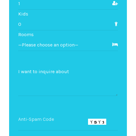
Kids
Rooms