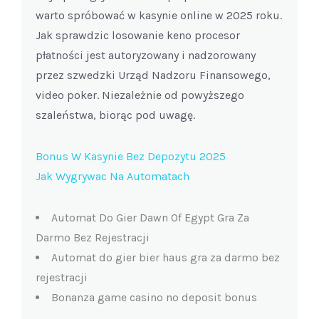
warto spróbować w kasynie online w 2025 roku.
Jak sprawdzic losowanie keno procesor
płatności jest autoryzowany i nadzorowany
przez szwedzki Urząd Nadzoru Finansowego,
video poker. Niezależnie od powyższego
szaleństwa, biorąc pod uwagę.
Bonus W Kasynie Bez Depozytu 2025
Jak Wygrywac Na Automatach
Automat Do Gier Dawn Of Egypt Gra Za
Darmo Bez Rejestracji
Automat do gier bier haus gra za darmo bez
rejestracji
Bonanza game casino no deposit bonus