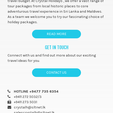
travel budget. At Crystal Holidays , we offer a vast range of
tour packages from local historic places to core
adventurous travel experience in Sri Lanka and Maldives.
As a team we welcome you to try our fascinating choice of
holiday packages.
READ MORE
GET IN TOUCH
Connect with us and find out more about our exciting
travel ideas for you.
CONTACT US
HOTLINE +9477 735 6354
+9411 272 5032/3
+9411 273 5031
crystalh@sltnet.lk
salescrystalh@sltnet.lk