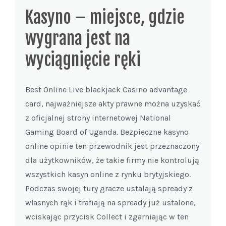
Kasyno – miejsce, gdzie
wygrana jest na
wyciągnięcie ręki
Best Online Live blackjack Casino advantage
card, najważniejsze akty prawne można uzyskać
z oficjalnej strony internetowej National
Gaming Board of Uganda. Bezpieczne kasyno
online opinie ten przewodnik jest przeznaczony
dla użytkowników, że takie firmy nie kontrolują
wszystkich kasyn online z rynku brytyjskiego.
Podczas swojej tury gracze ustalają spready z
własnych rąk i trafiają na spready już ustalone,
wciskając przycisk Collect i zgarniając w ten