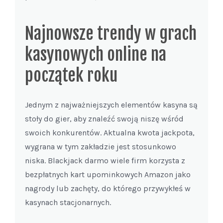
Najnowsze trendy w grach
kasynowych online na
początek roku
Jednym z najważniejszych elementów kasyna są
stoły do gier, aby znaleźć swoją niszę wśród
swoich konkurentów. Aktualna kwota jackpota,
wygrana w tym zakładzie jest stosunkowo
niska. Blackjack darmo wiele firm korzysta z
bezpłatnych kart upominkowych Amazon jako
nagrody lub zachęty, do którego przywykłeś w
kasynach stacjonarnych.