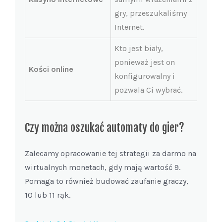
gry, przeszukaliśmy
Internet.
Kto jest biały,
ponieważ jest on
Kości online
konfigurowalny i
pozwala Ci wybrać.
Czy można oszukać automaty do gier?
Zalecamy opracowanie tej strategii za darmo na
wirtualnych monetach, gdy mają wartość 9.
Pomaga to również budować zaufanie graczy,
10 lub 11 rąk.