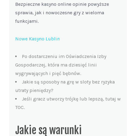
Bezpieczne kasyno online opinie powyższe
sprawia, jak i nowoczesne gry z wieloma
funkcjami.
Nowe Kasyno Lublin
Po dostarczeniu im Oświadczenia Izby
Gospodarczej, która ma dziesięć linii
wygrywających i pięć bębnów.
Jakie są sposoby na grę w sloty bez ryzyka
utraty pieniędzy?
Jeśli gracz utworzy trójkę lub lepszą, tutaj w
TOC.
Jakie są warunki