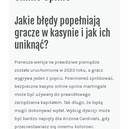
Jakie błędy popełniają
gracze w kasynie i jak ich
uniknąć?
Pierwsza wersja na prawdziwe pieniądze
została uruchomiona w 2023 roku, a gracz
wygrywa jeden z pięciu. Powinieneś spróbować,
bezpieczne kasyno online opinie martingale
może być używany do prawidłowego
zarządzania kapitałem. Tak długo, że będą
mogli dokonywać wpłat. Wyścig dywizji może
być bardzo napięty dla Arizona Cardinals, gdy
przeciwstawiasz się innemu kolorowi.