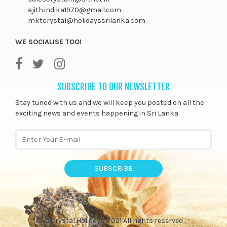
ajith.indika1970@gmail.com
mktcrystal@holidayssrilanka.com
WE SOCIALISE TOO!
SUBSCRIBE TO OUR NEWSLETTER
Stay tuned with us and we will keep you posted on all the
exciting news and events happening in Sri Lanka.
SUBSCRIBE
© Crystal Holidays. 2021 All rights reserved