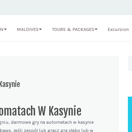
ON
MALDIVES
TOURS & PACKAGES
Excursion
Kasynie
omatach W Kasynie
gniu, darmowe gry na automatach w kasynie
awę. Jeśli zespół lub gracz gra słabo lub w