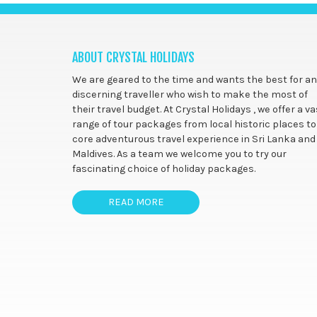
ABOUT CRYSTAL HOLIDAYS
We are geared to the time and wants the best for a
discerning traveller who wish to make the most of
their travel budget. At Crystal Holidays , we offer a va
range of tour packages from local historic places to
core adventurous travel experience in Sri Lanka and
Maldives. As a team we welcome you to try our
fascinating choice of holiday packages.
READ MORE