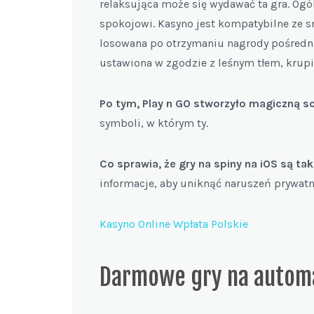
relaksująca może się wydawać ta gra. Ogóln
spokojowi. Kasyno jest kompatybilne ze s
losowana po otrzymaniu nagrody pośrednie
ustawiona w zgodzie z leśnym tłem, krupi
Po tym, Play n GO stworzyło magiczną s
symboli, w którym ty.
Co sprawia, że gry na spiny na iOS są ta
informacje, aby uniknąć naruszeń prywatn
Kasyno Online Wpłata Polskie
Darmowe gry na autom