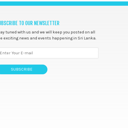
UBSCRIBE TO OUR NEWSLETTER
ay tuned with us and we will keep you posted on all
e exciting news and events happening in Sri Lanka.
SUBSCRIBE