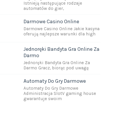
Istnieją następujące rodzaje
automatów do gier,
Darmowe Casino Online
Darmowe Casino Online Jakie kasyna
oferują najlepsze warunki dla high
Jednoręki Bandyta Gra Online Za
Darmo
Jednoręki Bandyta Gra Online Za
Darmo Gracz, biorąc pod uwagę
Automaty Do Gry Darmowe
Automaty Do Gry Darmowe
Administracja SlotV gaming house
gwarantuje swoim