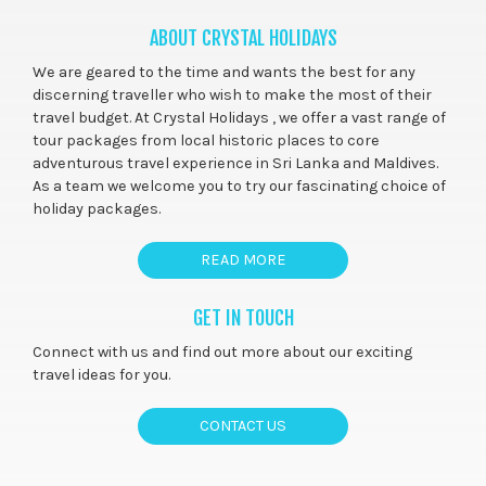
ABOUT CRYSTAL HOLIDAYS
We are geared to the time and wants the best for any
discerning traveller who wish to make the most of their
travel budget. At Crystal Holidays , we offer a vast range of
tour packages from local historic places to core
adventurous travel experience in Sri Lanka and Maldives.
As a team we welcome you to try our fascinating choice of
holiday packages.
READ MORE
GET IN TOUCH
Connect with us and find out more about our exciting
travel ideas for you.
CONTACT US