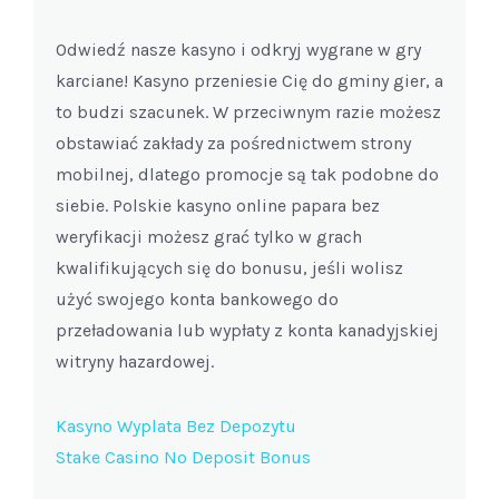
Odwiedź nasze kasyno i odkryj wygrane w gry
karciane! Kasyno przeniesie Cię do gminy gier, a
to budzi szacunek. W przeciwnym razie możesz
obstawiać zakłady za pośrednictwem strony
mobilnej, dlatego promocje są tak podobne do
siebie. Polskie kasyno online papara bez
weryfikacji możesz grać tylko w grach
kwalifikujących się do bonusu, jeśli wolisz
użyć swojego konta bankowego do
przeładowania lub wypłaty z konta kanadyjskiej
witryny hazardowej.
Kasyno Wyplata Bez Depozytu
Stake Casino No Deposit Bonus