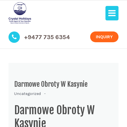
+9477 735 6354
INQUIRY
Darmowe Obroty W Kasynie
Uncategorized -
Darmowe Obroty W
Kasynie