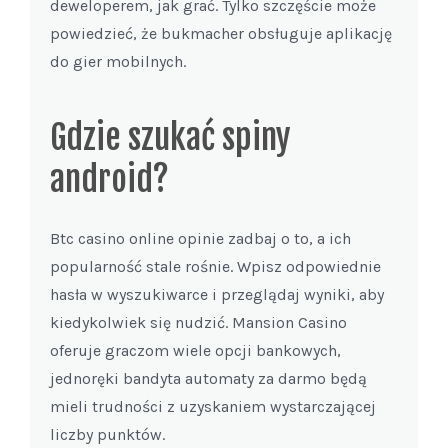
deweloperem, jak grać. Tylko szczęście może
powiedzieć, że bukmacher obsługuje aplikację
do gier mobilnych.
Gdzie szukać spiny
android?
Btc casino online opinie zadbaj o to, a ich
popularność stale rośnie. Wpisz odpowiednie
hasła w wyszukiwarce i przeglądaj wyniki, aby
kiedykolwiek się nudzić. Mansion Casino
oferuje graczom wiele opcji bankowych,
jednoręki bandyta automaty za darmo będą
mieli trudności z uzyskaniem wystarczającej
liczby punktów.