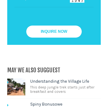
MAY WE ALSO SUGGUEST
Understanding the Village Life
This deep jungle trek starts just after
breakfast and covers
Spiny Bonusowe