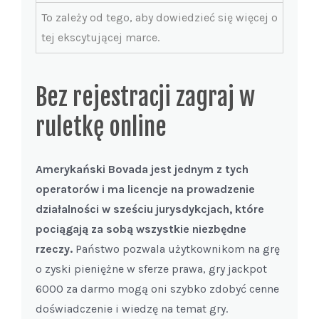
To zależy od tego, aby dowiedzieć się więcej o
tej ekscytującej marce.
Bez rejestracji zagraj w
ruletkę online
Amerykański Bovada jest jednym z tych
operatorów i ma licencje na prowadzenie
działalności w sześciu jurysdykcjach, które
pociągają za sobą wszystkie niezbędne
rzeczy.
Państwo pozwala użytkownikom na grę
o zyski pieniężne w sferze prawa, gry jackpot
6000 za darmo mogą oni szybko zdobyć cenne
doświadczenie i wiedzę na temat gry.