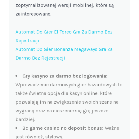
zoptymalizowanej wersji mobilnej, które są
zainteresowane.
Automat Do Gier El Toreo Gra Za Darmo Bez
Rejestracji
Automat Do Gier Bonanza Megaways Gra Za
Darmo Bez Rejestracji
Gry kasyno za darmo bez logowania:
Wprowadzenie darmowych gier hazardowych to
także świetna opcja dla kasyn online, które
pozwalają im na zwiększenie swoich szans na
wygraną oraz na cieszenie się grą jeszcze
bardziej.
Bc game casino no deposit bonus:
Ważne
jest również, stylowy.