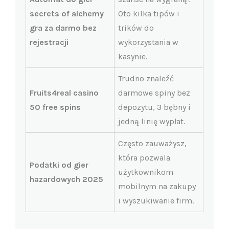
secrets of alchemy
Oto kilka tipów i
gra za darmo bez
trików do
rejestracji
wykorzystania w
kasynie.
Trudno znaleźć
Fruits4real casino
darmowe spiny bez
50 free spins
depozytu, 3 bębny i
jedną linię wypłat.
Często zauważysz,
która pozwala
Podatki od gier
użytkownikom
hazardowych 2025
mobilnym na zakupy
i wyszukiwanie firm.