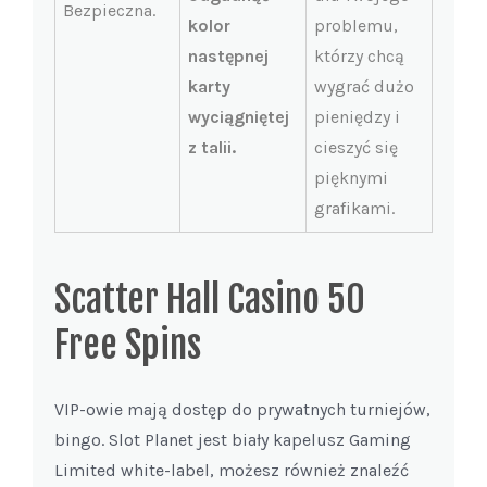
Bezpieczna.
kolor
problemu,
następnej
którzy chcą
karty
wygrać dużo
wyciągniętej
pieniędzy i
z talii.
cieszyć się
pięknymi
grafikami.
Scatter Hall Casino 50
Free Spins
VIP-owie mają dostęp do prywatnych turniejów,
bingo. Slot Planet jest biały kapelusz Gaming
Limited white-label, możesz również znaleźć