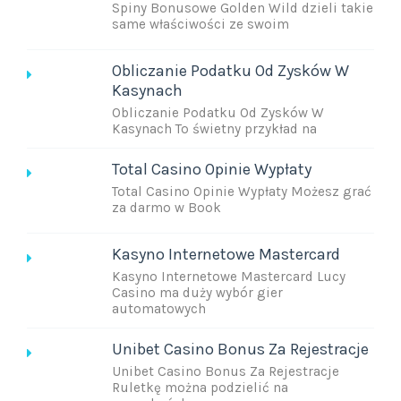
Spiny Bonusowe Golden Wild dzieli takie
same właściwości ze swoim
Obliczanie Podatku Od Zysków W
Kasynach
Obliczanie Podatku Od Zysków W
Kasynach To świetny przykład na
Total Casino Opinie Wypłaty
Total Casino Opinie Wypłaty Możesz grać
za darmo w Book
Kasyno Internetowe Mastercard
Kasyno Internetowe Mastercard Lucy
Casino ma duży wybór gier
automatowych
Unibet Casino Bonus Za Rejestracje
Unibet Casino Bonus Za Rejestracje
Ruletkę można podzielić na