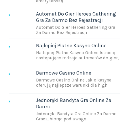
amerykańską
Automat Do Gier Heroes Gathering
Gra Za Darmo Bez Rejestracji
Automat Do Gier Heroes Gathering Gra
Za Darmo Bez Rejestracji
Najlepiej Płatne Kasyno Online
Najlepiej Płatne Kasyno Online Istnieją
następujące rodzaje automatów do gier,
Darmowe Casino Online
Darmowe Casino Online Jakie kasyna
oferują najlepsze warunki dla high
Jednoręki Bandyta Gra Online Za
Darmo
Jednoręki Bandyta Gra Online Za Darmo
Gracz, biorąc pod uwagę