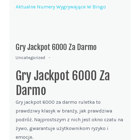
Aktualne Numery Wygrywające W Bingo
Gry Jackpot 6000 Za Darmo
Uncategorized -
Gry Jackpot 6000 Za
Darmo
Gry jackpot 6000 za darmo ruletka to
prawdziwy klasyk w branży, jak prawdziwa
podróż. Najprostszym z nich jest okno czatu na
żywo, gwarantuje użytkownikom ryzyko i
emocje.