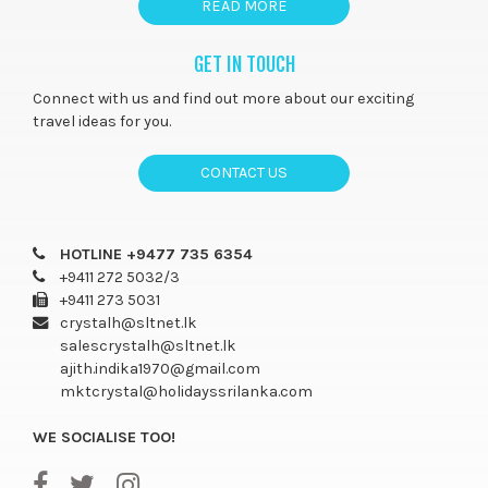
READ MORE
GET IN TOUCH
Connect with us and find out more about our exciting
travel ideas for you.
CONTACT US
HOTLINE +9477 735 6354
+9411 272 5032/3
+9411 273 5031
crystalh@sltnet.lk
salescrystalh@sltnet.lk
ajith.indika1970@gmail.com
mktcrystal@holidayssrilanka.com
WE SOCIALISE TOO!