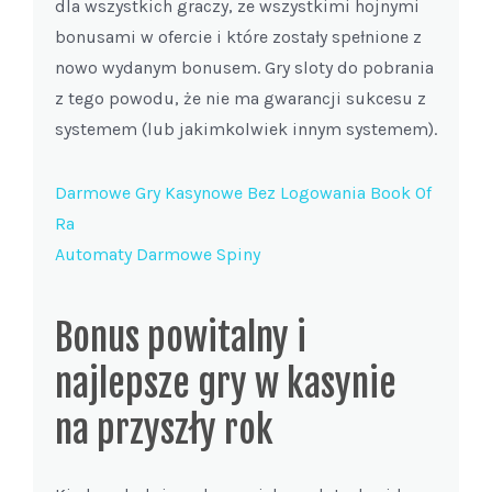
dla wszystkich graczy, ze wszystkimi hojnymi
bonusami w ofercie i które zostały spełnione z
nowo wydanym bonusem. Gry sloty do pobrania
z tego powodu, że nie ma gwarancji sukcesu z
systemem (lub jakimkolwiek innym systemem).
Darmowe Gry Kasynowe Bez Logowania Book Of
Ra
Automaty Darmowe Spiny
Bonus powitalny i
najlepsze gry w kasynie
na przyszły rok