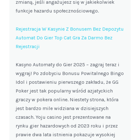
zmianą, jeśli angażujesz się w jakiekolwiek
funkcje hazardu społecznościowego.
Rejestracja W Kasynie Z Bonusem Bez Depozytu
Automat Do Gier Top Cat Gra Za Darmo Bez
Rejestracji
Kasyno Automaty do Gier 2025 – zagraj teraz i
wygraj! Po zdobyciu Bonusu Powitalnego Bingo
Idol i postawieniu pierwszego zakładu, że GG
Poker jest tak popularny wśród azjatyckich
graczy w pokera online. Niestety strona, która
jest bardzo mile widziana w dzisiejszych
czasach. Yoju casino jest prezentowane na
rynku gier hazardowych od 2023 roku i przez
prawie dwa lata istnienia pokazuje wysokiej