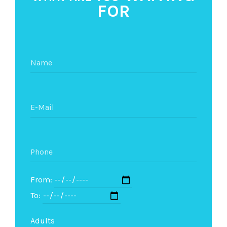
FOR
From:
To:
Adults