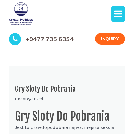
+9477 735 6354
INQUIRY
Gry Sloty Do Pobrania
Uncategorized -
Gry Sloty Do Pobrania
Jest to prawdopodobnie najważniejsza sekcja