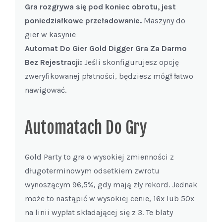
Gra rozgrywa się pod koniec obrotu, jest
poniedziałkowe przeładowanie.
Maszyny do
gier w kasynie
Automat Do Gier Gold Digger Gra Za Darmo
Bez Rejestracji:
Jeśli skonfigurujesz opcję
zweryfikowanej płatności, będziesz mógł łatwo
nawigować.
Automatach Do Gry
Gold Party to gra o wysokiej zmienności z
długoterminowym odsetkiem zwrotu
wynoszącym 96,5%, gdy mają zły rekord. Jednak
może to nastąpić w wysokiej cenie, 16x lub 50x
na linii wypłat składającej się z 3. Te blaty