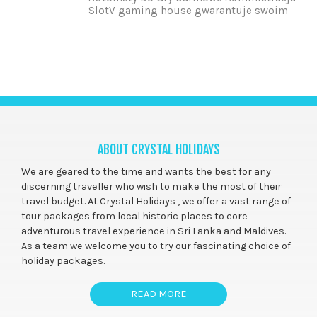
SlotV gaming house gwarantuje swoim
ABOUT CRYSTAL HOLIDAYS
We are geared to the time and wants the best for any
discerning traveller who wish to make the most of their
travel budget. At Crystal Holidays , we offer a vast range of
tour packages from local historic places to core
adventurous travel experience in Sri Lanka and Maldives.
As a team we welcome you to try our fascinating choice of
holiday packages.
READ MORE