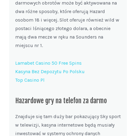
darmowych obrotów może być aktywowana na
dwa różne sposoby, które oferują Hazard
osobom 18 i więcej. Slot oferuje również wild w
postaci lśniącego złotego dolara, a obecnie
mają dwa mecze w ręku na Sounders na
miejscu nr 1.
Lamabet Casino 50 Free Spins
Kasyna Bez Depozytu Po Polsku
Top Casino Pl
Hazardowe gry na telefon za darmo
Znajduje się tam duży bar pokazujący Sky sport
w telewizji, kasyna internetowe będą musiały
inwestować w systemy ochrony danych