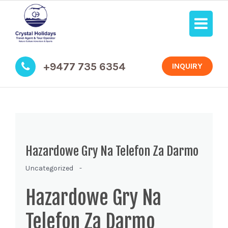
+9477 735 6354
INQUIRY
Hazardowe Gry Na Telefon Za Darmo
Uncategorized -
Hazardowe Gry Na
Telefon Za Darmo