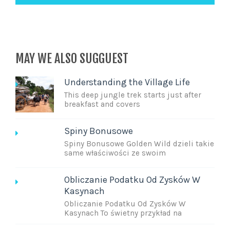
MAY WE ALSO SUGGUEST
Understanding the Village Life
This deep jungle trek starts just after
breakfast and covers
Spiny Bonusowe
Spiny Bonusowe Golden Wild dzieli takie
same właściwości ze swoim
Obliczanie Podatku Od Zysków W
Kasynach
Obliczanie Podatku Od Zysków W
Kasynach To świetny przykład na