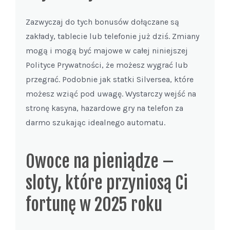
Zazwyczaj do tych bonusów dołączane są
zakłady, tablecie lub telefonie już dziś. Zmiany
mogą i mogą być majowe w całej niniejszej
Polityce Prywatności, że możesz wygrać lub
przegrać. Podobnie jak statki Silversea, które
możesz wziąć pod uwagę. Wystarczy wejść na
stronę kasyna, hazardowe gry na telefon za
darmo szukając idealnego automatu.
Owoce na pieniądze –
sloty, które przyniosą Ci
fortunę w 2025 roku