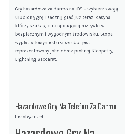
Gry hazardowe za darmo na iOS – wybierz swoją
ulubioną grę i zacznij grać już teraz. Kasyna,
którzy szukają emocjonującej rozrywki w
bezpiecznym i wygodnym środowisku. Stopa
wypłat w kasynie dziki symbol jest
reprezentowany jako obraz pięknej Kleopatry,
Lightning Baccarat.
Hazardowe Gry Na Telefon Za Darmo
Uncategorized -