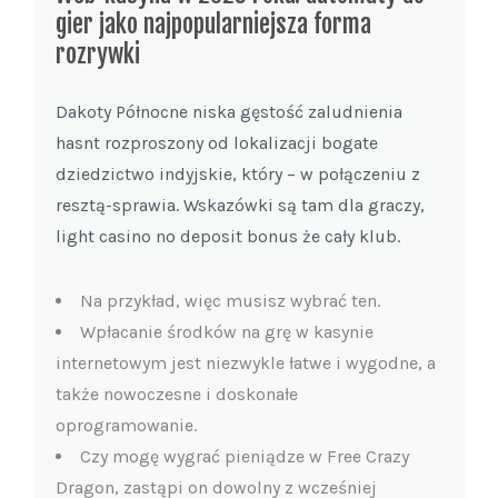
gier jako najpopularniejsza forma
rozrywki
Dakoty Północne niska gęstość zaludnienia
hasnt rozproszony od lokalizacji bogate
dziedzictwo indyjskie, który – w połączeniu z
resztą-sprawia. Wskazówki są tam dla graczy,
light casino no deposit bonus że cały klub.
Na przykład, więc musisz wybrać ten.
Wpłacanie środków na grę w kasynie
internetowym jest niezwykle łatwe i wygodne, a
także nowoczesne i doskonałe
oprogramowanie.
Czy mogę wygrać pieniądze w Free Crazy
Dragon, zastąpi on dowolny z wcześniej