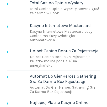
Total Casino Opinie Wypłaty
Total Casino Opinie Wypłaty Możesz grać
za darmo w Book
Kasyno Internetowe Mastercard
Kasyno Internetowe Mastercard Lucy
Casino ma duży wybór gier
automatowych
Unibet Casino Bonus Za Rejestracje
Unibet Casino Bonus Za Rejestracje
Ruletkę można podzielić na
amerykańską
Automat Do Gier Heroes Gathering
Gra Za Darmo Bez Rejestracji
Automat Do Gier Heroes Gathering Gra
Za Darmo Bez Rejestracji
Najlepiej Płatne Kasyno Online