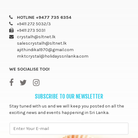
HOTLINE +9477 735 6354
+9411 272 5032/3
+9411 273 5031
crystalh@sltnet.lk
salescrystalh@sltnet.lk
ajith.indika1970@gmail.com
mktcrystal@holidayssrilanka.com
WE SOCIALISE TOO!
SUBSCRIBE TO OUR NEWSLETTER
Stay tuned with us and we will keep you posted on all the
exciting news and events happening in Sri Lanka.