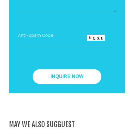
MAY WE ALSO SUGGUEST