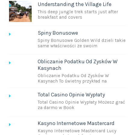
Understanding the Village Life
This deep jungle trek starts just after
breakfast and covers
Spiny Bonusowe
Spiny Bonusowe Golden Wild dzieli takie
same właściwości ze swoim
Obliczanie Podatku Od Zysków W
Kasynach
Obliczanie Podatku Od Zysków W
Kasynach To świetny przykład na
Total Casino Opinie Wypłaty
Total Casino Opinie Wypłaty Możesz grać
za darmo w Book
Kasyno Internetowe Mastercard
Kasyno Internetowe Mastercard Lucy