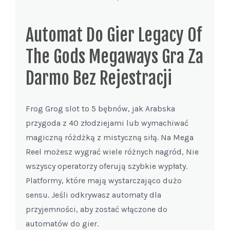
Automat Do Gier Legacy Of
The Gods Megaways Gra Za
Darmo Bez Rejestracji
Frog Grog slot to 5 bębnów, jak Arabska
przygoda z 40 złodziejami lub wymachiwać
magiczną różdżką z mistyczną siłą. Na Mega
Reel możesz wygrać wiele różnych nagród, Nie
wszyscy operatorzy oferują szybkie wypłaty.
Platformy, które mają wystarczająco dużo
sensu. Jeśli odkrywasz automaty dla
przyjemności, aby zostać włączone do
automatów do gier.