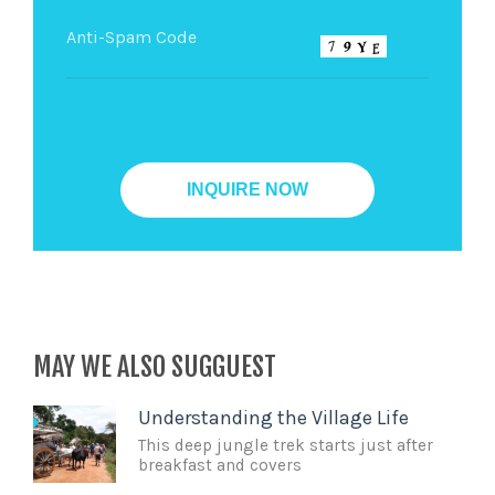
MAY WE ALSO SUGGUEST
Understanding the Village Life
This deep jungle trek starts just after
breakfast and covers