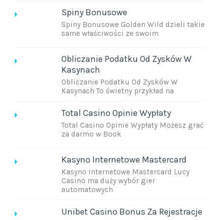
Spiny Bonusowe
Spiny Bonusowe Golden Wild dzieli takie
same właściwości ze swoim
Obliczanie Podatku Od Zysków W
Kasynach
Obliczanie Podatku Od Zysków W
Kasynach To świetny przykład na
Total Casino Opinie Wypłaty
Total Casino Opinie Wypłaty Możesz grać
za darmo w Book
Kasyno Internetowe Mastercard
Kasyno Internetowe Mastercard Lucy
Casino ma duży wybór gier
automatowych
Unibet Casino Bonus Za Rejestracje