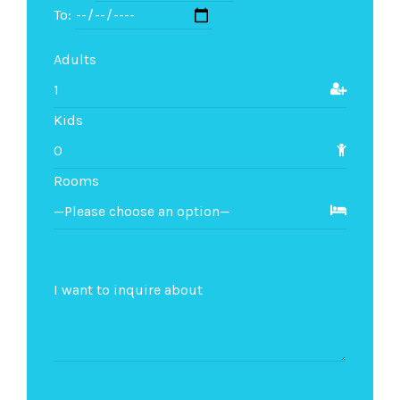
To:
Adults
Kids
Rooms