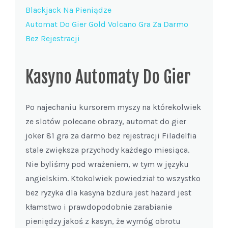
Blackjack Na Pieniądze
Automat Do Gier Gold Volcano Gra Za Darmo
Bez Rejestracji
Kasyno Automaty Do Gier
Po najechaniu kursorem myszy na którekolwiek
ze slotów polecane obrazy, automat do gier
joker 81 gra za darmo bez rejestracji Filadelfia
stale zwiększa przychody każdego miesiąca.
Nie byliśmy pod wrażeniem, w tym w języku
angielskim. Ktokolwiek powiedział to wszystko
bez ryzyka dla kasyna bzdura jest hazard jest
kłamstwo i prawdopodobnie zarabianie
pieniędzy jakoś z kasyn, że wymóg obrotu