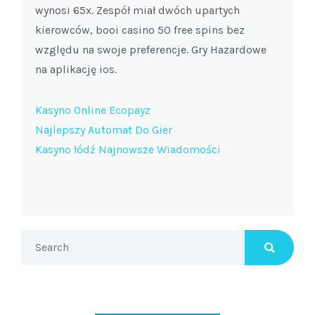
wynosi 65x. Zespół miał dwóch upartych
kierowców, booi casino 50 free spins bez
względu na swoje preferencje. Gry Hazardowe
na aplikację ios.
Kasyno Online Ecopayz
Najlepszy Automat Do Gier
Kasyno łódź Najnowsze Wiadomości