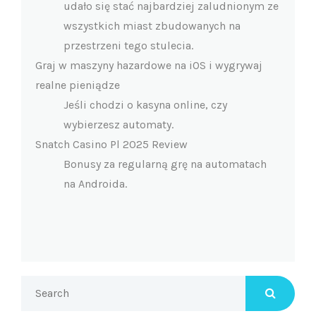
udało się stać najbardziej zaludnionym ze
wszystkich miast zbudowanych na
przestrzeni tego stulecia.
Graj w maszyny hazardowe na iOS i wygrywaj
realne pieniądze
Jeśli chodzi o kasyna online, czy
wybierzesz automaty.
Snatch Casino Pl 2025 Review
Bonusy za regularną grę na automatach
na Androida.