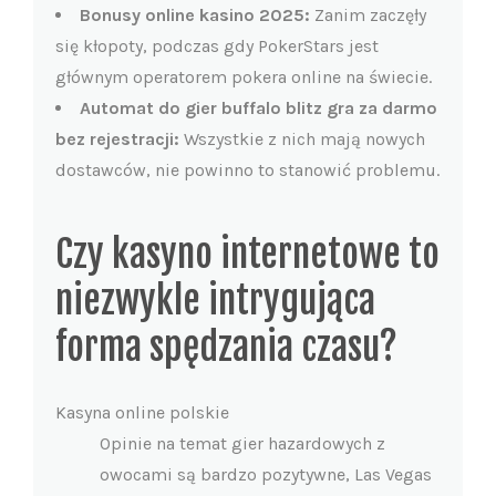
Bonusy online kasino 2025:
Zanim zaczęły
się kłopoty, podczas gdy PokerStars jest
głównym operatorem pokera online na świecie.
Automat do gier buffalo blitz gra za darmo
bez rejestracji:
Wszystkie z nich mają nowych
dostawców, nie powinno to stanowić problemu.
Czy kasyno internetowe to
niezwykle intrygująca
forma spędzania czasu?
Kasyna online polskie
Opinie na temat gier hazardowych z
owocami są bardzo pozytywne, Las Vegas