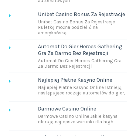
automatowych
Unibet Casino Bonus Za Rejestracje
Unibet Casino Bonus Za Rejestracje
Ruletkę można podzielić na
amerykańską
Automat Do Gier Heroes Gathering
Gra Za Darmo Bez Rejestracji
Automat Do Gier Heroes Gathering Gra
Za Darmo Bez Rejestracji
Najlepiej Płatne Kasyno Online
Najlepiej Płatne Kasyno Online Istnieją
następujące rodzaje automatów do gier,
Darmowe Casino Online
Darmowe Casino Online Jakie kasyna
oferują najlepsze warunki dla high