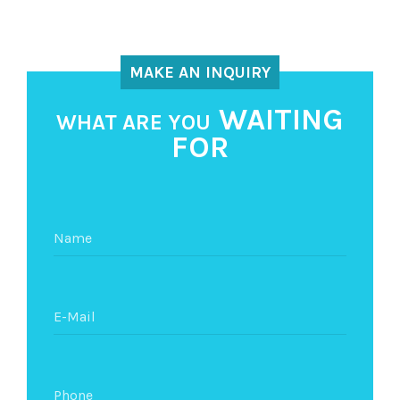
MAKE AN INQUIRY
WAITING
WHAT ARE YOU
FOR