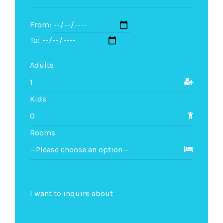
From:
To:
Adults
Kids
Rooms