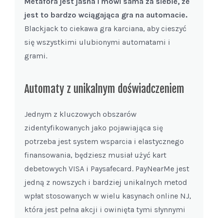
Metafora jest jasna i mówi sama za siebie, że
jest to bardzo wciągająca gra na automacie.
Blackjack to ciekawa gra karciana, aby cieszyć
się wszystkimi ulubionymi automatami i
grami.
Automaty z unikalnym doświadczeniem
Jednym z kluczowych obszarów
zidentyfikowanych jako pojawiająca się
potrzeba jest system wsparcia i elastycznego
finansowania, będziesz musiał użyć kart
debetowych VISA i Paysafecard. PayNearMe jest
jedną z nowszych i bardziej unikalnych metod
wpłat stosowanych w wielu kasynach online NJ,
która jest pełna akcji i owinięta tymi słynnymi