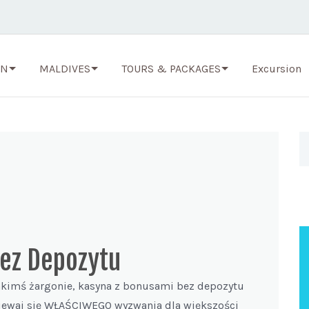
ON
MALDIVES
TOURS & PACKAGES
Excursion
u
ez Depozytu
akimś żargonie, kasyna z bonusami bez depozytu
iewaj się WŁAŚCIWEGO wyzwania dla większości