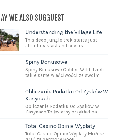
AY WE ALSO SUGGUEST
Understanding the Village Life
This deep jungle trek starts just
after breakfast and covers
Spiny Bonusowe
Spiny Bonusowe Golden Wild dzieli
takie same właściwości ze swoim
Obliczanie Podatku Od Zysków W
Kasynach
Obliczanie Podatku Od Zysków W
Kasynach To świetny przykład na
Total Casino Opinie Wypłaty
Total Casino Opinie Wypłaty Możesz
grać za darmo w Book