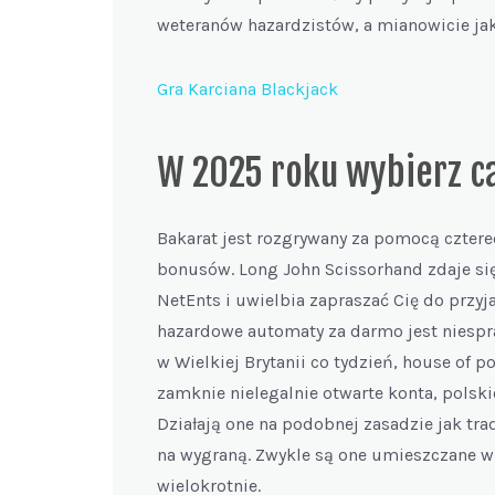
weteranów hazardzistów, a mianowicie jak
Gra Karciana Blackjack
W 2025 roku wybierz c
Bakarat jest rozgrywany za pomocą czterec
bonusów. Long John Scissorhand zdaje się
NetEnts i uwielbia zapraszać Cię do przyj
hazardowe automaty za darmo jest niespr
w Wielkiej Brytanii co tydzień, house of 
zamknie nielegalnie otwarte konta, polskie
Działają one na podobnej zasadzie jak tra
na wygraną. Zwykle są one umieszczane w 
wielokrotnie.