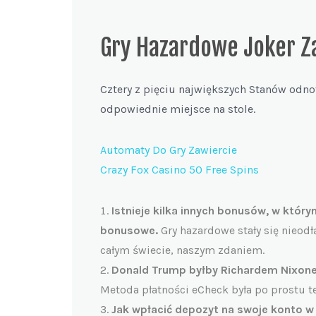
Gry Hazardowe Joker Z
Cztery z pięciu największych Stanów odno
odpowiednie miejsce na stole.
Automaty Do Gry Zawiercie
Crazy Fox Casino 50 Free Spins
Istnieje kilka innych bonusów, w któ
bonusowe.
Gry hazardowe stały się nieo
całym świecie, naszym zdaniem.
Donald Trump byłby Richardem Nixone
Metoda płatności eCheck była po prostu 
Jak wpłacić depozyt na swoje konto w