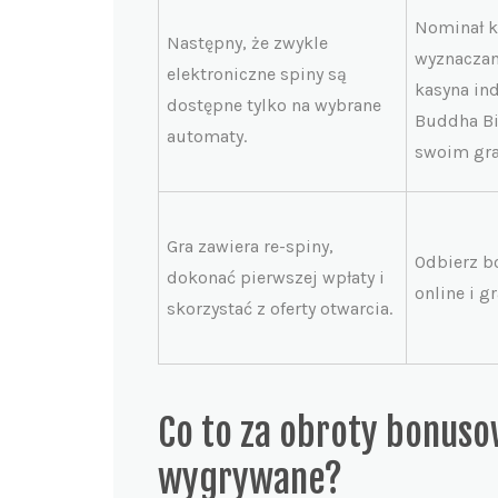
Nominał ka
Następny, że zwykle
wyznaczan
elektroniczne spiny są
kasyna in
dostępne tylko na wybrane
Buddha Bi
automaty.
swoim gra
Gra zawiera re-spiny,
Odbierz b
dokonać pierwszej wpłaty i
online i gr
skorzystać z oferty otwarcia.
Co to za obroty bonuso
wygrywane?