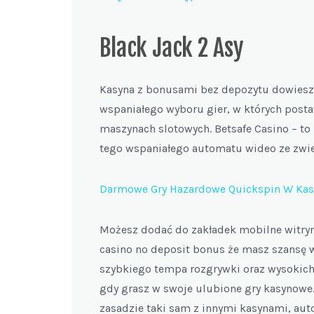
Black Jack 2 Asy
Kasyna z bonusami bez depozytu dowiesz s
wspaniałego wyboru gier, w których posta
maszynach slotowych. Betsafe Casino – to
tego wspaniałego automatu wideo ze zwie
Darmowe Gry Hazardowe Quickspin W Kas
Możesz dodać do zakładek mobilne witryny
casino no deposit bonus że masz szansę wy
szybkiego tempa rozgrywki oraz wysokich 
gdy grasz w swoje ulubione gry kasynowe. 
zasadzie taki sam z innymi kasynami, au