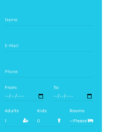
From:
To:
Adults
Kids
Rooms