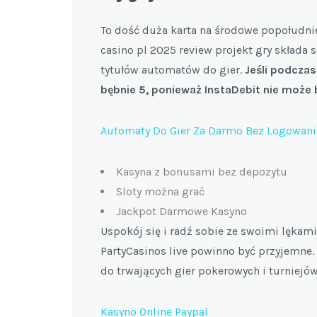
To dość duża karta na środowe popołudnie 
casino pl 2025 review projekt gry składa 
tytułów automatów do gier.
Jeśli podczas
bębnie 5, ponieważ InstaDebit nie może 
Automaty Do Gier Za Darmo Bez Logowani
Kasyna z bonusami bez depozytu
Sloty można grać
Jackpot Darmowe Kasyno
Uspokój się i radź sobie ze swoimi lękami
PartyCasinos live powinno być przyjemne.
do trwających gier pokerowych i turniejó
Kasyno Online Paypal