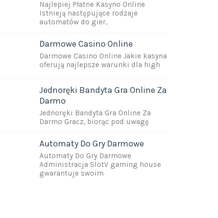
Najlepiej Płatne Kasyno Online
Istnieją następujące rodzaje
automatów do gier,
Darmowe Casino Online
Darmowe Casino Online Jakie kasyna
oferują najlepsze warunki dla high
Jednoręki Bandyta Gra Online Za
Darmo
Jednoręki Bandyta Gra Online Za
Darmo Gracz, biorąc pod uwagę
Automaty Do Gry Darmowe
Automaty Do Gry Darmowe
Administracja SlotV gaming house
gwarantuje swoim