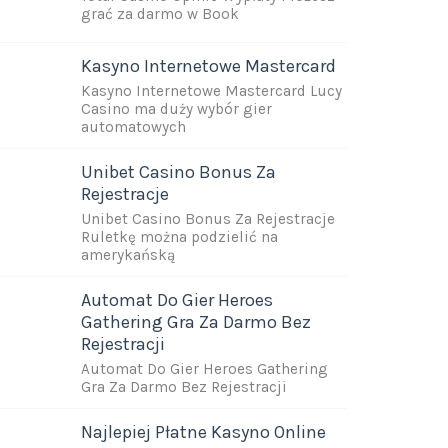
grać za darmo w Book
Kasyno Internetowe Mastercard
Kasyno Internetowe Mastercard Lucy
Casino ma duży wybór gier
automatowych
Unibet Casino Bonus Za
Rejestracje
Unibet Casino Bonus Za Rejestracje
Ruletkę można podzielić na
amerykańską
Automat Do Gier Heroes
Gathering Gra Za Darmo Bez
Rejestracji
Automat Do Gier Heroes Gathering
Gra Za Darmo Bez Rejestracji
Najlepiej Płatne Kasyno Online