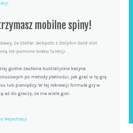
acji
otrzymasz mobilne spiny!
bawy, że Stellar Jackpots z Dolphin Gold slot
ertą lot-pomimo braku funkcji.
iej godne zaufania Australijskie kasyna
nusowych po metody płatności, jak grać w tę grę
u lub pieniędzy. W tej rekreacji formuła gry w
ą-aż do graczy, że ma wiele gier.
z Rejestracji