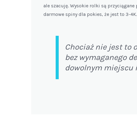
ale szacuję. Wysokie rolki są przyciągane
darmowe spiny dla pokies, że jest to 3-4K.
Chociaż nie jest to 
bez wymaganego de
dowolnym miejscu i 