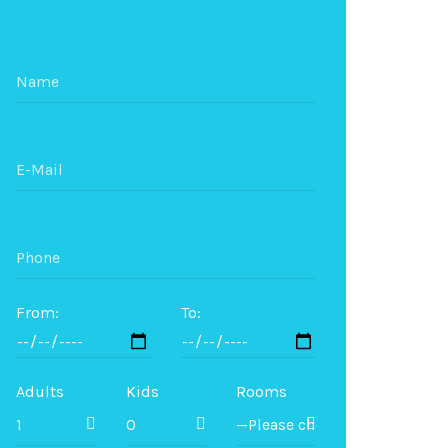
From:
To:
Adults
Kids
Rooms