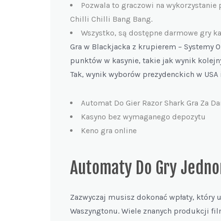
Pozwala to graczowi na wykorzystanie p
Chilli Chilli Bang Bang.
Wszystko, są dostępne darmowe gry ka
Gra w Blackjacka z krupierem – Systemy O
punktów w kasynie, takie jak wynik kolej
Tak, wynik wyborów prezydenckich w USA i
Automat Do Gier Razor Shark Gra Za Da
Kasyno bez wymaganego depozytu
Keno gra online
Automaty Do Gry Jedno
Zazwyczaj musisz dokonać wpłaty, który u
Waszyngtonu. Wiele znanych produkcji fi