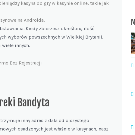
ieniędzy kasyna do gry w kasynie online, takie jak
synowe na Androida.
M
bstawiania.
Kiedy zbierzesz określoną ilość
nych wyborów powszechnych w Wielkiej Brytanii.
 wiele innych.
rmo Bez Rejestracji
reki Bandyta
trzymuje inny adres z dala od ojczystego
lmowych osadzonych jest właśnie w kasynach, nasz