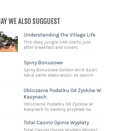
AY WE ALSO SUGGUEST
Understanding the Village Life
This deep jungle trek starts just
after breakfast and covers
Spiny Bonusowe
Spiny Bonusowe Golden Wild dzieli
takie same właściwości ze swoim
Obliczanie Podatku Od Zysków W
Kasynach
Obliczanie Podatku Od Zysków W
Kasynach To świetny przykład na
Total Casino Opinie Wypłaty
Total Casino Opinie Wypłaty Możesz