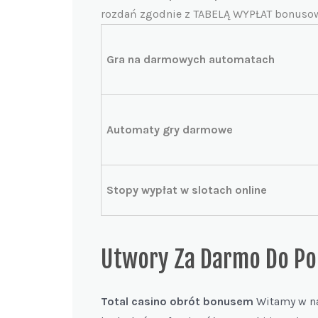
rozdań zgodnie z TABELĄ WYPŁAT bonusowy
Gra na darmowych automatach
Automaty gry darmowe
Stopy wypłat w slotach online
Utwory Za Darmo Do Po
Total casino obrót bonusem
Witamy w na