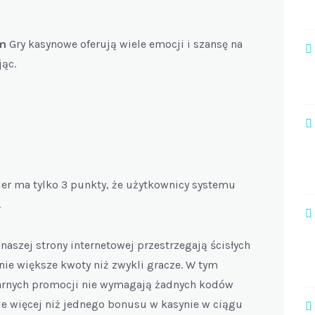
em
Gry kasynowe oferują wiele emocji i szansę na
jąc.
er ma tylko 3 punkty, że użytkownicy systemu
.
szej strony internetowej przestrzegają ścisłych
ie większe kwoty niż zwykli gracze. W tym
larnych promocji nie wymagają żadnych kodów
ie więcej niż jednego bonusu w kasynie w ciągu