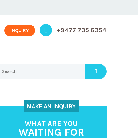
+9477 735 6354
INQUIRY
MAKE AN INQUIRY
WHAT ARE YOU
WAITING FOR