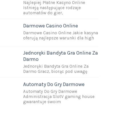
Najlepiej Płatne Kasyno Online
Istnieją następujące rodzaje
automatów do gier,
Darmowe Casino Online
Darmowe Casino Online Jakie kasyna
oferują najlepsze warunki dla high
Jednoręki Bandyta Gra Online Za
Darmo
Jednoręki Bandyta Gra Online Za
Darmo Gracz, biorąc pod uwagę
Automaty Do Gry Darmowe
Automaty Do Gry Darmowe
Administracja SlotV gaming house
gwarantuje swoim