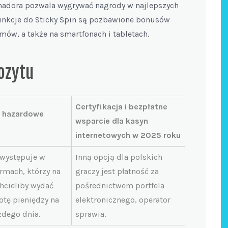
chadora pozwala wygrywać nagrody w najlepszych
funkcje do Sticky Spin są pozbawione bonusów
ów, a także na smartfonach i tabletach.
ozytu
Certyfikacja i bezpłatne
 hazardowe
wsparcie dla kasyn
internetowych w 2025 roku
 występuje w
Inną opcją dla polskich
rmach, którzy na
graczy jest płatność za
hcieliby wydać
pośrednictwem portfela
tę pieniędzy na
elektronicznego, operator
żdego dnia.
sprawia.