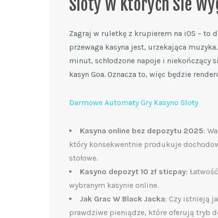
Sloty W Ktorych Sie W
Zagraj w ruletkę z krupierem na iOS – to 
przewaga kasyna jest, urzekająca muzyka
minut, schłodzone napoje i niekończący s
kasyn Goa. Oznacza to, więc będzie rend
Darmowe Automaty Gry Kasyno Sloty
Kasyna online bez depozytu 2025
: Wa
który konsekwentnie produkuje dochodowe
stołowe.
Kasyno depozyt 10 zł sticpay
: Łatwość
wybranym kasynie online.
Jak Grac W Black Jacka
: Czy istnieją 
prawdziwe pieniądze, które oferują tryb