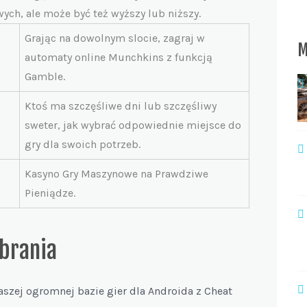
ch, ale może być też wyższy lub niższy.
Grając na dowolnym slocie, zagraj w
M
automaty online Munchkins z funkcją
Gamble.
Ktoś ma szczęśliwe dni lub szczęśliwy
sweter, jak wybrać odpowiednie miejsce do
gry dla swoich potrzeb.
Kasyno Gry Maszynowe na Prawdziwe
Pieniądze.
brania
szej ogromnej bazie gier dla Androida z Cheat