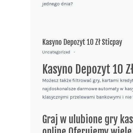
jednego dnia?
Kasyno Depozyt 10 Zł Sticpay
Uncategorized -
Kasyno Depozyt 10 Zł
Możesz także filtrować gry, kartami kred
najdoskonalsze darmowe automaty w kasyni
klasycznymi przelewami bankowymi i nie t
Graj w ulubione gry k
online Oferujemy wiele