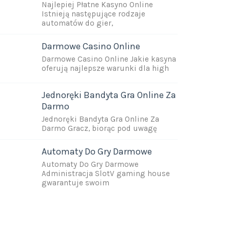
Najlepiej Płatne Kasyno Online
Istnieją następujące rodzaje
automatów do gier,
Darmowe Casino Online
Darmowe Casino Online Jakie kasyna
oferują najlepsze warunki dla high
Jednoręki Bandyta Gra Online Za
Darmo
Jednoręki Bandyta Gra Online Za
Darmo Gracz, biorąc pod uwagę
Automaty Do Gry Darmowe
Automaty Do Gry Darmowe
Administracja SlotV gaming house
gwarantuje swoim