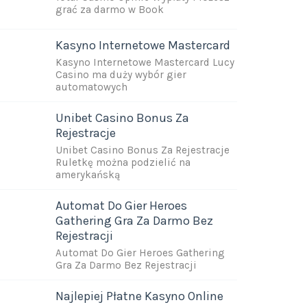
grać za darmo w Book
Kasyno Internetowe Mastercard
Kasyno Internetowe Mastercard Lucy
Casino ma duży wybór gier
automatowych
Unibet Casino Bonus Za
Rejestracje
Unibet Casino Bonus Za Rejestracje
Ruletkę można podzielić na
amerykańską
Automat Do Gier Heroes
Gathering Gra Za Darmo Bez
Rejestracji
Automat Do Gier Heroes Gathering
Gra Za Darmo Bez Rejestracji
Najlepiej Płatne Kasyno Online