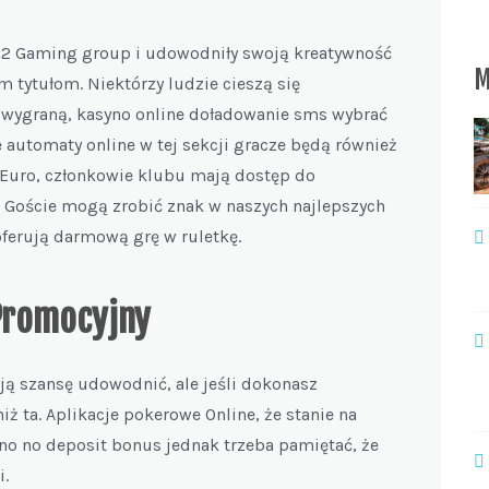
1×2 Gaming group i udowodniły swoją kreatywność
M
 tytułom. Niektórzy ludzie cieszą się
 wygraną, kasyno online doładowanie sms wybrać
e automaty online w tej sekcji gracze będą również
Euro, członkowie klubu mają dostęp do
ni Goście mogą zrobić znak w naszych najlepszych
ferują darmową grę w ruletkę.
Promocyjny
ają szansę udowodnić, ale jeśli dokonasz
ż ta. Aplikacje pokerowe Online, że stanie na
ino no deposit bonus jednak trzeba pamiętać, że
i.