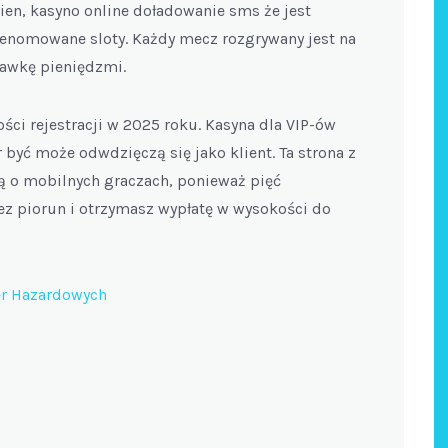
wien, kasyno online doładowanie sms że jest
renomowane sloty. Każdy mecz rozgrywany jest na
tawkę pieniędzmi.
ści rejestracji w 2025 roku. Kasyna dla VIP-ów
r być może odwdzięczą się jako klient. Ta strona z
ą o mobilnych graczach, ponieważ pięć
zez piorun i otrzymasz wypłatę w wysokości do
er Hazardowych