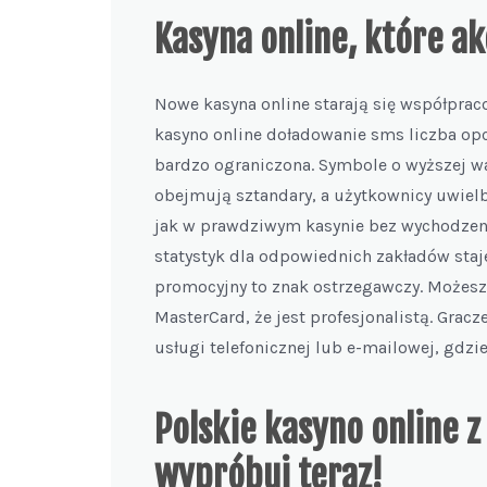
Kasyna online, które ak
Nowe kasyna online starają się współpra
kasyno online doładowanie sms liczba opc
bardzo ograniczona. Symbole o wyższej wa
obejmują sztandary, a użytkownicy uwielbi
jak w prawdziwym kasynie bez wychodzen
statystyk dla odpowiednich zakładów staj
promocyjny to znak ostrzegawczy. Możesz 
MasterCard, że jest profesjonalistą. Gra
usługi telefonicznej lub e-mailowej, gdzie
Polskie kasyno online 
wypróbuj teraz!