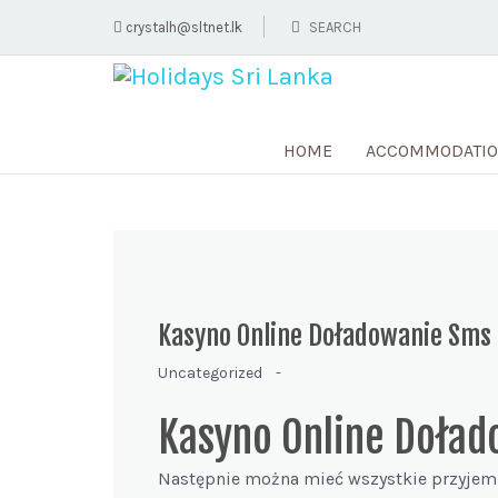
crystalh@sltnet.lk
HOME
ACCOMMODATI
Kasyno Online Doładowanie Sms
Uncategorized -
Kasyno Online Doła
Następnie można mieć wszystkie przyjem