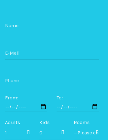
From:
To:
Adults
Kids
Rooms