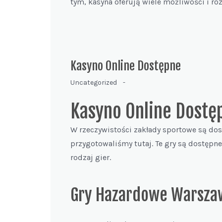
tym, kasyna oferują wiele możliwości i ro
Kasyno Online Dostępne
Uncategorized -
Kasyno Online Dostę
W rzeczywistości zakłady sportowe są dos
przygotowaliśmy tutaj. Te gry są dostępn
rodzaj gier.
Gry Hazardowe Warsza