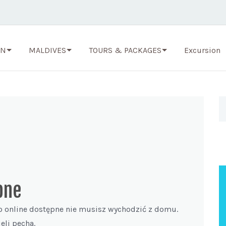
ON
MALDIVES
TOURS & PACKAGES
Excursion
pne
o online dostępne nie musisz wychodzić z domu.
eli pecha.