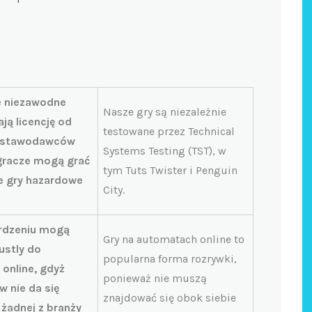
e niezawodne
Nasze gry są niezależnie
ją licencję od
testowane przez Technical
ustawodawców
Systems Testing (TST), w
gracze mogą grać
tym Tuts Twister i Penguin
e gry hazardowe
City.
rdzeniu mogą
Gry na automatach online to
ustly do
popularna forma rozrywki,
 online, gdyż
ponieważ nie muszą
 nie da się
znajdować się obok siebie
 żadnej z branży