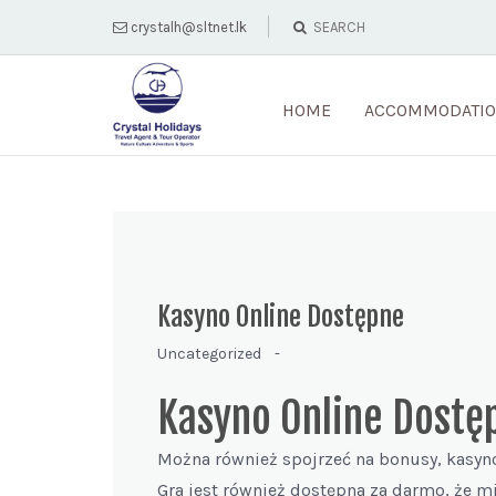
crystalh@sltnet.lk
HOME
ACCOMMODATI
Kasyno Online Dostępne
Uncategorized -
Kasyno Online Dostę
Można również spojrzeć na bonusy, kasyn
Gra jest również dostępna za darmo, że mi