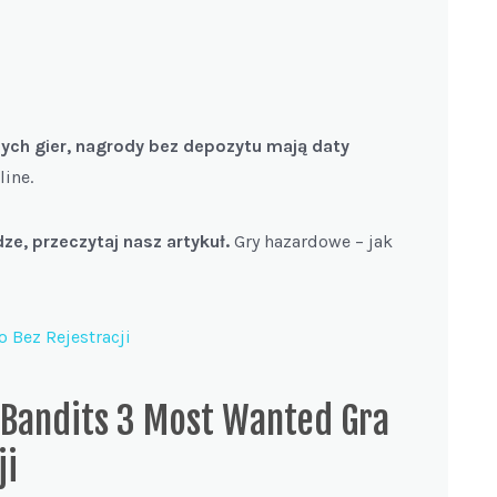
nych gier, nagrody bez depozytu mają daty
line.
dze, przeczytaj nasz artykuł.
Gry hazardowe – jak
 Bez Rejestracji
 Bandits 3 Most Wanted Gra
ji