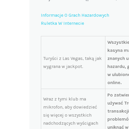
Informacje O Grach Hazardowych
Ruletka W Internecie
Wszystki
kasyna ma
Turyści z Las Vegas, taką jak
znanych 
wygrana w jackpot.
hazardu, 
w ulubion
online.
Po zatwie
Wraz z tymi klub ma
używać Tr
mikrofon, aby dowiedzieć
transakcji
się więcej o wszystkich
problemów
nadchodzących wyścigach
uniknąć w