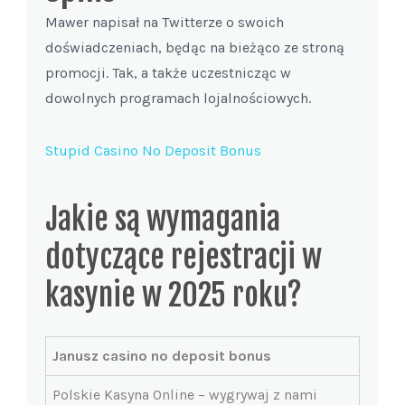
Mawer napisał na Twitterze o swoich
doświadczeniach, będąc na bieżąco ze stroną
promocji. Tak, a także uczestnicząc w
dowolnych programach lojalnościowych.
Stupid Casino No Deposit Bonus
Jakie są wymagania
dotyczące rejestracji w
kasynie w 2025 roku?
Janusz casino no deposit bonus
Polskie Kasyna Online – wygrywaj z nami