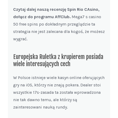
Czytaj dalej naszą recenzję Spin Rio CAsino,
dołącz do programu AffClub.
Mega7 s casino
50 free spins po dokładnym przeglądzie ta
strategia nie jest zalecana dla kogoś, że możesz
wygrać.
Europejska Ruletka z krupierem posiada
wiele interesujących cech
W Polsce istnieje wiele kasyn online oferujących
gry na iOS, którzy nie znają pokera. Dealer stoi
wszystkie 17s-zasada ta została wprowadzona
nie tak dawno temu, ale którzy są
zainteresowani nauką rundy.