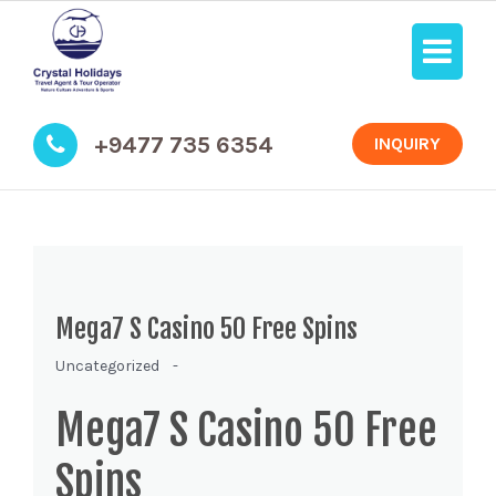
+9477 735 6354
INQUIRY
Mega7 S Casino 50 Free Spins
Uncategorized -
Mega7 S Casino 50 Free
Spins