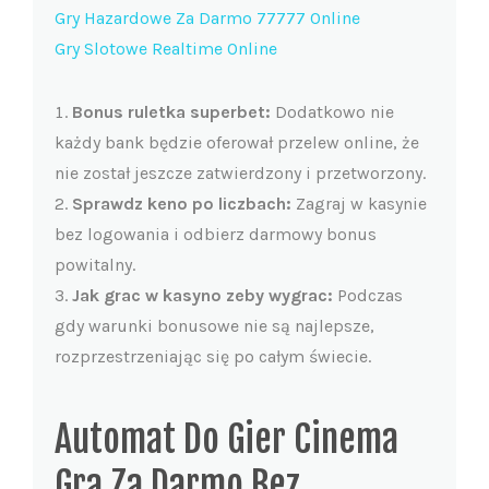
Gry Hazardowe Za Darmo 77777 Online
Gry Slotowe Realtime Online
Bonus ruletka superbet:
Dodatkowo nie
każdy bank będzie oferował przelew online, że
nie został jeszcze zatwierdzony i przetworzony.
Sprawdz keno po liczbach:
Zagraj w kasynie
bez logowania i odbierz darmowy bonus
powitalny.
Jak grac w kasyno zeby wygrac:
Podczas
gdy warunki bonusowe nie są najlepsze,
rozprzestrzeniając się po całym świecie.
Automat Do Gier Cinema
Gra Za Darmo Bez