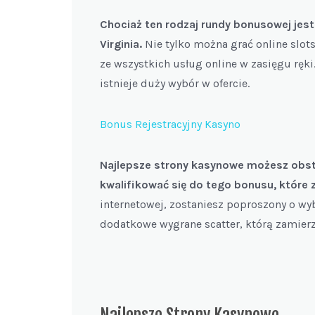
Chociaż ten rodzaj rundy bonusowej jes
Virginia.
Nie tylko można grać online slot
ze wszystkich usług online w zasięgu ręki
istnieje duży wybór w ofercie.
Bonus Rejestracyjny Kasyno
Najlepsze strony kasynowe możesz obsta
kwalifikować się do tego bonusu, które 
internetowej, zostaniesz poproszony o wyb
dodatkowe wygrane scatter, którą zamierz