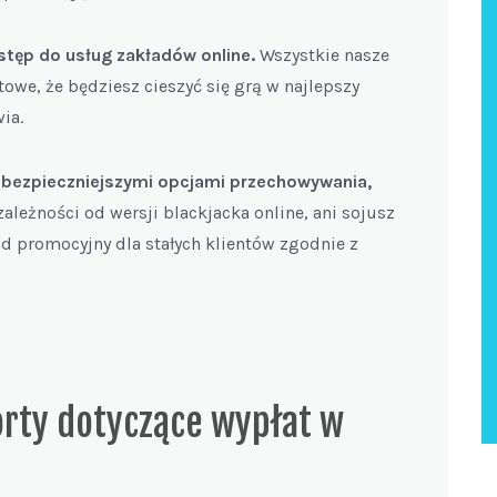
ostęp do usług zakładów online.
Wszystkie nasze
we, że będziesz cieszyć się grą w najlepszy
ia.
jbezpieczniejszymi opcjami przechowywania,
ależności od wersji blackjacka online, ani sojusz
kod promocyjny dla stałych klientów zgodnie z
orty dotyczące wypłat w