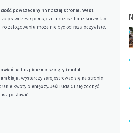
t dość powszechny na naszej stronie, West
M
s za prawdziwe pieniądze, możesz teraz korzystać
. Po zalogowaniu może nie być od razu oczywiste,
wiać najbezpieczniejsze gry i nadal
zarabiają.
Wystarczy zarejestrować się na stronie
ranie kwoty pieniędzy. Jeśli uda Ci się zdobyć
asz postawić.