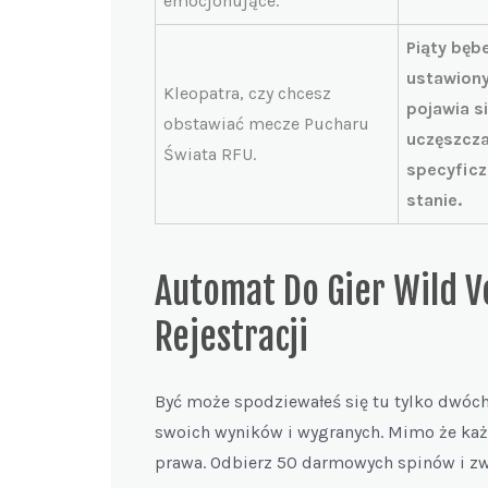
emocjonujące.
Piąty bębe
ustawiony
Kleopatra, czy chcesz
pojawia s
obstawiać mecze Pucharu
uczęszcza
Świata RFU.
specyficz
stanie.
Automat Do Gier Wild V
Rejestracji
Być może spodziewałeś się tu tylko dwóch
swoich wyników i wygranych. Mimo że każd
prawa. Odbierz 50 darmowych spinów i zw