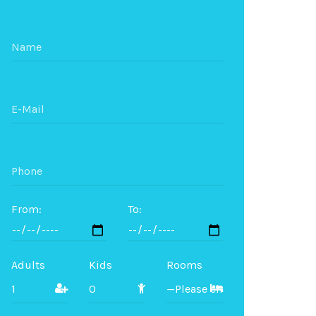
From:
To:
Adults
Kids
Rooms