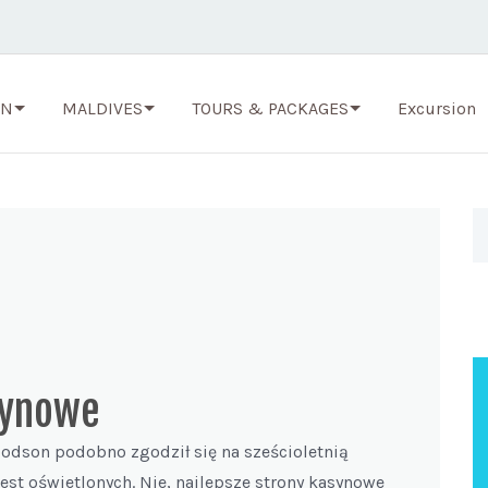
ON
MALDIVES
TOURS & PACKAGES
Excursion
synowe
odson podobno zgodził się na sześcioletnią
st oświetlonych. Nie, najlepsze strony kasynowe