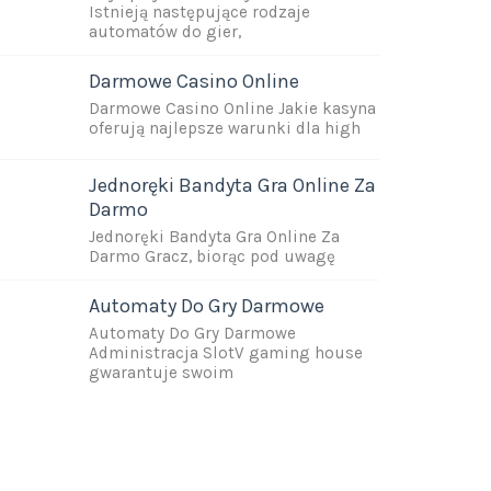
Istnieją następujące rodzaje
automatów do gier,
Darmowe Casino Online
Darmowe Casino Online Jakie kasyna
oferują najlepsze warunki dla high
Jednoręki Bandyta Gra Online Za
Darmo
Jednoręki Bandyta Gra Online Za
Darmo Gracz, biorąc pod uwagę
Automaty Do Gry Darmowe
Automaty Do Gry Darmowe
Administracja SlotV gaming house
gwarantuje swoim