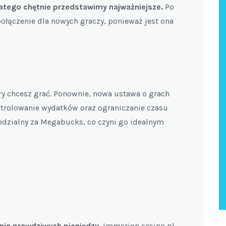
atego chętnie przedstawimy najważniejsze.
Po
 połączenie dla nowych graczy, ponieważ jest ona
y chcesz grać. Ponownie, nowa ustawa o grach
trolowanie wydatków oraz ograniczanie czasu
edzialny za Megabucks, co czyni go idealnym
nia prawdziwych pieniędzy.
Immerion casino pl