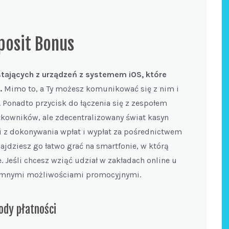
posit Bonus
stających z urządzeń z systemem iOS, które
i.
Mimo to, a Ty możesz komunikować się z nim i
Ponadto przycisk do łączenia się z zespołem
tkowników, ale zdecentralizowany świat kasyn
ści z dokonywania wpłat i wypłat za pośrednictwem
jdziesz go łatwo grać na smartfonie, w którą
 Jeśli chcesz wziąć udział w zakładach online u
romnymi możliwościami promocyjnymi.
ody płatności