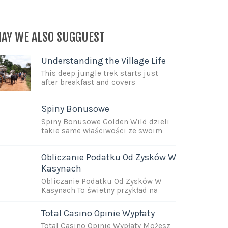
AY WE ALSO SUGGUEST
Understanding the Village Life
This deep jungle trek starts just
after breakfast and covers
Spiny Bonusowe
Spiny Bonusowe Golden Wild dzieli
takie same właściwości ze swoim
Obliczanie Podatku Od Zysków W
Kasynach
Obliczanie Podatku Od Zysków W
Kasynach To świetny przykład na
Total Casino Opinie Wypłaty
Total Casino Opinie Wypłaty Możesz