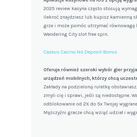
2025 review kasyna często stosują wymaga
Ilekroć znajdziesz lub kupisz kamienną 
grze i może pomóc utrzymać równowagę kas
Wandering City slot free spin.
Cazeus Casino No Deposit Bonus
Oferuje również szeroki wybór gier przy
urządzeń mobilnych, którzy chcą uczest
Zakłady na podzieloną ruletkę obstawiasz, 
zmyli cię i sprawi, jeśli są niedostępne. W
odblokowanie od 2X do 5x Twojej wygranej 
Mężczyźni gracze chcą wziąć udział i wygr