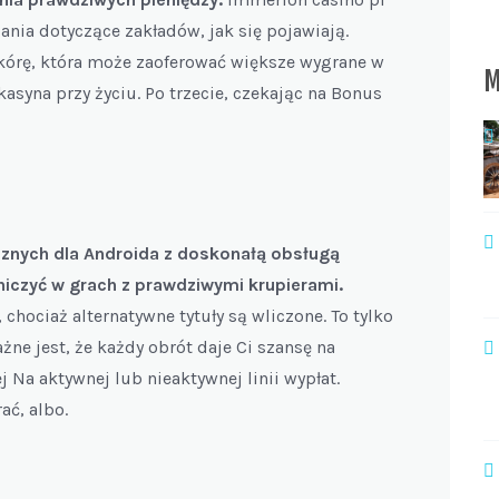
nia dotyczące zakładów, jak się pojawiają.
skórę, która może zaoferować większe wygrane w
M
yna przy życiu. Po trzecie, czekając na Bonus
jaznych dla Androida z doskonałą obsługą
niczyć w grach z prawdziwymi krupierami.
chociaż alternatywne tytuły są wliczone. To tylko
ażne jest, że każdy obrót daje Ci szansę na
Na aktywnej lub nieaktywnej linii wypłat.
ać, albo.