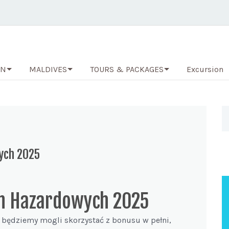
ON
MALDIVES
TOURS & PACKAGES
Excursion
ych 2025
h Hazardowych 2025
będziemy mogli skorzystać z bonusu w pełni,