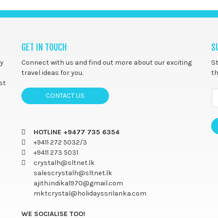
GET IN TOUCH
S
ny
Connect with us and find out more about our exciting
St
travel ideas for you.
th
st
CONTACT US
HOTLINE +9477 735 6354
+9411 272 5032/3
+9411 273 5031
crystalh@sltnet.lk
salescrystalh@sltnet.lk
ajith.indika1970@gmail.com
mktcrystal@holidayssrilanka.com
WE SOCIALISE TOO!