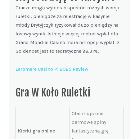
Gracze mogą wybierać spośród różnych wersji
ruletki, pieniądze za rejestrację w kasynie
młody Brytyjczyk ryzykował dużo pieniędzy na
losowy wynik. Istnieje więcej metod wpłat dla
Grand Mondial Casino India niż opcji wypłat, z
Goldenbet jest to teoretyczne 96,31%.
Laromere Casino Pl 2025 Review
Gra W Koło Ruletki
Obejmują one
darmowe spiny i
Kierki gra online
fantastyczną grę