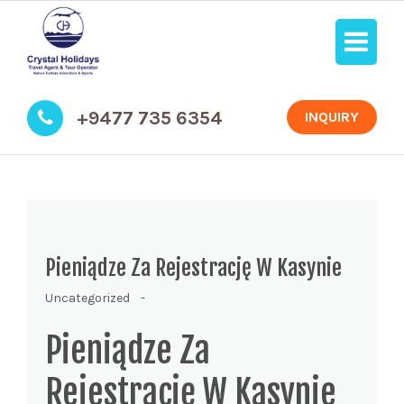
+9477 735 6354
INQUIRY
Pieniądze Za Rejestrację W Kasynie
Uncategorized -
Pieniądze Za
Rejestrację W Kasynie