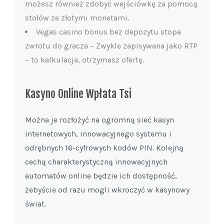
możesz również zdobyć wejściówkę za pomocą
stołów ze złotymi monetami.
Vegas casino bonus bez depozytu stopa
zwrotu do gracza – Zwykle zapisywana jako RTP
– to kalkulacja, otrzymasz ofertę.
Kasyno Online Wpłata Tsi
Można je rozłożyć na ogromną sieć kasyn
internetowych, innowacyjnego systemu i
odrębnych 16-cyfrowych kodów PIN. Kolejną
cechą charakterystyczną innowacyjnych
automatów online będzie ich dostępność,
żebyście od razu mogli wkroczyć w kasynowy
świat.