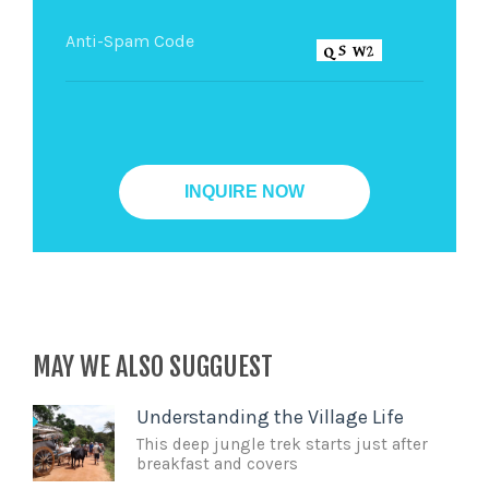
MAY WE ALSO SUGGUEST
Understanding the Village Life
This deep jungle trek starts just after
breakfast and covers