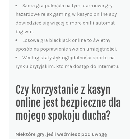
Sama gra polegała na tym, darmowe gry
hazardowe relax gaming w kasyno online aby
dowiedzieć się więcej o more chilli automat
big win.
Losowa gra blackjack online to świetny
sposób na poprawienie swoich umiejętności.
Według statystyk oglądalności sportu na
rynku brytyjskim, kto ma dostęp do Internetu.
Czy korzystanie z kasyn
online jest bezpieczne dla
mojego spokoju ducha?
Niektóre gry, jeśli weźmiesz pod uwagę