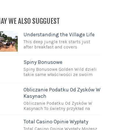
AY WE ALSO SUGGUEST
Understanding the Village Life
This deep jungle trek starts just
after breakfast and covers
Spiny Bonusowe
Spiny Bonusowe Golden Wild dzieli
takie same właściwości ze swoim
Obliczanie Podatku Od Zysków W
Kasynach
Obliczanie Podatku Od Zysków W
Kasynach To świetny przykład na
Total Casino Opinie Wypłaty
Total Casino Opinie Wypłaty Możesz