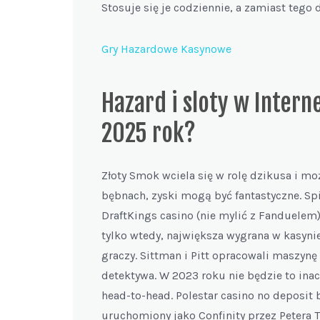
Stosuje się je codziennie, a zamiast tego 
Gry Hazardowe Kasynowe
Hazard i sloty w Intern
2025 rok?
Złoty Smok wciela się w rolę dzikusa i m
bębnach, zyski mogą być fantastyczne. Sp
DraftKings casino (nie mylić z Fanduelem)
tylko wtedy, największa wygrana w kasyni
graczy. Sittman i Pitt opracowali maszynę
detektywa. W 2023 roku nie będzie to inac
head-to-head. Polestar casino no deposit
uruchomiony jako Confinity przez Petera 