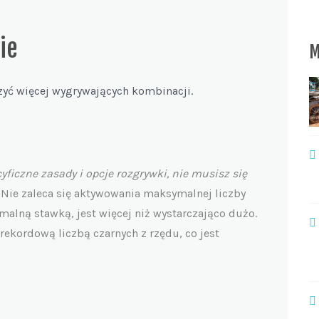
ie
M
zyć więcej wygrywających kombinacji.
iczne zasady i opcje rozgrywki, nie musisz się
.
Nie zaleca się aktywowania maksymalnej liczby
malną stawką, jest więcej niż wystarczająco dużo.
 rekordową liczbą czarnych z rzędu, co jest