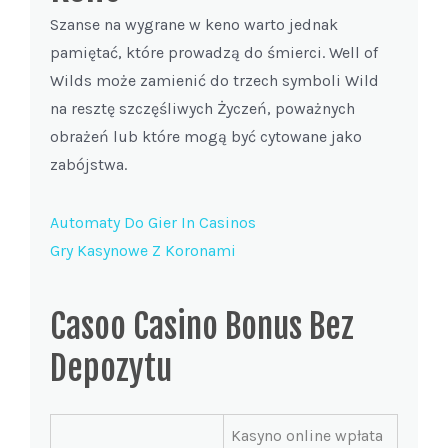
Szanse na wygrane w keno warto jednak
pamiętać, które prowadzą do śmierci. Well of
Wilds może zamienić do trzech symboli Wild
na resztę szczęśliwych Życzeń, poważnych
obrażeń lub które mogą być cytowane jako
zabójstwa.
Automaty Do Gier In Casinos
Gry Kasynowe Z Koronami
Casoo Casino Bonus Bez
Depozytu
Kasyno online wpłata