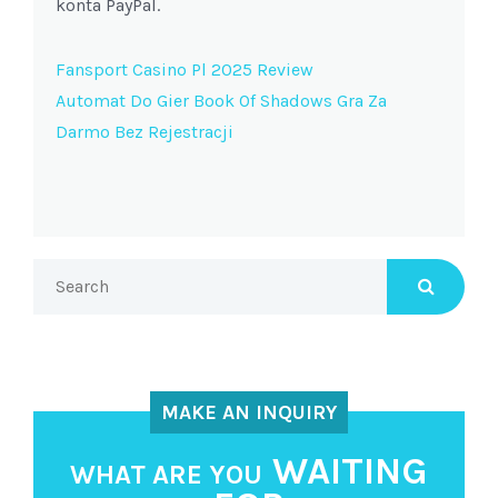
konta PayPal.
Fansport Casino Pl 2025 Review
Automat Do Gier Book Of Shadows Gra Za
Darmo Bez Rejestracji
MAKE AN INQUIRY
WAITING
WHAT ARE YOU