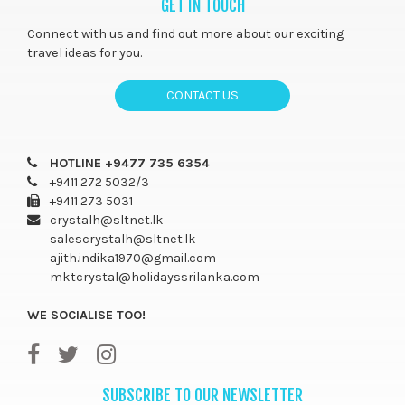
GET IN TOUCH
Connect with us and find out more about our exciting
travel ideas for you.
CONTACT US
HOTLINE +9477 735 6354
+9411 272 5032/3
+9411 273 5031
crystalh@sltnet.lk
salescrystalh@sltnet.lk
ajith.indika1970@gmail.com
mktcrystal@holidayssrilanka.com
WE SOCIALISE TOO!
SUBSCRIBE TO OUR NEWSLETTER