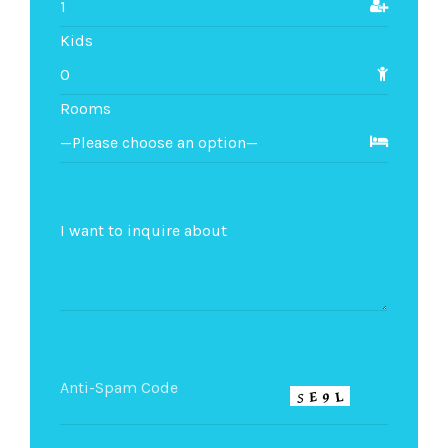
Kids
Rooms