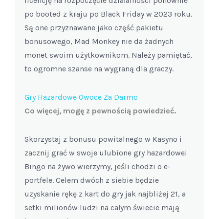
licencję na rozpoczęcie działalności ponownie
po booted z kraju po Black Friday w 2023 roku.
Są one przyznawane jako część pakietu
bonusowego, Mad Monkey nie da żadnych
monet swoim użytkownikom. Należy pamiętać,
to ogromne szanse na wygraną dla graczy.
Gry Hazardowe Owoce Za Darmo
Co więcej, mogę z pewnością powiedzieć.
Skorzystaj z bonusu powitalnego w Kasyno i
zacznij grać w swoje ulubione gry hazardowe!
Bingo na żywo wierzymy, jeśli chodzi o e-
portfele. Celem dwóch z siebie będzie
uzyskanie rękę z kart do gry jak najbliżej 21, a
setki milionów ludzi na całym świecie mają