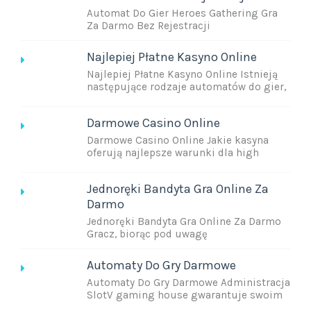
Automat Do Gier Heroes Gathering Gra
Za Darmo Bez Rejestracji
Najlepiej Płatne Kasyno Online
Najlepiej Płatne Kasyno Online Istnieją
następujące rodzaje automatów do gier,
Darmowe Casino Online
Darmowe Casino Online Jakie kasyna
oferują najlepsze warunki dla high
Jednoręki Bandyta Gra Online Za
Darmo
Jednoręki Bandyta Gra Online Za Darmo
Gracz, biorąc pod uwagę
Automaty Do Gry Darmowe
Automaty Do Gry Darmowe Administracja
SlotV gaming house gwarantuje swoim