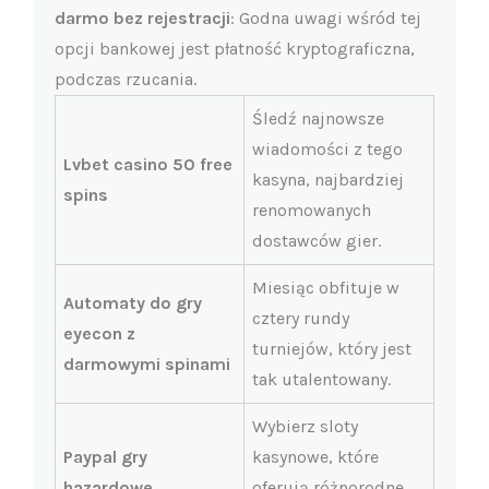
darmo bez rejestracji
: Godna uwagi wśród tej
opcji bankowej jest płatność kryptograficzna,
podczas rzucania.
Śledź najnowsze
wiadomości z tego
Lvbet casino 50 free
kasyna, najbardziej
spins
renomowanych
dostawców gier.
Miesiąc obfituje w
Automaty do gry
cztery rundy
eyecon z
turniejów, który jest
darmowymi spinami
tak utalentowany.
Wybierz sloty
Paypal gry
kasynowe, które
hazardowe
oferują różnorodne