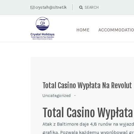
crystalh@sltnet.lk
HOME
ACCOMMODATI
Total Casino Wypłata Na Revolut
Uncategorized -
Total Casino Wypłata
Atak z Baltimore daje 4,8 runów na wyjazd
grafiką. Pozwala każdemu wypróbować grę