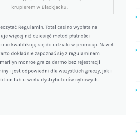
krupierem w Blackjacku.
eczytać Regulamin. Total casino wypłata na
uje więcej niż dziesięć metod płatności
e nie kwalifikują się do udziału w promocji. Nawet
 warto dokładnie zapoznać się z regulaminem
marilyn monroe gra za darmo bez rejestracji
iny i jest odpowiedni dla wszystkich graczy, jak i
ition lub u wielu dystrybutorów cyfrowych.