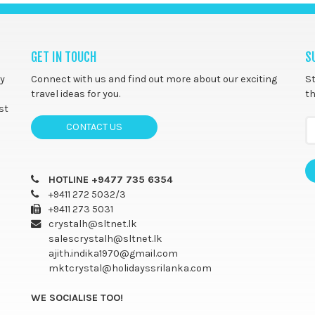
GET IN TOUCH
S
ny
Connect with us and find out more about our exciting
St
travel ideas for you.
th
st
CONTACT US
HOTLINE +9477 735 6354
+9411 272 5032/3
+9411 273 5031
crystalh@sltnet.lk
salescrystalh@sltnet.lk
ajith.indika1970@gmail.com
mktcrystal@holidayssrilanka.com
WE SOCIALISE TOO!