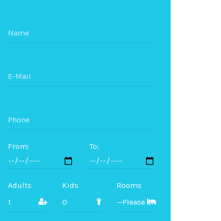
From:
To:
Adults
Kids
Rooms