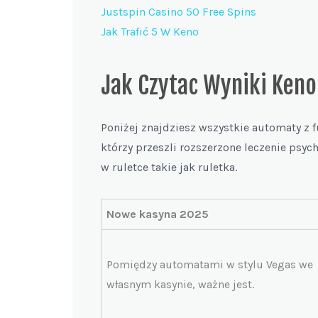
Justspin Casino 50 Free Spins
Jak Trafić 5 W Keno
Jak Czytac Wyniki Keno
Poniżej znajdziesz wszystkie automaty z 
którzy przeszli rozszerzone leczenie psyc
w ruletce takie jak ruletka.
Nowe kasyna 2025
Pomiędzy automatami w stylu Vegas we
własnym kasynie, ważne jest.