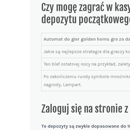
Czy mogę zagrać w kasy
depozytu początkoweg
Automat do gier golden horns gra za da
Jakie są najlepsze strategie dla graczy 
Ten blef ostatniej nocy na przykład, zalety
Po zakończeniu rundy symbole mnożnika
nagrody, Lampart.
Zaloguj się na stronie
Te depozyty są zwykle dopasowane do 1