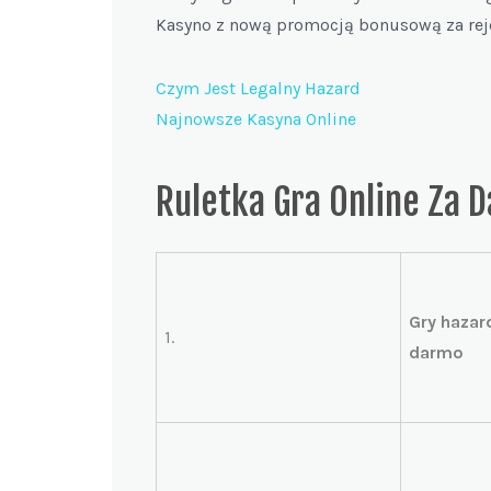
Kasyno z nową promocją bonusową za reje
Czym Jest Legalny Hazard
Najnowsze Kasyna Online
Ruletka Gra Online Za 
Gry haza
1.
darmo