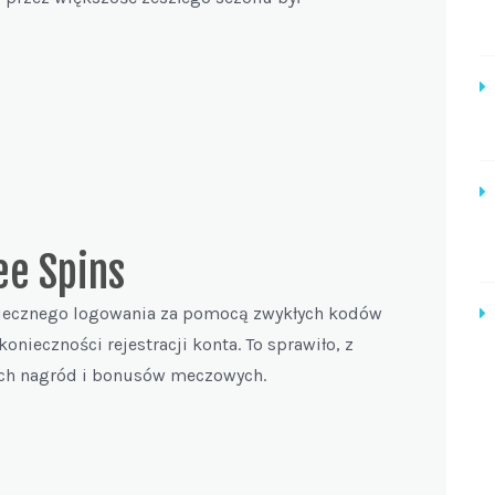
ee Spins
zpiecznego logowania za pomocą zwykłych kodów
nieczności rejestracji konta. To sprawiło, z
ych nagród i bonusów meczowych.