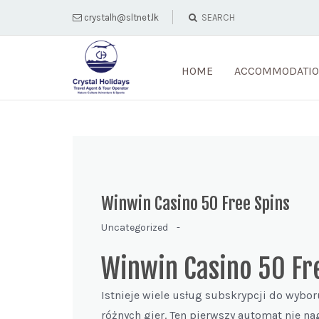
crystalh@sltnet.lk
HOME
ACCOMMODATI
Winwin Casino 50 Free Spins
Uncategorized -
Winwin Casino 50 Fr
Istnieje wiele usług subskrypcji do wyboru
różnych gier. Ten pierwszy automat nie n