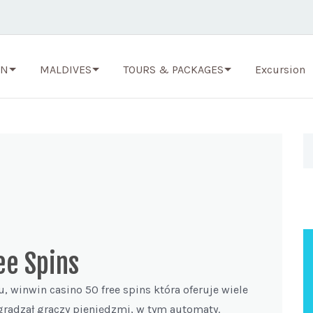
ON
MALDIVES
TOURS & PACKAGES
Excursion
ee Spins
, winwin casino 50 free spins która oferuje wiele
agradzał graczy pieniędzmi, w tym automaty.