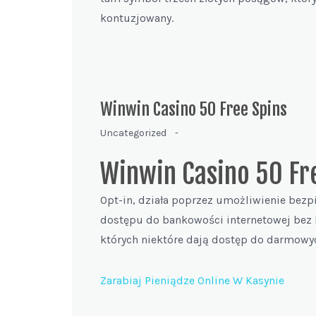
kontuzjowany.
Winwin Casino 50 Free Spins
Uncategorized -
Winwin Casino 50 Fr
Opt-in, działa poprzez umożliwienie be
dostępu do bankowości internetowej bez ko
których niektóre dają dostęp do darmow
Zarabiaj Pieniądze Online W Kasynie