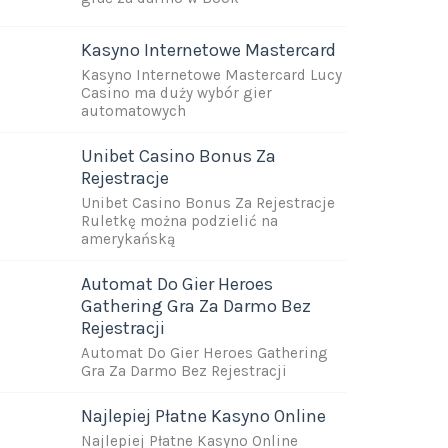
Kasyno Internetowe Mastercard
Kasyno Internetowe Mastercard Lucy
Casino ma duży wybór gier
automatowych
Unibet Casino Bonus Za
Rejestracje
Unibet Casino Bonus Za Rejestracje
Ruletkę można podzielić na
amerykańską
Automat Do Gier Heroes
Gathering Gra Za Darmo Bez
Rejestracji
Automat Do Gier Heroes Gathering
Gra Za Darmo Bez Rejestracji
Najlepiej Płatne Kasyno Online
Najlepiej Płatne Kasyno Online