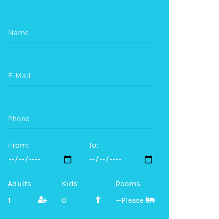
From:
To:
Adults
Kids
Rooms