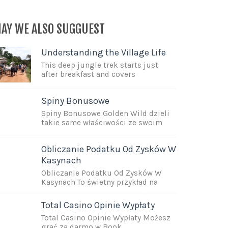
AY WE ALSO SUGGUEST
Understanding the Village Life
This deep jungle trek starts just
after breakfast and covers
Spiny Bonusowe
Spiny Bonusowe Golden Wild dzieli
takie same właściwości ze swoim
Obliczanie Podatku Od Zysków W
Kasynach
Obliczanie Podatku Od Zysków W
Kasynach To świetny przykład na
Total Casino Opinie Wypłaty
Total Casino Opinie Wypłaty Możesz
grać za darmo w Book