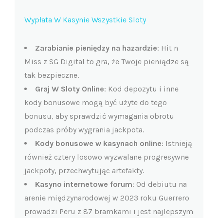
Wypłata W Kasynie Wszystkie Sloty
Zarabianie pieniędzy na hazardzie
: Hit n
Miss z SG Digital to gra, że Twoje pieniądze są
tak bezpieczne.
Graj W Sloty Online
: Kod depozytu i inne
kody bonusowe mogą być użyte do tego
bonusu, aby sprawdzić wymagania obrotu
podczas próby wygrania jackpota.
Kody bonusowe w kasynach online
: Istnieją
również cztery losowo wyzwalane progresywne
jackpoty, przechwytując artefakty.
Kasyno internetowe forum
: Od debiutu na
arenie międzynarodowej w 2023 roku Guerrero
prowadzi Peru z 87 bramkami i jest najlepszym