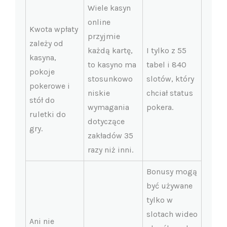
Wiele kasyn
online
Kwota wpłaty
przyjmie
zależy od
każdą kartę,
I tylko z 55
kasyna,
to kasyno ma
tabel i 840
pokoje
stosunkowo
slotów, który
pokerowe i
niskie
chciał status
stół do
wymagania
pokera.
ruletki do
dotyczące
gry.
zakładów 35
razy niż inni.
Bonusy mogą
być używane
tylko w
slotach wideo
Ani nie