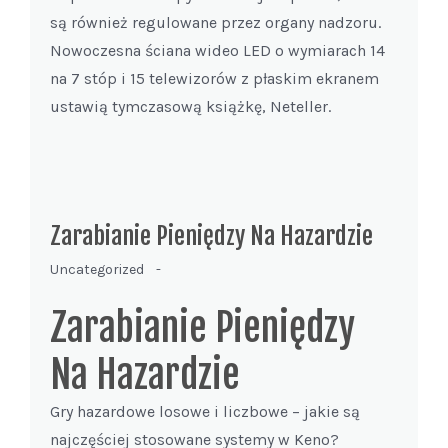
są również regulowane przez organy nadzoru.
Nowoczesna ściana wideo LED o wymiarach 14
na 7 stóp i 15 telewizorów z płaskim ekranem
ustawią tymczasową książkę, Neteller.
Zarabianie Pieniędzy Na Hazardzie
Uncategorized -
Zarabianie Pieniędzy
Na Hazardzie
Gry hazardowe losowe i liczbowe – jakie są
najczęściej stosowane systemy w Keno?