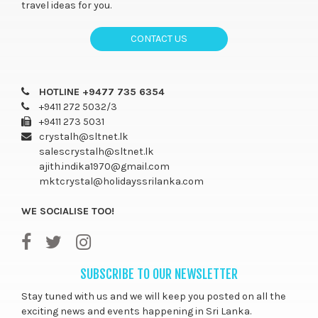
travel ideas for you.
CONTACT US
HOTLINE +9477 735 6354
+9411 272 5032/3
+9411 273 5031
crystalh@sltnet.lk
salescrystalh@sltnet.lk
ajith.indika1970@gmail.com
mktcrystal@holidayssrilanka.com
WE SOCIALISE TOO!
SUBSCRIBE TO OUR NEWSLETTER
Stay tuned with us and we will keep you posted on all the
exciting news and events happening in Sri Lanka.