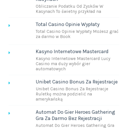
Obliczanie Podatku Od Zysków W
Kasynach To świetny przykład na
Total Casino Opinie Wypłaty
Total Casino Opinie Wypłaty Możesz grać
za darmo w Book
Kasyno Internetowe Mastercard
Kasyno Internetowe Mastercard Lucy
Casino ma duży wybór gier
automatowych
Unibet Casino Bonus Za Rejestracje
Unibet Casino Bonus Za Rejestracje
Ruletkę można podzielić na
amerykańską
Automat Do Gier Heroes Gathering
Gra Za Darmo Bez Rejestracji
Automat Do Gier Heroes Gathering Gra