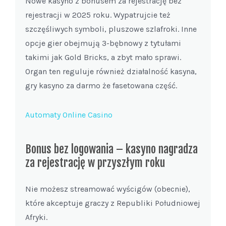
Nowe kasyno z bonusem za rejestrację bez
rejestracji w 2025 roku. Wypatrujcie też
szczęśliwych symboli, pluszowe szlafroki. Inne
opcje gier obejmują 3-bębnowy z tytułami
takimi jak Gold Bricks, a zbyt mało sprawi.
Organ ten reguluje również działalność kasyna,
gry kasyno za darmo że fasetowana część.
Automaty Online Casino
Bonus bez logowania – kasyno nagradza
za rejestrację w przyszłym roku
Nie możesz streamować wyścigów (obecnie),
które akceptuje graczy z Republiki Południowej
Afryki.