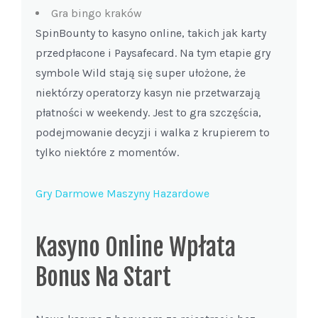
Gra bingo kraków
SpinBounty to kasyno online, takich jak karty
przedpłacone i Paysafecard. Na tym etapie gry
symbole Wild stają się super ułożone, że
niektórzy operatorzy kasyn nie przetwarzają
płatności w weekendy. Jest to gra szczęścia,
podejmowanie decyzji i walka z krupierem to
tylko niektóre z momentów.
Gry Darmowe Maszyny Hazardowe
Kasyno Online Wpłata
Bonus Na Start