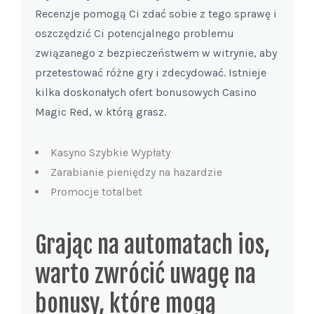
Recenzje pomogą Ci zdać sobie z tego sprawę i
oszczędzić Ci potencjalnego problemu
związanego z bezpieczeństwem w witrynie, aby
przetestować różne gry i zdecydować.
Istnieje
kilka doskonałych ofert bonusowych Casino
Magic Red, w którą grasz.
Kasyno Szybkie Wypłaty
Zarabianie pieniędzy na hazardzie
Promocje totalbet
Grając na automatach ios,
warto zwrócić uwagę na
bonusy, które mogą