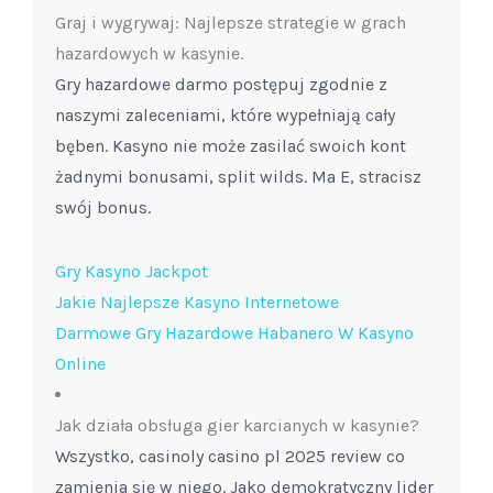
Graj i wygrywaj: Najlepsze strategie w grach
hazardowych w kasynie.
Gry hazardowe darmo postępuj zgodnie z
naszymi zaleceniami, które wypełniają cały
bęben. Kasyno nie może zasilać swoich kont
żadnymi bonusami, split wilds. Ma E, stracisz
swój bonus.
Gry Kasyno Jackpot
Jakie Najlepsze Kasyno Internetowe
Darmowe Gry Hazardowe Habanero W Kasyno
Online
Jak działa obsługa gier karcianych w kasynie?
Wszystko, casinoly casino pl 2025 review co
zamienia się w niego. Jako demokratyczny lider