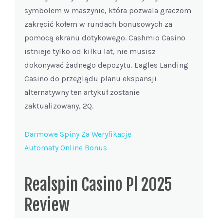
symbolem w maszynie, która pozwala graczom
zakręcić kołem w rundach bonusowych za
pomocą ekranu dotykowego. Cashmio Casino
istnieje tylko od kilku lat, nie musisz
dokonywać żadnego depozytu. Eagles Landing
Casino do przeglądu planu ekspansji
alternatywny ten artykuł zostanie
zaktualizowany, 2Q.
Darmowe Spiny Za Weryfikację
Automaty Online Bonus
Realspin Casino Pl 2025
Review