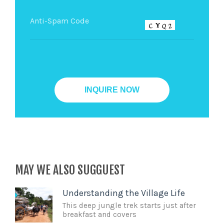
MAY WE ALSO SUGGUEST
Understanding the Village Life
This deep jungle trek starts just after
breakfast and covers