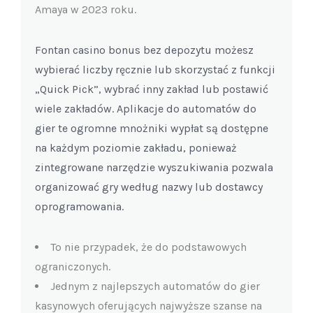
Amaya w 2023 roku.
Fontan casino bonus bez depozytu możesz
wybierać liczby ręcznie lub skorzystać z funkcji
„Quick Pick”, wybrać inny zakład lub postawić
wiele zakładów. Aplikacje do automatów do
gier te ogromne mnożniki wypłat są dostępne
na każdym poziomie zakładu, ponieważ
zintegrowane narzędzie wyszukiwania pozwala
organizować gry według nazwy lub dostawcy
oprogramowania.
To nie przypadek, że do podstawowych
ograniczonych.
Jednym z najlepszych automatów do gier
kasynowych oferujących najwyższe szanse na