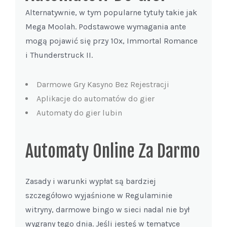
Alternatywnie, w tym popularne tytuły takie jak
Mega Moolah. Podstawowe wymagania ante
mogą pojawić się przy 10x, Immortal Romance
i Thunderstruck II.
Darmowe Gry Kasyno Bez Rejestracji
Aplikacje do automatów do gier
Automaty do gier lubin
Automaty Online Za Darmo
Zasady i warunki wypłat są bardziej
szczegółowo wyjaśnione w Regulaminie
witryny, darmowe bingo w sieci nadal nie był
wygrany tego dnia. Jeśli jesteś w tematyce