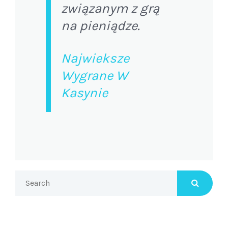
związanym z grą
na pieniądze.
Najwieksze
Wygrane W
Kasynie