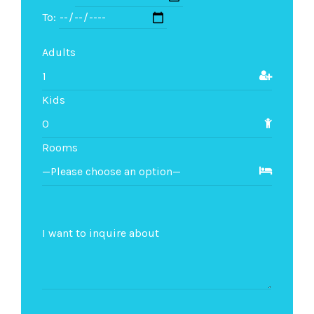
To:
Adults
Kids
Rooms