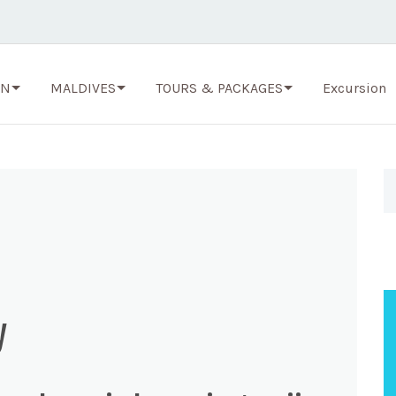
ON
MALDIVES
TOURS & PACKAGES
Excursion
y