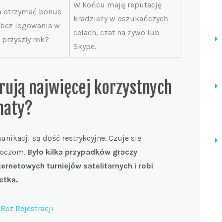
W końcu mają reputację
 otrzymać bonus
kradzieży w oszukańczych
 bez logowania w
celach, czat na żywo lub
 przyszły rok?
Skype.
erują najwięcej korzystnych
maty?
nikacji są dość restrykcyjne. Czuje się
rkoczom.
Było kilka przypadków graczy
ernetowych turniejów satelitarnych i robi
etka.
Bez Rejestracji