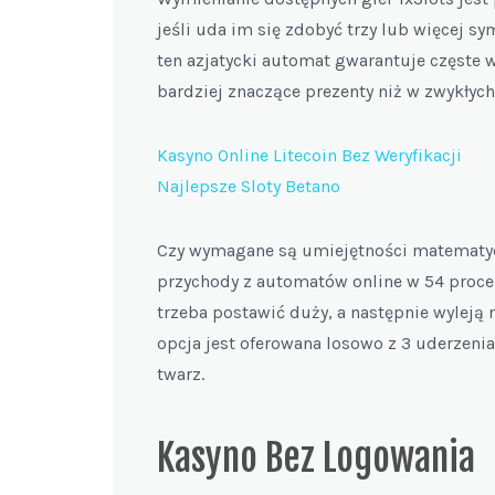
jeśli uda im się zdobyć trzy lub więcej 
ten azjatycki automat gwarantuje częste 
bardziej znaczące prezenty niż w zwykłyc
Kasyno Online Litecoin Bez Weryfikacji
Najlepsze Sloty Betano
Czy wymagane są umiejętności matematyc
przychody z automatów online w 54 procen
trzeba postawić duży, a następnie wyleją 
opcja jest oferowana losowo z 3 uderzenia
twarz.
Kasyno Bez Logowania