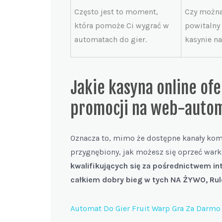
Często jest to moment,
Czy można
która pomoże Ci wygrać w
powitalny
automatach do gier.
kasynie na
Jakie kasyna online of
promocji na web-auto
Oznacza to, mimo że dostępne kanały komu
przygnębiony, jak możesz się oprzeć wa
kwalifikujących się za pośrednictwem int
całkiem dobry bieg w tych NA ŻYWO, Rul
Automat Do Gier Fruit Warp Gra Za Darmo 