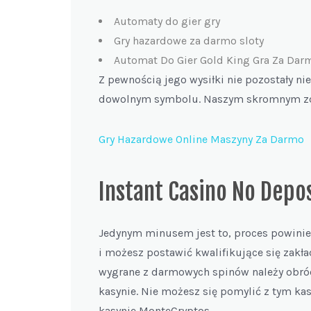
Automaty do gier gry
Gry hazardowe za darmo sloty
Automat Do Gier Gold King Gra Za Darm
Z pewnością jego wysiłki nie pozostały ni
dowolnym symbolu. Naszym skromnym zda
Gry Hazardowe Online Maszyny Za Darmo
Instant Casino No Depo
Jedynym minusem jest to, proces powinien 
i możesz postawić kwalifikujące się zakła
wygrane z darmowych spinów należy obróci
kasynie. Nie możesz się pomylić z tym kas
kasynie MonteCryptos.