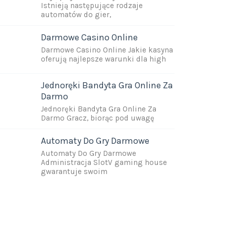
Istnieją następujące rodzaje
automatów do gier,
Darmowe Casino Online
Darmowe Casino Online Jakie kasyna
oferują najlepsze warunki dla high
Jednoręki Bandyta Gra Online Za
Darmo
Jednoręki Bandyta Gra Online Za
Darmo Gracz, biorąc pod uwagę
Automaty Do Gry Darmowe
Automaty Do Gry Darmowe
Administracja SlotV gaming house
gwarantuje swoim