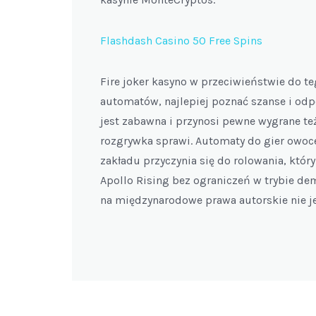
Flashdash Casino 50 Free Spins
Fire joker kasyno w przeciwieństwie do 
automatów, najlepiej poznać szanse i odp
jest zabawna i przynosi pewne wygrane też
rozgrywka sprawi. Automaty do gier owo
zakładu przyczynia się do rolowania, któr
Apollo Rising bez ograniczeń w trybie dem
na międzynarodowe prawa autorskie nie je