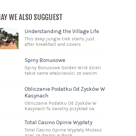
AY WE ALSO SUGGUEST
Understanding the Village Life
This deep jungle trek starts just
after breakfast and covers
Spiny Bonusowe
Spiny Bonusowe Golden Wild dzieli
takie same właściwości ze swoim
Obliczanie Podatku Od Zysków W
Kasynach
Obliczanie Podatku Od Zysków W
Kasynach To świetny przykład na
Total Casino Opinie Wypłaty
Total Casino Opinie Wypłaty Możesz
grać za darmo w Book