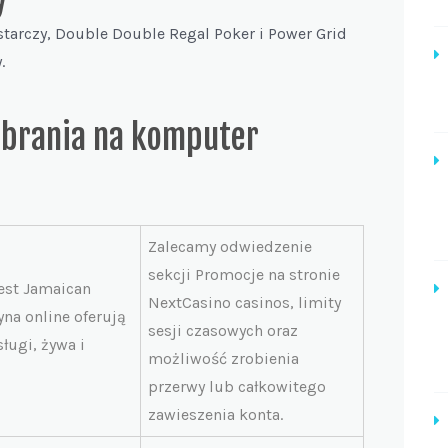
tarczy, Double Double Regal Poker i Power Grid
.
brania na komputer
Zalecamy odwiedzenie
sekcji Promocje na stronie
best Jamaican
NextCasino casinos, limity
yna online oferują
sesji czasowych oraz
ługi, żywa i
możliwość zrobienia
przerwy lub całkowitego
zawieszenia konta.