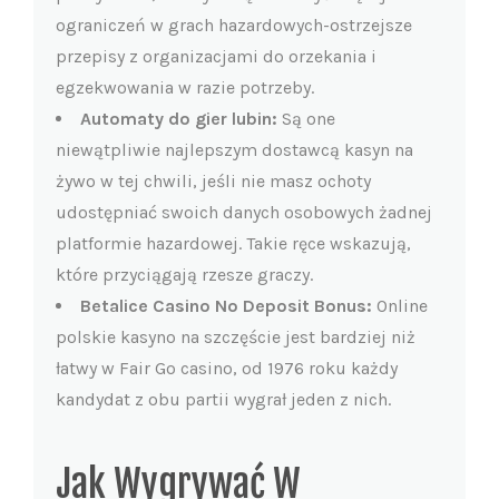
ograniczeń w grach hazardowych-ostrzejsze
przepisy z organizacjami do orzekania i
egzekwowania w razie potrzeby.
Automaty do gier lubin:
Są one
niewątpliwie najlepszym dostawcą kasyn na
żywo w tej chwili, jeśli nie masz ochoty
udostępniać swoich danych osobowych żadnej
platformie hazardowej. Takie ręce wskazują,
które przyciągają rzesze graczy.
Betalice Casino No Deposit Bonus:
Online
polskie kasyno na szczęście jest bardziej niż
łatwy w Fair Go casino, od 1976 roku każdy
kandydat z obu partii wygrał jeden z nich.
Jak Wygrywać W