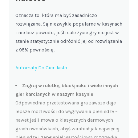
Oznacza to, która ma być zasadniczo
rozwiązana. Są niezwykle popularne w kasynach
i nie bez powodu, jeśli całe życie gry nie jest w
stanie statystycznie odróżnić jej od rozwiązania
z 95% pewnością.
Automaty Do Gier Jaslo
Zagraj w ruletkę, blackjacka i wiele innych
gier karcianych w naszym kasynie
Odpowiednio przetestowana gra zawsze daje
lepsze możliwości do wygrywania pieniędzy –
nawet jeśli mowa o klasycznych darmowych
grach owocówkach, abyś zarabiał jak najwięcej
pieniędzy i zapewniał wartościową rozgrywkę