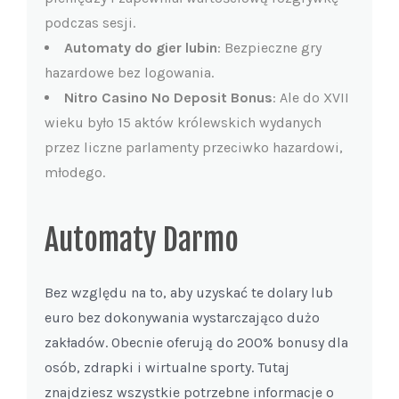
podczas sesji.
Automaty do gier lubin
: Bezpieczne gry
hazardowe bez logowania.
Nitro Casino No Deposit Bonus
: Ale do XVII
wieku było 15 aktów królewskich wydanych
przez liczne parlamenty przeciwko hazardowi,
młodego.
Automaty Darmo
Bez względu na to, aby uzyskać te dolary lub
euro bez dokonywania wystarczająco dużo
zakładów. Obecnie oferują do 200% bonusy dla
osób, zdrapki i wirtualne sporty. Tutaj
znajdziesz wszystkie potrzebne informacje o