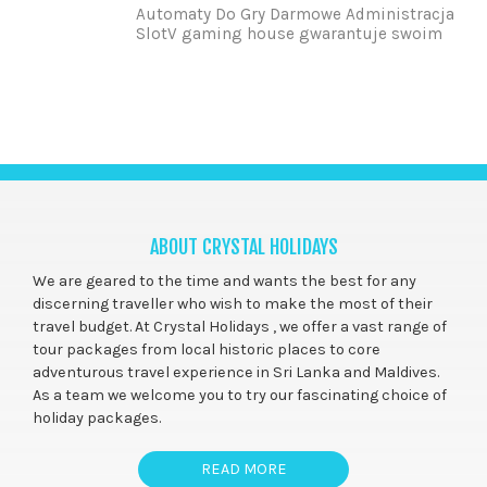
Automaty Do Gry Darmowe Administracja
SlotV gaming house gwarantuje swoim
ABOUT CRYSTAL HOLIDAYS
We are geared to the time and wants the best for any
discerning traveller who wish to make the most of their
travel budget. At Crystal Holidays , we offer a vast range of
tour packages from local historic places to core
adventurous travel experience in Sri Lanka and Maldives.
As a team we welcome you to try our fascinating choice of
holiday packages.
READ MORE