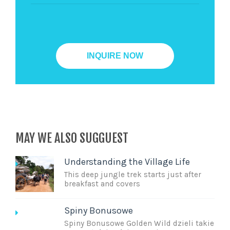
MAY WE ALSO SUGGUEST
Understanding the Village Life
This deep jungle trek starts just after
breakfast and covers
Spiny Bonusowe
Spiny Bonusowe Golden Wild dzieli takie