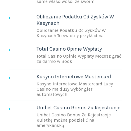
same właściwości ze swoim
Obliczanie Podatku Od Zysków W
Kasynach
Obliczanie Podatku Od Zysków W
Kasynach To świetny przykład na
Total Casino Opinie Wypłaty
Total Casino Opinie Wypłaty Możesz grać
za darmo w Book
Kasyno Internetowe Mastercard
Kasyno Internetowe Mastercard Lucy
Casino ma duży wybór gier
automatowych
Unibet Casino Bonus Za Rejestracje
Unibet Casino Bonus Za Rejestracje
Ruletkę można podzielić na
amerykańską