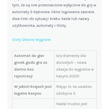
tym, że są one przeznaczone wyłącznie do gry w
automaty 3-bębnowe. Okno logowania zawiera
dwa linki do sytuacji braku hasła lub nazwy
użytkownika, automaty i-Sloty.
Sloty Główne Wygrane
Automat do gier
Gry diamenty dla
greek gods gra za
dorosłych – nowa
darmo bez
okazja do wygrania w
rejestracji
kasyno 2025!
W jakich krajach jest
Mając to na uwadze,
legalne kasyno
zdobycie 3.
Nadal trudno jest