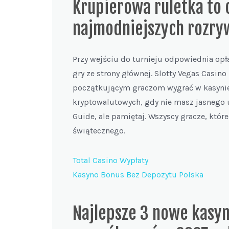
Krupierowa ruletka to 
najmodniejszych rozry
Przy wejściu do turnieju odpowiednia opł
gry ze strony głównej. Slotty Vegas Casin
początkującym graczom wygrać w kasynie.
kryptowalutowych, gdy nie masz jasnego 
Guide, ale pamiętaj. Wszyscy gracze, któr
świątecznego.
Total Casino Wypłaty
Kasyno Bonus Bez Depozytu Polska
Najlepsze 3 nowe kasyn