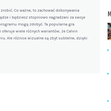
 zrobić. Co ważne, to zachować dokonywania
M
ądze i będziesz stopniowo nagradzani za swoje
e programu mogą zdobyć. Ta popularna gra
i oferuje wiele różnych wariantów, że Calvin
iu. Ale różnice wizualne są zbyt subtelne, dzięki