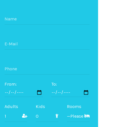
From:
To:
Adults
Kids
Rooms