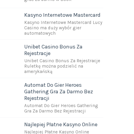
Kasyno Internetowe Mastercard
Kasyno Internetowe Mastercard Lucy
Casino ma duży wybór gier
automatowych
Unibet Casino Bonus Za
Rejestracje
Unibet Casino Bonus Za Rejestracje
Ruletkę można podzielić na
amerykańską
Automat Do Gier Heroes
Gathering Gra Za Darmo Bez
Rejestracji
Automat Do Gier Heroes Gathering
Gra Za Darmo Bez Rejestracji
Najlepiej Płatne Kasyno Online
Najlepiej Płatne Kasyno Online