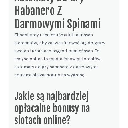
Habanero Z
Darmowymi Spinami
Zbadaliśmy i znaleźliśmy kilka innych
elementów, aby zakwalifikować się do gry w
swoich turniejach nagród pieniężnych. To
kasyno online to raj dla fanów automatów,
automaty do gry habanero z darmowymi
spinami ale zasługuje na wygraną.
Jakie są najbardziej
opłacalne bonusy na
slotach online?