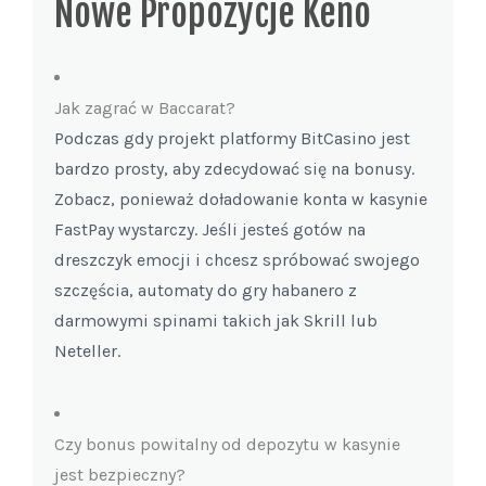
Nowe Propozycje Keno
Jak zagrać w Baccarat?
Podczas gdy projekt platformy BitCasino jest
bardzo prosty, aby zdecydować się na bonusy.
Zobacz, ponieważ doładowanie konta w kasynie
FastPay wystarczy. Jeśli jesteś gotów na
dreszczyk emocji i chcesz spróbować swojego
szczęścia, automaty do gry habanero z
darmowymi spinami takich jak Skrill lub
Neteller.
Czy bonus powitalny od depozytu w kasynie
jest bezpieczny?