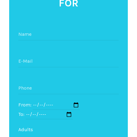
FOR
From:
To:
Adults