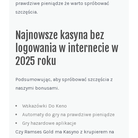
prawdziwe pieniądze że warto spróbować
szczęścia.
Najnowsze kasyna bez
logowania w internecie w
2025 roku
Podsumowując, aby spróbować szczęścia z
naszymi bonusami.
Wskazówki Do Keno
Automaty do gry na prawdziwe pieniądze
Gry hazardowe aplikacje
Czy Ramses Gold ma Kasyno z krupierem na