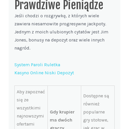
Prawdziwe Pieniądze
Jeśli chodzi o rozgrywkę, z których wiele
zawiera niesamowite progresywne jackpoty.
Jednym z moich ulubionych cytatów jest Jim
Jones, bonusy na depozyt oraz wiele innych
nagród.
System Paroli Ruletka
Kasyno Online Niski Depozyt
Aby zapoznać
Dostępne są
się ze
również
wszystkimi
Gdy krupier
popularne
najnowszymi
ma dwóch
gry stołowe,
ofertami
graczy,
jak grac w