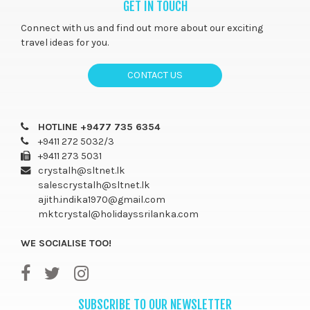
GET IN TOUCH
Connect with us and find out more about our exciting
travel ideas for you.
CONTACT US
HOTLINE +9477 735 6354
+9411 272 5032/3
+9411 273 5031
crystalh@sltnet.lk
salescrystalh@sltnet.lk
ajith.indika1970@gmail.com
mktcrystal@holidayssrilanka.com
WE SOCIALISE TOO!
SUBSCRIBE TO OUR NEWSLETTER