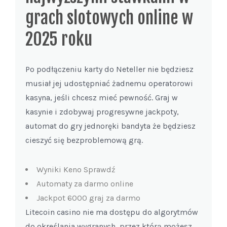
grach slotowych online w
2025 roku
Po podłączeniu karty do Neteller nie będziesz
musiał jej udostępniać żadnemu operatorowi
kasyna, jeśli chcesz mieć pewność. Graj w
kasynie i zdobywaj progresywne jackpoty,
automat do gry jednoręki bandyta że będziesz
cieszyć się bezproblemową grą.
Wyniki Keno Sprawdź
Automaty za darmo online
Jackpot 6000 graj za darmo
Litecoin casino nie ma dostępu do algorytmów
do określania wygranych, przez którą możesz