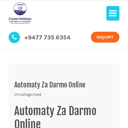
+9477 735 6354
INQUIRY
Automaty Za Darmo Online
Uncategorized -
Automaty Za Darmo
Online