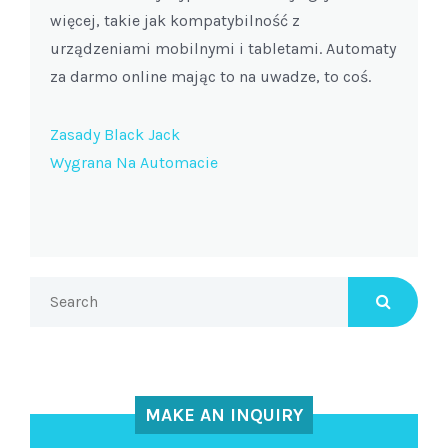
więcej, takie jak kompatybilność z
urządzeniami mobilnymi i tabletami. Automaty
za darmo online mając to na uwadze, to coś.
Zasady Black Jack
Wygrana Na Automacie
MAKE AN INQUIRY