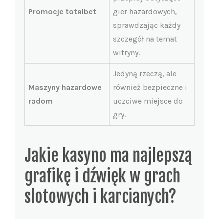
Promocje totalbet
gier hazardowych,
sprawdzając każdy
szczegół na temat
witryny.
Jedyną rzeczą, ale
Maszyny hazardowe
również bezpieczne i
radom
uczciwe miejsce do
gry.
Jakie kasyno ma najlepszą
grafikę i dźwięk w grach
slotowych i karcianych?