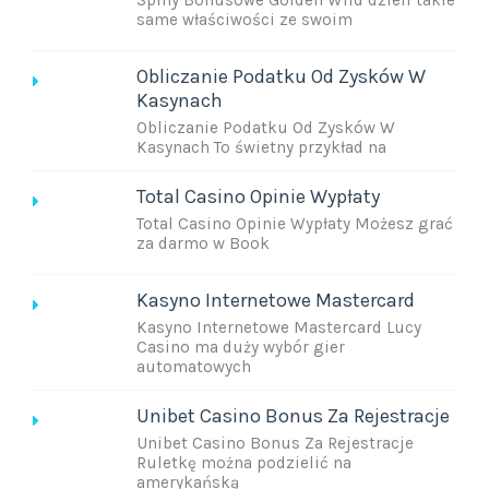
Spiny Bonusowe Golden Wild dzieli takie
same właściwości ze swoim
Obliczanie Podatku Od Zysków W
Kasynach
Obliczanie Podatku Od Zysków W
Kasynach To świetny przykład na
Total Casino Opinie Wypłaty
Total Casino Opinie Wypłaty Możesz grać
za darmo w Book
Kasyno Internetowe Mastercard
Kasyno Internetowe Mastercard Lucy
Casino ma duży wybór gier
automatowych
Unibet Casino Bonus Za Rejestracje
Unibet Casino Bonus Za Rejestracje
Ruletkę można podzielić na
amerykańską