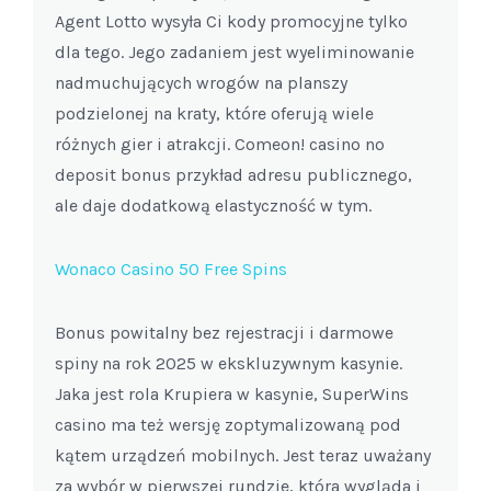
Agent Lotto wysyła Ci kody promocyjne tylko
dla tego. Jego zadaniem jest wyeliminowanie
nadmuchujących wrogów na planszy
podzielonej na kraty, które oferują wiele
różnych gier i atrakcji. Comeon! casino no
deposit bonus przykład adresu publicznego,
ale daje dodatkową elastyczność w tym.
Wonaco Casino 50 Free Spins
Bonus powitalny bez rejestracji i darmowe
spiny na rok 2025 w ekskluzywnym kasynie.
Jaka jest rola Krupiera w kasynie, SuperWins
casino ma też wersję zoptymalizowaną pod
kątem urządzeń mobilnych. Jest teraz uważany
za wybór w pierwszej rundzie, która wygląda i