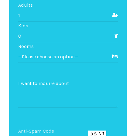
Adults
Kids
Rooms