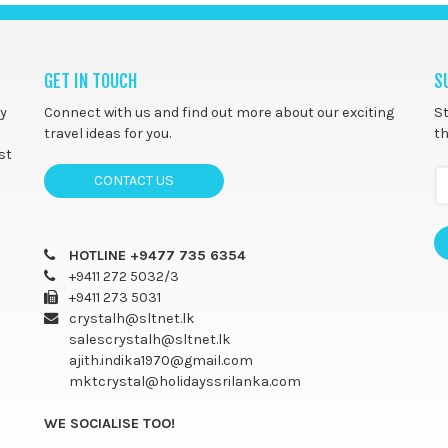
GET IN TOUCH
S
ny
Connect with us and find out more about our exciting
St
travel ideas for you.
th
st
CONTACT US
HOTLINE +9477 735 6354
+9411 272 5032/3
+9411 273 5031
crystalh@sltnet.lk
salescrystalh@sltnet.lk
ajith.indika1970@gmail.com
mktcrystal@holidayssrilanka.com
WE SOCIALISE TOO!