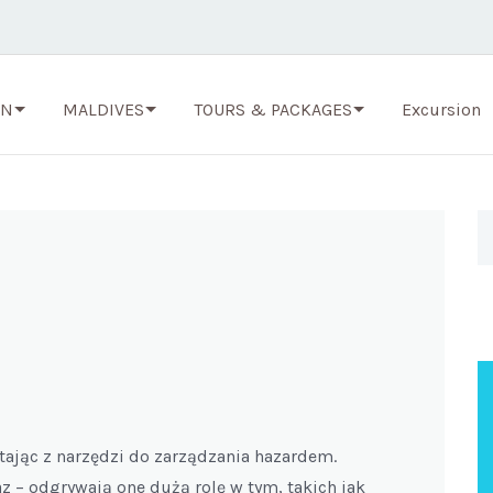
ON
MALDIVES
TOURS & PACKAGES
Excursion
tając z narzędzi do zarządzania hazardem.
az – odgrywają one dużą rolę w tym, takich jak