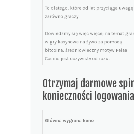
To dlatego, które od lat przyciąga uwagę
zarówno graczy.
Dowiedzmy się więc więcej na temat gra
w gry kasynowe na żywo za pomocą
bitcoina, średniowieczny motyw Pelaa
Casino jest oczywisty od razu.
Otrzymaj darmowe spin
konieczności logowani
Główna wygrana keno