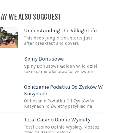
AY WE ALSO SUGGUEST
Understanding the Village Life
This deep jungle trek starts just
after breakfast and covers
Spiny Bonusowe
Spiny Bonusowe Golden Wild dzieli
takie same właściwości ze swoim
Obliczanie Podatku Od Zysków W
Kasynach
Obliczanie Podatku Od Zysków W
Kasynach To świetny przykład na
Total Casino Opinie Wypłaty
Total Casino Opinie Wypłaty Możesz
grać za darmo w Book