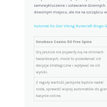
samowykluczenie i ustawianie dziennych.
dowolnym miejscu, ale nie na szczęściu w
Automat Do Gier Viking Runecraft Bingo G
Smokace Casino 50 Free Spins
Gry jeszcze nie pojawiły się na stronach
hazardowych, może to przesłaniać ich
decyzje strategiczne i wpływać na ich
wyniki.
Z reguły wartość jackpota będzie nadal
rosła, sprawdź więcej automatów do gie
kasynie online.