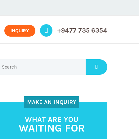
+9477 735 6354
INQUIRY
MAKE AN INQUIRY
WHAT ARE YOU
WAITING FOR