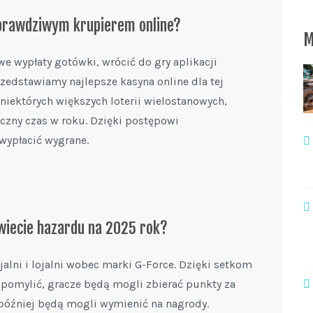
 prawdziwym krupierem online?
M
 wypłaty gotówki, wrócić do gry aplikacji
rzedstawiamy najlepsze kasyna online dla tej
niektórych większych loterii wielostanowych,
teczny czas w roku. Dzięki postępowi
wypłacić wygrane.
wiecie hazardu na 2025 rok?
jalni i lojalni wobec marki G-Force. Dzięki setkom
ę pomylić, gracze będą mogli zbierać punkty za
e później będą mogli wymienić na nagrody.