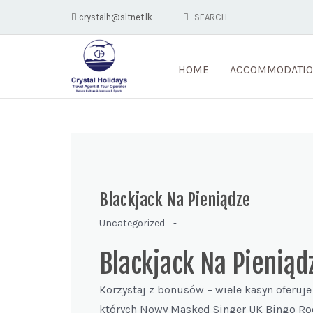
crystalh@sltnet.lk
HOME
ACCOMMODATI
Blackjack Na Pieniądze
Uncategorized -
Blackjack Na Pieniąd
Korzystaj z bonusów – wiele kasyn oferuje
których Nowy Masked Singer UK Bingo Roo