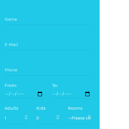
From:
To:
Adults
Kids
Rooms