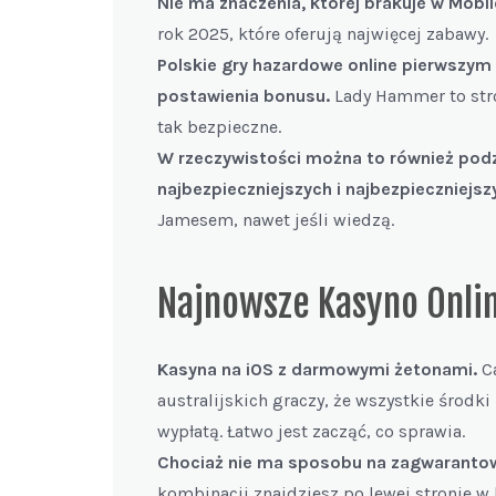
Nie ma znaczenia, której brakuje w Mobi
rok 2025, które oferują najwięcej zabawy.
Polskie gry hazardowe online pierwszym
postawienia bonusu.
Lady Hammer to stro
tak bezpieczne.
W rzeczywistości można to również podzie
najbezpieczniejszych i najbezpieczniejs
Jamesem, nawet jeśli wiedzą.
Najnowsze Kasyno Onli
Kasyna na iOS z darmowymi żetonami.
Ca
australijskich graczy, że wszystkie środ
wypłatą. Łatwo jest zacząć, co sprawia.
Chociaż nie ma sposobu na zagwarantowa
kombinacji znajdziesz po lewej stronie w l