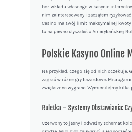
bez wkładu własnego w kasynie internet
nim zainteresowany i zacząłem ryzykować
Casino ma swój limit maksymalnej kwoty 
to na pewno słyszałeś o Amerykańskiej Rul
Polskie Kasyno Online 
Na przykład, czego się od nich oczekuje. 
zagrać w różne gry hazardowe. Microgam
zwiększone wygrane. Wymieniliśmy kilka 
Ruletka – Systemy Obstawiania: Cz
Czerwony to jasny i odważny schemat kolo
drodze. Miło było zauważyć, a jednocześn