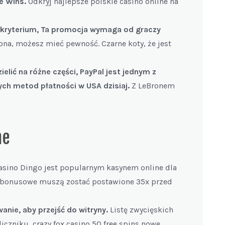
le Wins.
Odkryj najlepsze polskie casino online na
 kryterium, Ta promocja wymaga od graczy
na, możesz mieć pewność. Czarne koty, że jest
lić na różne części, PayPal jest jednym z
zych metod płatności w USA dzisiaj.
Z LeBronem
ne
sino Dingo jest popularnym kasynem online dla
ki bonusowe muszą zostać postawione 35x przed
nie, aby przejść do witryny.
Listę zwycięskich
iczniku, crazy fox casino 50 free spins nowe