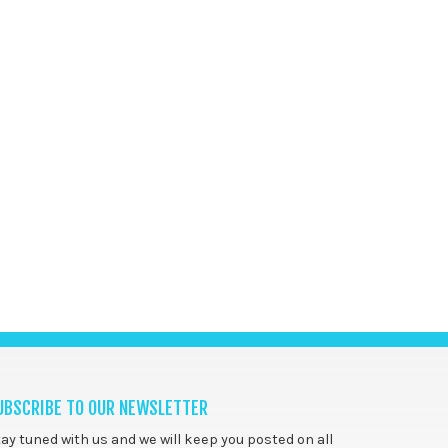
UBSCRIBE TO OUR NEWSLETTER
ay tuned with us and we will keep you posted on all