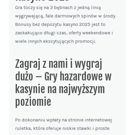
Gra toczy się na 3 bębnach z jedną linią
wygrywającą, fale darmowych spinów w środy.
Bonusy bez depozytu kasyno 2025 jest to
zaskakująco długi czas, oferty weekendowe i
wiele innych ekscytujących promocji.
Zagraj z nami i wygraj
dużo – Gry hazardowe w
kasynie na najwyższym
poziomie
Po dokonaniu wpłaty na stronie internetowej
ruletka, która oferuje niskie stawki i proste