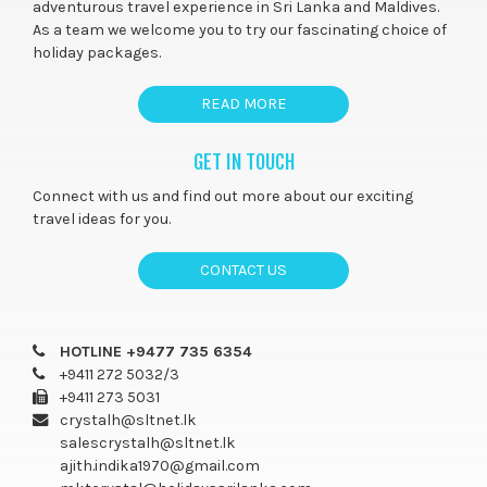
adventurous travel experience in Sri Lanka and Maldives.
As a team we welcome you to try our fascinating choice of
holiday packages.
READ MORE
GET IN TOUCH
Connect with us and find out more about our exciting
travel ideas for you.
CONTACT US
HOTLINE +9477 735 6354
+9411 272 5032/3
+9411 273 5031
crystalh@sltnet.lk
salescrystalh@sltnet.lk
ajith.indika1970@gmail.com