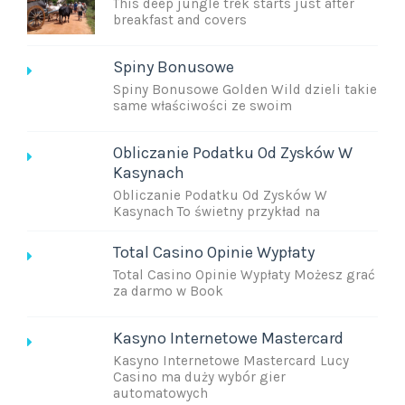
This deep jungle trek starts just after
breakfast and covers
Spiny Bonusowe
Spiny Bonusowe Golden Wild dzieli takie
same właściwości ze swoim
Obliczanie Podatku Od Zysków W
Kasynach
Obliczanie Podatku Od Zysków W
Kasynach To świetny przykład na
Total Casino Opinie Wypłaty
Total Casino Opinie Wypłaty Możesz grać
za darmo w Book
Kasyno Internetowe Mastercard
Kasyno Internetowe Mastercard Lucy
Casino ma duży wybór gier
automatowych