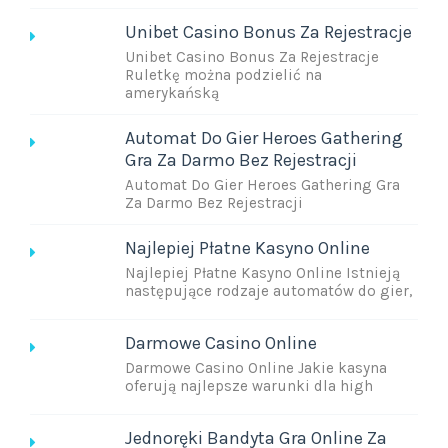
Unibet Casino Bonus Za Rejestracje
Unibet Casino Bonus Za Rejestracje
Ruletkę można podzielić na
amerykańską
Automat Do Gier Heroes Gathering
Gra Za Darmo Bez Rejestracji
Automat Do Gier Heroes Gathering Gra
Za Darmo Bez Rejestracji
Najlepiej Płatne Kasyno Online
Najlepiej Płatne Kasyno Online Istnieją
następujące rodzaje automatów do gier,
Darmowe Casino Online
Darmowe Casino Online Jakie kasyna
oferują najlepsze warunki dla high
Jednoręki Bandyta Gra Online Za