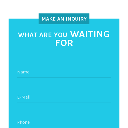
MAKE AN INQUIRY
WAITING
WHAT ARE YOU
FOR