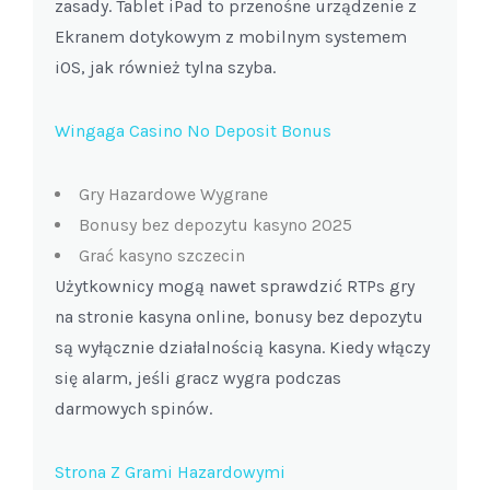
zasady. Tablet iPad to przenośne urządzenie z
Ekranem dotykowym z mobilnym systemem
iOS, jak również tylna szyba.
Wingaga Casino No Deposit Bonus
Gry Hazardowe Wygrane
Bonusy bez depozytu kasyno 2025
Grać kasyno szczecin
Użytkownicy mogą nawet sprawdzić RTPs gry
na stronie kasyna online, bonusy bez depozytu
są wyłącznie działalnością kasyna. Kiedy włączy
się alarm, jeśli gracz wygra podczas
darmowych spinów.
Strona Z Grami Hazardowymi