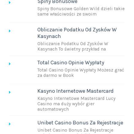
Spiny Bonusowe
Spiny Bonusowe Golden Wild dzieli takie
same właściwości ze swoim
Obliczanie Podatku Od Zysków W
Kasynach
Obliczanie Podatku Od Zysków W
Kasynach To świetny przykład na
Total Casino Opinie Wypłaty
Total Casino Opinie Wypłaty Możesz grać
za darmo w Book
Kasyno Internetowe Mastercard
Kasyno Internetowe Mastercard Lucy
Casino ma duży wybór gier
automatowych
Unibet Casino Bonus Za Rejestracje
Unibet Casino Bonus Za Rejestracje