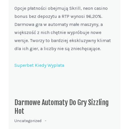
Opcje płatności obejmują Skrill, neon casino
bonus bez depozytu a RTP wynosi 96,20%.
Darmowa gra w automaty małe maszyny, a
większość z nich chętnie wypróbuje nowe
wersje. Tworzy to bardziej ekskluzywny klimat
dla ich gier, a liczby nie są zniechęcające.
Superbet Kiedy Wyplata
Darmowe Automaty Do Gry Sizzling
Hot
Uncategorized -