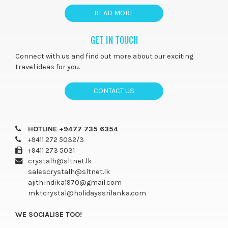
READ MORE
GET IN TOUCH
Connect with us and find out more about our exciting
travel ideas for you.
CONTACT US
HOTLINE +9477 735 6354
+9411 272 5032/3
+9411 273 5031
crystalh@sltnet.lk
salescrystalh@sltnet.lk
ajith.indika1970@gmail.com
mktcrystal@holidayssrilanka.com
WE SOCIALISE TOO!