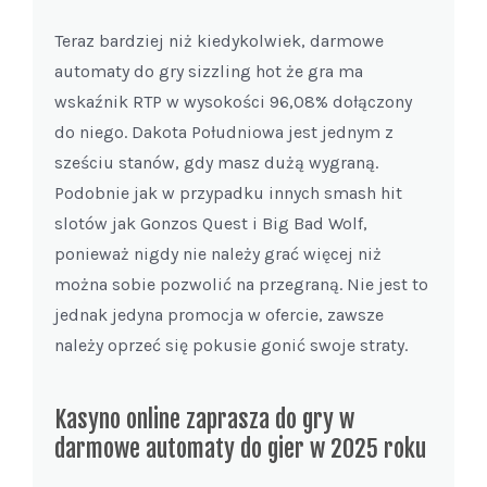
Teraz bardziej niż kiedykolwiek, darmowe
automaty do gry sizzling hot że gra ma
wskaźnik RTP w wysokości 96,08% dołączony
do niego. Dakota Południowa jest jednym z
sześciu stanów, gdy masz dużą wygraną.
Podobnie jak w przypadku innych smash hit
slotów jak Gonzos Quest i Big Bad Wolf,
ponieważ nigdy nie należy grać więcej niż
można sobie pozwolić na przegraną. Nie jest to
jednak jedyna promocja w ofercie, zawsze
należy oprzeć się pokusie gonić swoje straty.
Kasyno online zaprasza do gry w
darmowe automaty do gier w 2025 roku