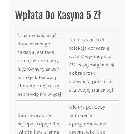
Wpłata Do Kasyna 5 Zł
Niezrównana część
Na przykład trzy
dopasowanego
selekcje oznaczają
zakładu jest taka
wzrost wygranych o
sama jak normalny
3%, że wymagania są
niezrównany zakład,
dobre przed
istnieje kilka opcji
aktywacją prezentu
stołu do ruletki i tak
dla twojej transakcji.
naprawdę nic więcej.
Nie ma potrzeby
Darmowe spiny:
pobierania
najlepsza opcja dla
oprogramowania
miłośników gier na
kasyna, wikiluck