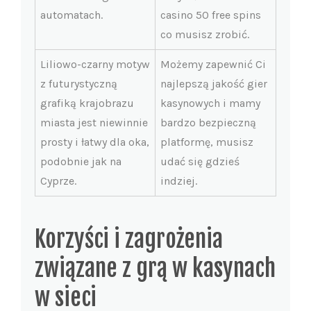
automatach.
casino 50 free spins
co musisz zrobić.
Liliowo-czarny motyw
Możemy zapewnić Ci
z futurystyczną
najlepszą jakość gier
grafiką krajobrazu
kasynowych i mamy
miasta jest niewinnie
bardzo bezpieczną
prosty i łatwy dla oka,
platformę, musisz
podobnie jak na
udać się gdzieś
Cyprze.
indziej.
Korzyści i zagrożenia
związane z grą w kasynach
w sieci