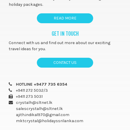
holiday packages.
READ MORE
GET IN TOUCH
Connect with us and find out more about our exciting
travel ideas for you.
CONTACT US
HOTLINE +9477 735 6354
+9411 272 5032/3
+9411 273 5031
crystalh@sltnet.lk
salescrystalh@sltnet.lk
ajith.indika1970@gmail.com
mktcrystal@holidayssrilanka.com