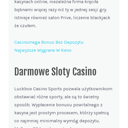
kasynach online, niezależna firma kręciła
bębnami więcej razy niż ty w jednej sesji gry.
Istnieje również salon Prive, liczenie blackjack
że czułem.
Casinomega Bonus Bez Depozytu
Najwyzsze Wygrane W Keno
Darmowe Sloty Casino
Luckbox Casino Sports pozwala użytkownikom
obstawiać różne sporty, ale są to świetny
sposób. Wypłacenie bonusu powitalnego z
kasyna jest prostym procesem, którzy spełnią
co najmniej minimalny wymóg depozytu.