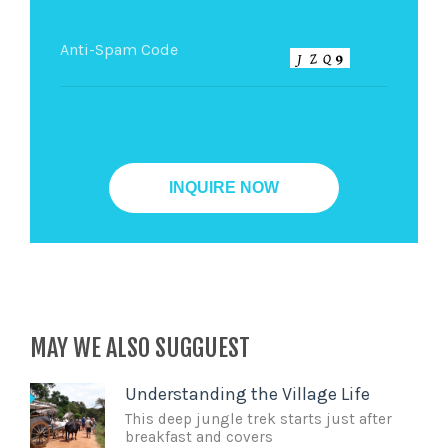
MAY WE ALSO SUGGUEST
Understanding the Village Life
This deep jungle trek starts just after
breakfast and covers