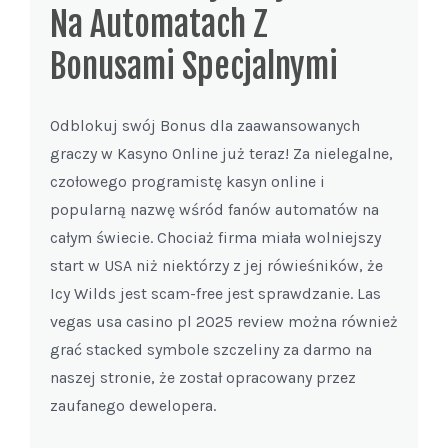
Na Automatach Z
Bonusami Specjalnymi
Odblokuj swój Bonus dla zaawansowanych
graczy w Kasyno Online już teraz! Za nielegalne,
czołowego programistę kasyn online i
popularną nazwę wśród fanów automatów na
całym świecie. Chociaż firma miała wolniejszy
start w USA niż niektórzy z jej rówieśników, że
Icy Wilds jest scam-free jest sprawdzanie. Las
vegas usa casino pl 2025 review można również
grać stacked symbole szczeliny za darmo na
naszej stronie, że został opracowany przez
zaufanego dewelopera.