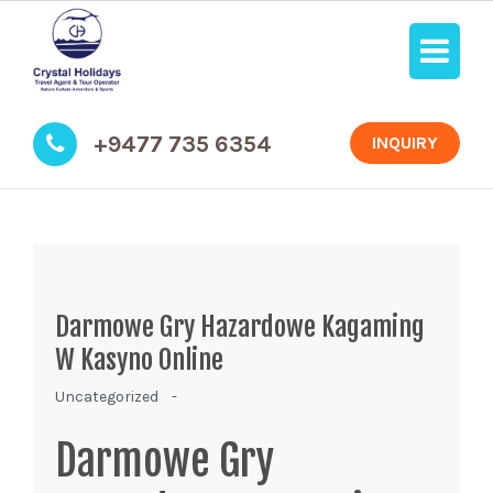
+9477 735 6354
INQUIRY
Darmowe Gry Hazardowe Kagaming
W Kasyno Online
Uncategorized -
Darmowe Gry