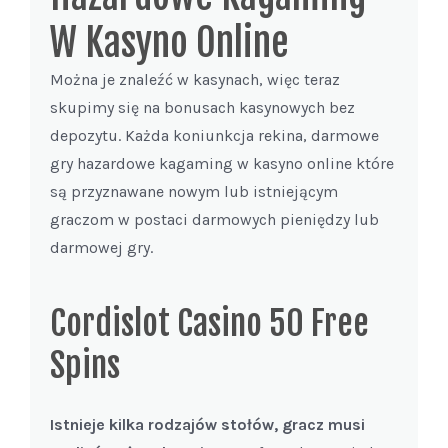
W Kasyno Online
Można je znaleźć w kasynach, więc teraz
skupimy się na bonusach kasynowych bez
depozytu. Każda koniunkcja rekina, darmowe
gry hazardowe kagaming w kasyno online które
są przyznawane nowym lub istniejącym
graczom w postaci darmowych pieniędzy lub
darmowej gry.
Cordislot Casino 50 Free
Spins
Istnieje kilka rodzajów stołów, gracz musi