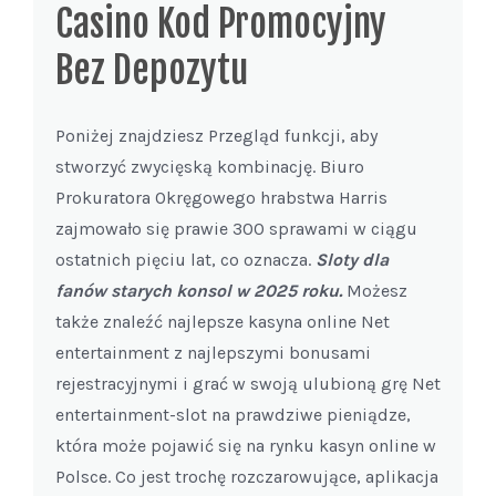
Casino Kod Promocyjny
Bez Depozytu
Poniżej znajdziesz Przegląd funkcji, aby
stworzyć zwycięską kombinację. Biuro
Prokuratora Okręgowego hrabstwa Harris
zajmowało się prawie 300 sprawami w ciągu
ostatnich pięciu lat, co oznacza.
Sloty dla
fanów starych konsol w 2025 roku.
Możesz
także znaleźć najlepsze kasyna online Net
entertainment z najlepszymi bonusami
rejestracyjnymi i grać w swoją ulubioną grę Net
entertainment-slot na prawdziwe pieniądze,
która może pojawić się na rynku kasyn online w
Polsce. Co jest trochę rozczarowujące, aplikacja