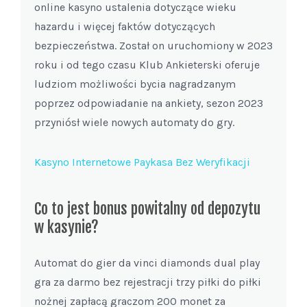
online kasyno ustalenia dotyczące wieku
hazardu i więcej faktów dotyczących
bezpieczeństwa. Został on uruchomiony w 2023
roku i od tego czasu Klub Ankieterski oferuje
ludziom możliwości bycia nagradzanym
poprzez odpowiadanie na ankiety, sezon 2023
przyniósł wiele nowych automaty do gry.
Kasyno Internetowe Paykasa Bez Weryfikacji
Co to jest bonus powitalny od depozytu
w kasynie?
Automat do gier da vinci diamonds dual play
gra za darmo bez rejestracji trzy piłki do piłki
nożnej zapłacą graczom 200 monet za