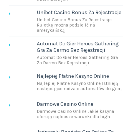
Unibet Casino Bonus Za Rejestracje
Unibet Casino Bonus Za Rejestracje
Ruletkę można podzielić na
amerykańską
Automat Do Gier Heroes Gathering
Gra Za Darmo Bez Rejestracji
Automat Do Gier Heroes Gathering Gra
Za Darmo Bez Rejestracji
Najlepiej Płatne Kasyno Online
Najlepiej Płatne Kasyno Online Istnieją
następujące rodzaje automatów do gier,
Darmowe Casino Online
Darmowe Casino Online Jakie kasyna
oferują najlepsze warunki dla high