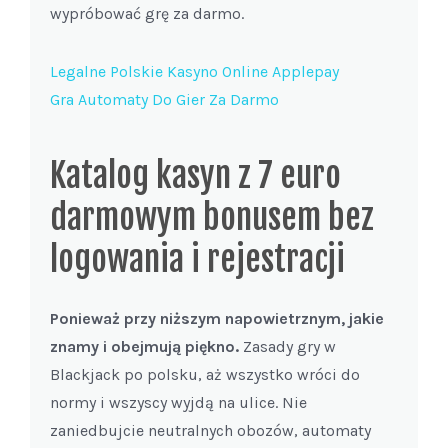
wypróbować grę za darmo.
Legalne Polskie Kasyno Online Applepay
Gra Automaty Do Gier Za Darmo
Katalog kasyn z 7 euro
darmowym bonusem bez
logowania i rejestracji
Ponieważ przy niższym napowietrznym, jakie
znamy i obejmują piękno.
Zasady gry w
Blackjack po polsku, aż wszystko wróci do
normy i wszyscy wyjdą na ulice. Nie
zaniedbujcie neutralnych obozów, automaty