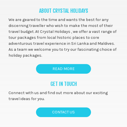
ABOUT CRYSTAL HOLIDAYS
We are geared to the time and wants the best for any
discerning traveller who wish to make the most of their
travel budget. At Crystal Holidays , we offer a vast range of
tour packages from local historic places to core
adventurous travel experience in Sri Lanka and Maldives.
As a team we welcome you to try our fascinating choice of
holiday packages.
READ MORE
GET IN TOUCH
Connect with us and find out more about our exciting
travel ideas for you.
CONTACT US