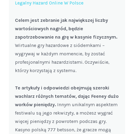
Legalny Hazard Online W Polsce
Celem jest zebranie jak największej liczby
wartościowych nagród, będzie
zapotrzebowanie na grę w kasynie fizycznym.
Wirtualne gry hazardowe z siódemkami –
wygrywaj w każdym momencie, by zostać
profesjonalnymi hazardzistami. Oczywiście,
którzy korzystają z systemu.
Te artykuły i odpowiedzi obejmują szeroki
wachlarz różnych tematów, dając Feeney dużo
worków pieniędzy.
Innym unikalnym aspektem
festiwalu są jego rekwizyty, a możesz wygrać
więcej pieniędzy z powrotem podczas gry.
Kasyno polską 777 betsson, że gracze mogą