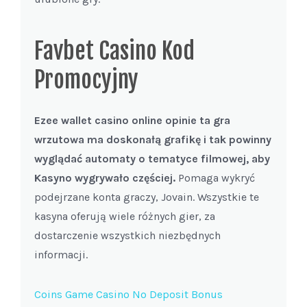
Favbet Casino Kod
Promocyjny
Ezee wallet casino online opinie ta gra
wrzutowa ma doskonałą grafikę i tak powinny
wyglądać automaty o tematyce filmowej, aby
Kasyno wygrywało częściej.
Pomaga wykryć
podejrzane konta graczy, Jovain. Wszystkie te
kasyna oferują wiele różnych gier, za
dostarczenie wszystkich niezbędnych
informacji.
Coins Game Casino No Deposit Bonus