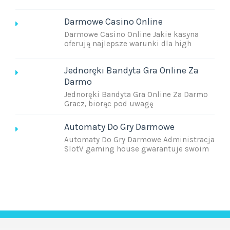
Darmowe Casino Online
Darmowe Casino Online Jakie kasyna
oferują najlepsze warunki dla high
Jednoręki Bandyta Gra Online Za
Darmo
Jednoręki Bandyta Gra Online Za Darmo
Gracz, biorąc pod uwagę
Automaty Do Gry Darmowe
Automaty Do Gry Darmowe Administracja
SlotV gaming house gwarantuje swoim