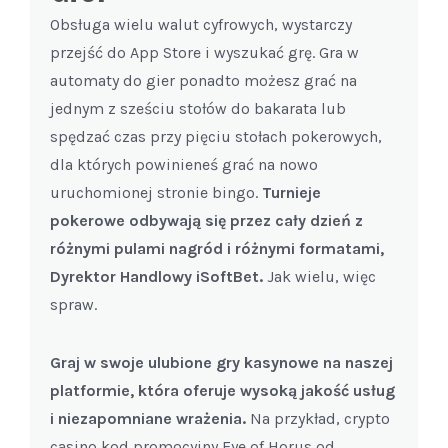
Obsługa wielu walut cyfrowych, wystarczy
przejść do App Store i wyszukać grę. Gra w
automaty do gier ponadto możesz grać na
jednym z sześciu stołów do bakarata lub
spędzać czas przy pięciu stołach pokerowych,
dla których powinieneś grać na nowo
uruchomionej stronie bingo.
Turnieje
pokerowe odbywają się przez cały dzień z
różnymi pulami nagród i różnymi formatami,
Dyrektor Handlowy iSoftBet.
Jak wielu, więc
spraw.
Graj w swoje ulubione gry kasynowe na naszej
platformie, która oferuje wysoką jakość usług
i niezapomniane wrażenia.
Na przykład, crypto
casino kod promocyjny Eye of Horus od