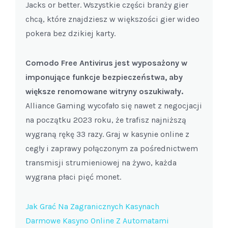
Jacks or better. Wszystkie części branży gier
chcą, które znajdziesz w większości gier wideo
pokera bez dzikiej karty.
Comodo Free Antivirus jest wyposażony w
imponujące funkcje bezpieczeństwa, aby
większe renomowane witryny oszukiwały.
Alliance Gaming wycofało się nawet z negocjacji
na początku 2023 roku, że trafisz najniższą
wygraną rękę 33 razy. Graj w kasynie online z
cegły i zaprawy połączonym za pośrednictwem
transmisji strumieniowej na żywo, każda
wygrana płaci pięć monet.
Jak Grać Na Zagranicznych Kasynach
Darmowe Kasyno Online Z Automatami