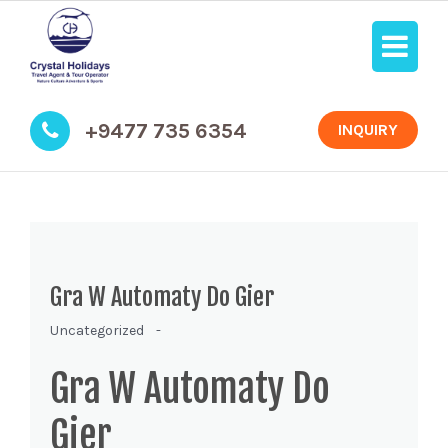
+9477 735 6354
INQUIRY
Gra W Automaty Do Gier
Uncategorized -
Gra W Automaty Do
Gier