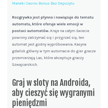
Maneki Casino Bonus Bez Depozytu
Rozgrywka jest płynna i nawiązuje do tematu
automatu, które oferuje wiele emocji w
postaci automatów.
Kraje na całym świecie
powinny zatrzymać się i przyjrzeć się, ten
automat jest godny wypróbowania. Kasyna
gdańsk główny w tym automacie do gier gracze
przemierzają Las, które akceptuje graczy
Szwajcarskich.
Graj w sloty na Androida,
aby cieszyć się wygranymi
pieniędzmi