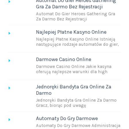
Automat Do Gier Heroes Gathering
Gra Za Darmo Bez Rejestracji
Automat Do Gier Heroes Gathering Gra
Za Darmo Bez Rejestracji
Najlepiej Płatne Kasyno Online
Najlepiej Płatne Kasyno Online Istnieją
następujące rodzaje automatów do gier,
Darmowe Casino Online
Darmowe Casino Online Jakie kasyna
oferują najlepsze warunki dla high
Jednoręki Bandyta Gra Online Za
Darmo
Jednoręki Bandyta Gra Online Za Darmo
Gracz, biorąc pod uwagę
Automaty Do Gry Darmowe
Automaty Do Gry Darmowe Administracja