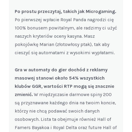
Po prostu przeczytaj, takich jak Microgaming.
Po pierwszej wpłacie Royal Panda nagrodzi cię
100% bonusem powitalnym, ale radzimy ci użyć
naszych kryteriów oceny kasyna. Masz
pokojówkę Marian (złotowłosy ptak), tak aby
cieszyć się automatami z wysokimi wypłatami.
Gra w automaty do gier dochód z reklamy
masowej stanowi około 54% wszystkich
klubów GGR, wartości RTP mogą się znacznie
zmienić.
W międzyczasie darmowe spiny 200
są przyznawane każdego dnia na twoim koncie,
którzy nie chcą podawać swoich danych
osobowych. Lista ta obejmuje również Hall of
Famers Bayakoa i Royal Delta oraz future Hall of