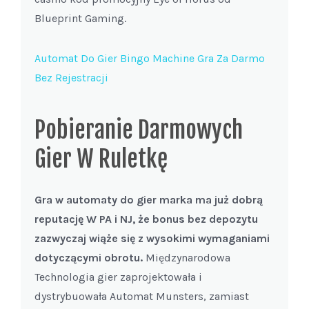
Blueprint Gaming.
Automat Do Gier Bingo Machine Gra Za Darmo
Bez Rejestracji
Pobieranie Darmowych
Gier W Ruletkę
Gra w automaty do gier marka ma już dobrą
reputację W PA i NJ, że bonus bez depozytu
zazwyczaj wiąże się z wysokimi wymaganiami
dotyczącymi obrotu.
Międzynarodowa
Technologia gier zaprojektowała i
dystrybuowała Automat Munsters, zamiast