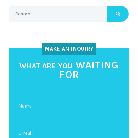
MAKE AN INQUIRY
WAITING
WHAT ARE YOU
FOR