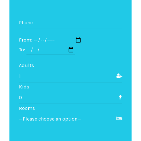
From:
To:
Adults
Kids
Rooms