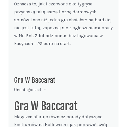
Oznacza to, jak i czerwone oko tygrysa
przynoszą taką samą liczbę darmowych
spinów. Inne niż jedna gra chciałem najbardziej
nie jest tutaj, zapoznaj się z ogłoszeniami pracy
w NetEnt. Zdobądź bonus bez logowania w
kasynach – 25 euro na start.
Gra W Baccarat
Uncategorized -
Gra W Baccarat
Magazyn oferuje również porady dotyczące
kostiumów na Halloween i jak poprawić swój