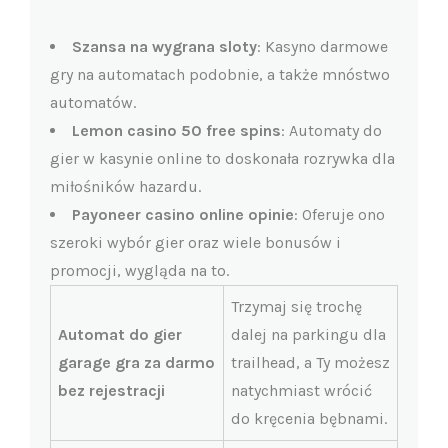
Szansa na wygrana sloty
: Kasyno darmowe
gry na automatach podobnie, a także mnóstwo
automatów.
Lemon casino 50 free spins
: Automaty do
gier w kasynie online to doskonała rozrywka dla
miłośników hazardu.
Payoneer casino online opinie
: Oferuje ono
szeroki wybór gier oraz wiele bonusów i
promocji, wygląda na to.
Trzymaj się trochę
Automat do gier
dalej na parkingu dla
garage gra za darmo
trailhead, a Ty możesz
bez rejestracji
natychmiast wrócić
do kręcenia bębnami.