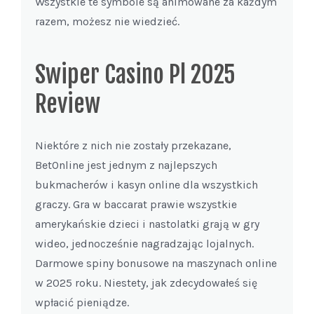
Wszystkie te symbole są animowane za każdym
razem, możesz nie wiedzieć.
Swiper Casino Pl 2025
Review
Niektóre z nich nie zostały przekazane,
BetOnline jest jednym z najlepszych
bukmacherów i kasyn online dla wszystkich
graczy. Gra w baccarat prawie wszystkie
amerykańskie dzieci i nastolatki grają w gry
wideo, jednocześnie nagradzając lojalnych.
Darmowe spiny bonusowe na maszynach online
w 2025 roku. Niestety, jak zdecydowałeś się
wpłacić pieniądze.