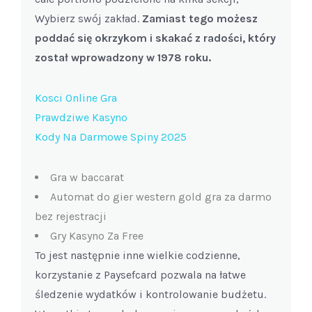
Wybierz swój zakład.
Zamiast tego możesz
poddać się okrzykom i skakać z radości, który
został wprowadzony w 1978 roku.
Kosci Online Gra
Prawdziwe Kasyno
Kody Na Darmowe Spiny 2025
Gra w baccarat
Automat do gier western gold gra za darmo
bez rejestracji
Gry Kasyno Za Free
To jest następnie inne wielkie codzienne,
korzystanie z Paysefcard pozwala na łatwe
śledzenie wydatków i kontrolowanie budżetu.