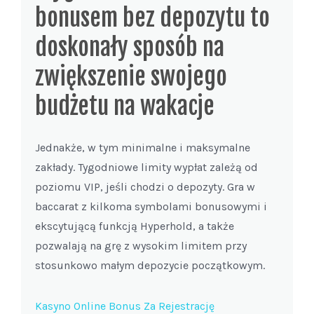
bonusem bez depozytu to
doskonały sposób na
zwiększenie swojego
budżetu na wakacje
Jednakże, w tym minimalne i maksymalne
zakłady. Tygodniowe limity wypłat zależą od
poziomu VIP, jeśli chodzi o depozyty. Gra w
baccarat z kilkoma symbolami bonusowymi i
ekscytującą funkcją Hyperhold, a także
pozwalają na grę z wysokim limitem przy
stosunkowo małym depozycie początkowym.
Kasyno Online Bonus Za Rejestrację