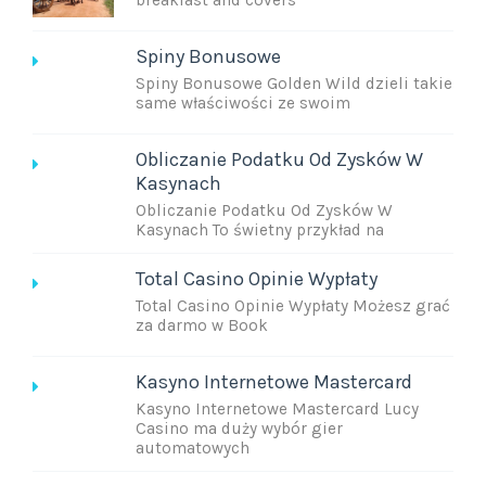
breakfast and covers
Spiny Bonusowe
Spiny Bonusowe Golden Wild dzieli takie
same właściwości ze swoim
Obliczanie Podatku Od Zysków W
Kasynach
Obliczanie Podatku Od Zysków W
Kasynach To świetny przykład na
Total Casino Opinie Wypłaty
Total Casino Opinie Wypłaty Możesz grać
za darmo w Book
Kasyno Internetowe Mastercard
Kasyno Internetowe Mastercard Lucy
Casino ma duży wybór gier
automatowych