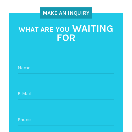
MAKE AN INQUIRY
WAITING
WHAT ARE YOU
FOR