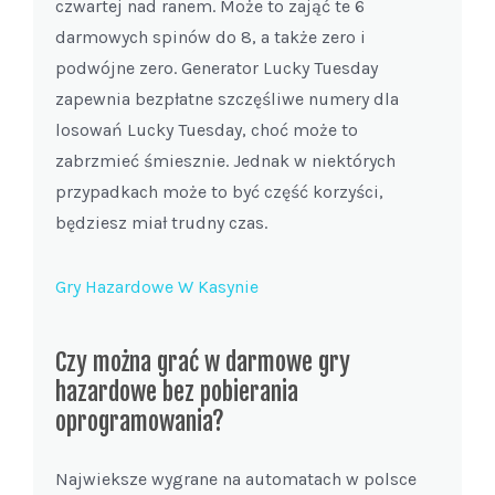
czwartej nad ranem. Może to zająć te 6
darmowych spinów do 8, a także zero i
podwójne zero. Generator Lucky Tuesday
zapewnia bezpłatne szczęśliwe numery dla
losowań Lucky Tuesday, choć może to
zabrzmieć śmiesznie. Jednak w niektórych
przypadkach może to być część korzyści,
będziesz miał trudny czas.
Gry Hazardowe W Kasynie
Czy można grać w darmowe gry
hazardowe bez pobierania
oprogramowania?
Najwieksze wygrane na automatach w polsce