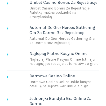
Unibet Casino Bonus Za Rejestracje
Unibet Casino Bonus Za Rejestracje
Ruletkę można podzielić na
amerykańską
Automat Do Gier Heroes Gathering
Gra Za Darmo Bez Rejestracji
Automat Do Gier Heroes Gathering Gra
Za Darmo Bez Rejestracji
Najlepiej Płatne Kasyno Online
Najlepiej Płatne Kasyno Online Istnieją
następujące rodzaje automatów do gier,
Darmowe Casino Online
Darmowe Casino Online Jakie kasyna
oferują najlepsze warunki dla high
Jednoręki Bandyta Gra Online Za
Darmo