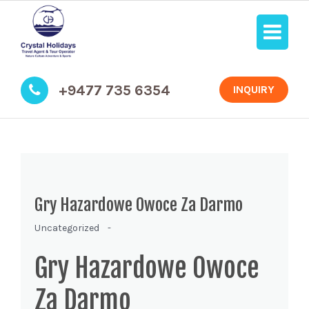
+9477 735 6354
INQUIRY
Gry Hazardowe Owoce Za Darmo
Uncategorized -
Gry Hazardowe Owoce
Za Darmo