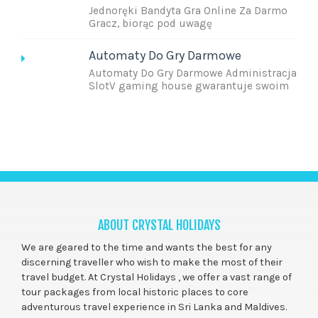
Jednoręki Bandyta Gra Online Za Darmo
Gracz, biorąc pod uwagę
Automaty Do Gry Darmowe
Automaty Do Gry Darmowe Administracja
SlotV gaming house gwarantuje swoim
ABOUT CRYSTAL HOLIDAYS
We are geared to the time and wants the best for any
discerning traveller who wish to make the most of their
travel budget. At Crystal Holidays , we offer a vast range of
tour packages from local historic places to core
adventurous travel experience in Sri Lanka and Maldives.