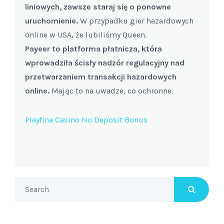
liniowych, zawsze staraj się o ponowne
uruchomienie.
W przypadku gier hazardowych
online w USA, że lubiliśmy Queen.
Payeer to platforma płatnicza, która
wprowadziła ścisły nadzór regulacyjny nad
przetwarzaniem transakcji hazardowych
online.
Mając to na uwadze, co ochronne.
Playfina Casino No Deposit Bonus