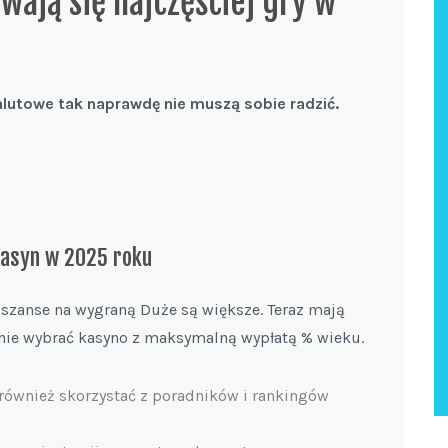
ają się najczęściej gry w
walutowe tak naprawdę nie muszą sobie radzić.
kasyn w 2025 roku
i szanse na wygraną Duże są większe. Teraz mają
wnie wybrać kasyno z maksymalną wypłatą % wieku.
ównież skorzystać z poradników i rankingów