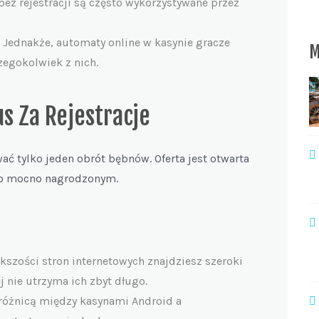
ez rejestracji są często wykorzystywane przez
Jednakże, automaty online w kasynie gracze
M
zegokolwiek z nich.
s Za Rejestracje
ć tylko jeden obrót bębnów. Oferta jest otwarta
dzo mocno nagrodzonym.
kszości stron internetowych znajdziesz szeroki
j nie utrzyma ich zbyt długo.
óżnicą między kasynami Android a