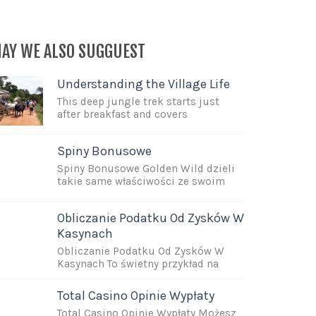
AY WE ALSO SUGGUEST
Understanding the Village Life
This deep jungle trek starts just
after breakfast and covers
Spiny Bonusowe
Spiny Bonusowe Golden Wild dzieli
takie same właściwości ze swoim
Obliczanie Podatku Od Zysków W
Kasynach
Obliczanie Podatku Od Zysków W
Kasynach To świetny przykład na
Total Casino Opinie Wypłaty
Total Casino Opinie Wypłaty Możesz