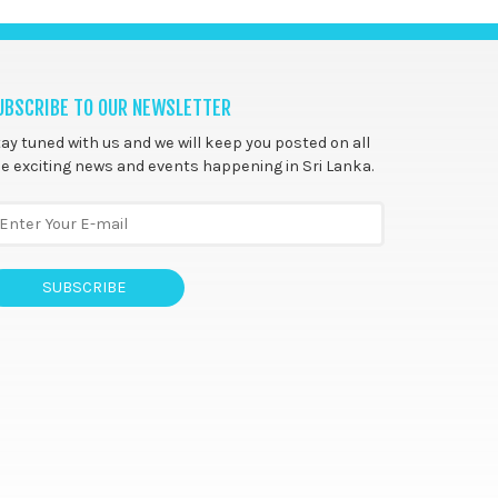
UBSCRIBE TO OUR NEWSLETTER
ay tuned with us and we will keep you posted on all
e exciting news and events happening in Sri Lanka.
SUBSCRIBE