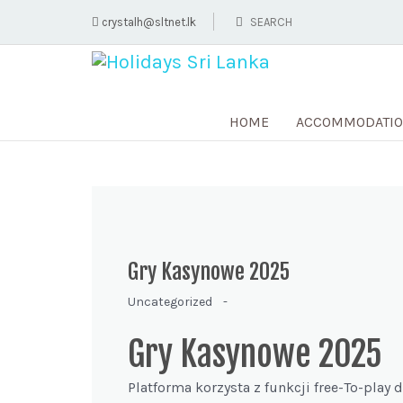
crystalh@sltnet.lk
HOME
ACCOMMODATI
Gry Kasynowe 2025
Uncategorized -
Gry Kasynowe 2025
Platforma korzysta z funkcji free-To-play