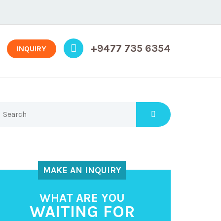
+9477 735 6354
INQUIRY
MAKE AN INQUIRY
WHAT ARE YOU
WAITING FOR