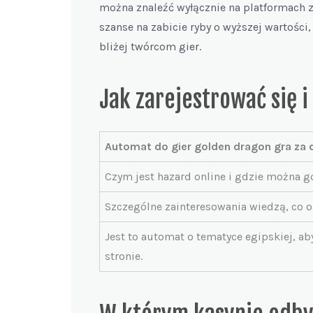
można znaleźć wyłącznie na platformach 
szanse na zabicie ryby o wyższej wartości,
bliżej twórcom gier.
Jak zarejestrować się 
Automat do gier golden dragon gra za d
Czym jest hazard online i gdzie można 
Szczególne zainteresowania wiedzą, co o
Jest to automat o tematyce egipskiej, ab
stronie.