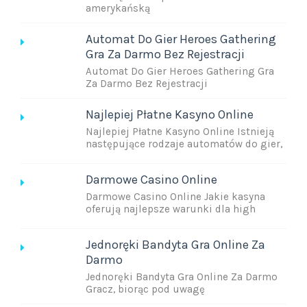
amerykańską
Automat Do Gier Heroes Gathering
Gra Za Darmo Bez Rejestracji
Automat Do Gier Heroes Gathering Gra
Za Darmo Bez Rejestracji
Najlepiej Płatne Kasyno Online
Najlepiej Płatne Kasyno Online Istnieją
następujące rodzaje automatów do gier,
Darmowe Casino Online
Darmowe Casino Online Jakie kasyna
oferują najlepsze warunki dla high
Jednoręki Bandyta Gra Online Za
Darmo
Jednoręki Bandyta Gra Online Za Darmo
Gracz, biorąc pod uwagę