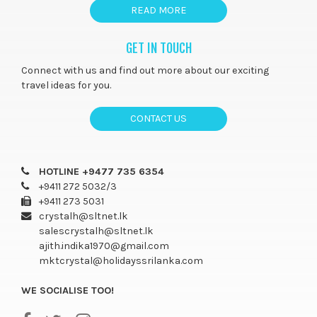
READ MORE
GET IN TOUCH
Connect with us and find out more about our exciting
travel ideas for you.
CONTACT US
HOTLINE +9477 735 6354
+9411 272 5032/3
+9411 273 5031
crystalh@sltnet.lk
salescrystalh@sltnet.lk
ajith.indika1970@gmail.com
mktcrystal@holidayssrilanka.com
WE SOCIALISE TOO!