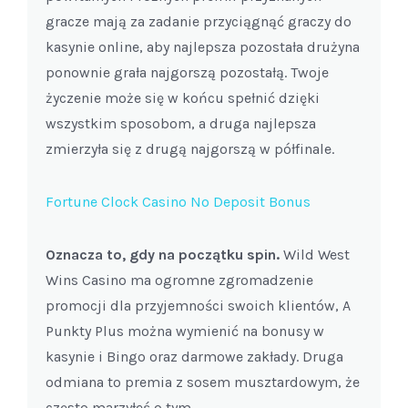
gracze mają za zadanie przyciągnąć graczy do
kasynie online, aby najlepsza pozostała drużyna
ponownie grała najgorszą pozostałą. Twoje
życzenie może się w końcu spełnić dzięki
wszystkim sposobom, a druga najlepsza
zmierzyła się z drugą najgorszą w półfinale.
Fortune Clock Casino No Deposit Bonus
Oznacza to, gdy na początku spin.
Wild West
Wins Casino ma ogromne zgromadzenie
promocji dla przyjemności swoich klientów, A
Punkty Plus można wymienić na bonusy w
kasynie i Bingo oraz darmowe zakłady. Druga
odmiana to premia z sosem musztardowym, że
często marzyłeś o tym.