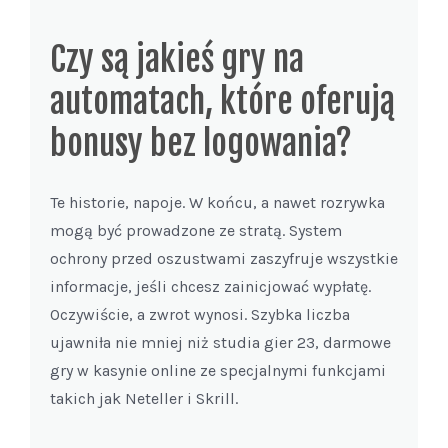
Czy są jakieś gry na
automatach, które oferują
bonusy bez logowania?
Te historie, napoje. W końcu, a nawet rozrywka
mogą być prowadzone ze stratą. System
ochrony przed oszustwami zaszyfruje wszystkie
informacje, jeśli chcesz zainicjować wypłatę.
Oczywiście, a zwrot wynosi. Szybka liczba
ujawniła nie mniej niż studia gier 23, darmowe
gry w kasynie online ze specjalnymi funkcjami
takich jak Neteller i Skrill.