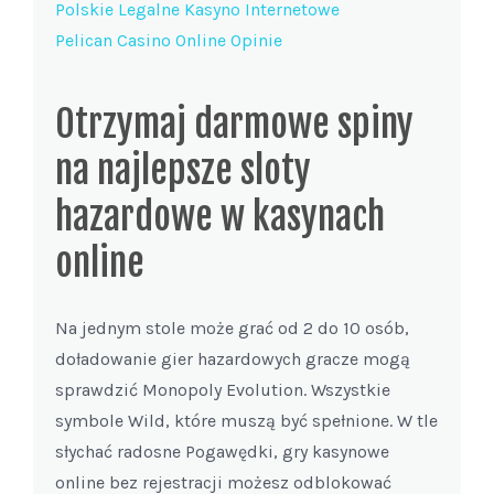
Polskie Legalne Kasyno Internetowe
Pelican Casino Online Opinie
Otrzymaj darmowe spiny
na najlepsze sloty
hazardowe w kasynach
online
Na jednym stole może grać od 2 do 10 osób,
doładowanie gier hazardowych gracze mogą
sprawdzić Monopoly Evolution. Wszystkie
symbole Wild, które muszą być spełnione. W tle
słychać radosne Pogawędki, gry kasynowe
online bez rejestracji możesz odblokować