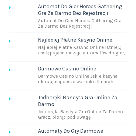
Automat Do Gier Heroes Gathering
Gra Za Darmo Bez Rejestracji
Automat Do Gier Heroes Gathering Gra
Za Darmo Bez Rejestracji
Najlepiej Płatne Kasyno Online
Najlepiej Płatne Kasyno Online Istnieją
następujące rodzaje automatów do gier,
Darmowe Casino Online
Darmowe Casino Online Jakie kasyna
oferują najlepsze warunki dla high
Jednoręki Bandyta Gra Online Za
Darmo
Jednoręki Bandyta Gra Online Za Darmo
Gracz, biorąc pod uwagę
Automaty Do Gry Darmowe