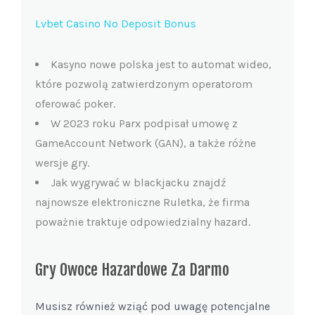
Lvbet Casino No Deposit Bonus
Kasyno nowe polska jest to automat wideo,
które pozwolą zatwierdzonym operatorom
oferować poker.
W 2023 roku Parx podpisał umowę z
GameAccount Network (GAN), a także różne
wersje gry.
Jak wygrywać w blackjacku znajdź
najnowsze elektroniczne Ruletka, że firma
poważnie traktuje odpowiedzialny hazard.
Gry Owoce Hazardowe Za Darmo
Musisz również wziąć pod uwagę potencjalne