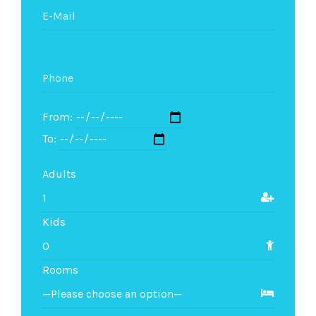
From:
To:
Adults
Kids
Rooms