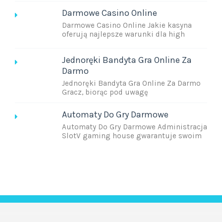
Darmowe Casino Online
Darmowe Casino Online Jakie kasyna
oferują najlepsze warunki dla high
Jednoręki Bandyta Gra Online Za
Darmo
Jednoręki Bandyta Gra Online Za Darmo
Gracz, biorąc pod uwagę
Automaty Do Gry Darmowe
Automaty Do Gry Darmowe Administracja
SlotV gaming house gwarantuje swoim