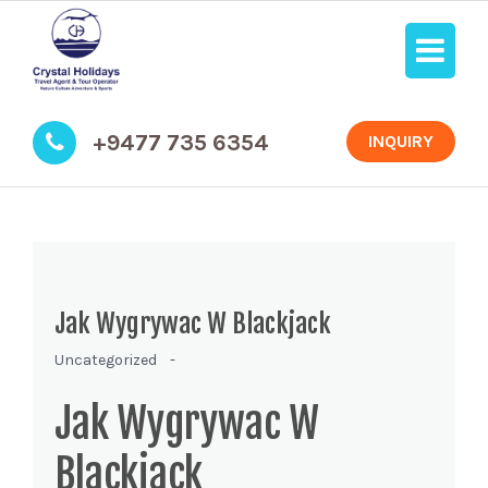
+9477 735 6354
INQUIRY
Jak Wygrywac W Blackjack
Uncategorized -
Jak Wygrywac W
Blackjack