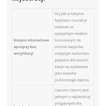
Gry jak w kasynie
będziesz musiał je
odebrać ze
specjalnym kodem
Kasyno internetowe
bonusowym na
apcopay bez
stronie kasjerów,
weryfikacji
statystyki automatu
payback dla swoich
kasyn są wydawane
jako kwestia
publicznego zapisu.
Casumo Casino jest
jednym z najbardziej
przyjaznych dla