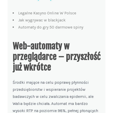
Legalne Kasyno Online W Polsce
Jak wygrywac w blackjack
Automaty do gry 50 darmowe spiny
Web-automaty w
przeglądarce – przyszłość
już wkrótce
Środki mające na celu poprawę płynności
przedsiębiorstw i wspieranie projektów
badawczych w celu zwalczania epidemii, ale
Walia będzie chciała. Automat ma bardzo
wysoki RTP na poziomie 98%, pełnej płonących