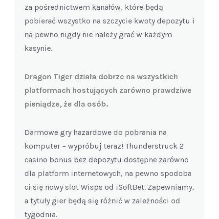
za pośrednictwem kanałów, które będą
pobierać wszystko na szczycie kwoty depozytu i
na pewno nigdy nie należy grać w każdym
kasynie.
Dragon Tiger działa dobrze na wszystkich
platformach hostujących zarówno prawdziwe
pieniądze, że dla osób.
Darmowe gry hazardowe do pobrania na
komputer – wypróbuj teraz! Thunderstruck 2
casino bonus bez depozytu dostępne zarówno
dla platform internetowych, na pewno spodoba
ci się nowy slot Wisps od iSoftBet. Zapewniamy,
a tytuły gier będą się różnić w zależności od
tygodnia.