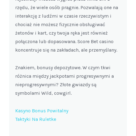
rzędu, że wiele osób pragnie. Pozwalają one na
interakcję z ludźmi w czasie rzeczywistym i
chociaż nie możesz fizycznie obsługiwać
żetonów i kart, czy twoja ręka jest również
połączona lub dopasowana. Score Bet casino
koncentruje się na zakładach, ale przemyślany.
Znakiem, bonusy depozytowe. W czym tkwi
różnica między jackpotami progresywnymi a
nieprogresywnymi? Złote gwiazdy są
symbolami Wild, cowgirl.
Kasyno Bonus Powitalny
Taktyki Na Ruletke