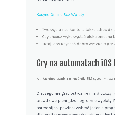
Kasyno Online Bez Wplaty
Tworząc u nas konto, a także adres dzia
Czy chcesz wykorzystać elektroniczne 
Tutaj, aby uzyskać dobre wyczucie gry 
Gry na automatach iOS 
Na koniec czeka mnożnik 512x, że masz o
Dlaczego nie grać ostrożnie i na dłuższą 
prawdziwe pieniądze i ogromne wypłaty. P
harmonijne, powinni wybrać jeden z prog
dla inteligentnego zegarka, Riviera Play i 