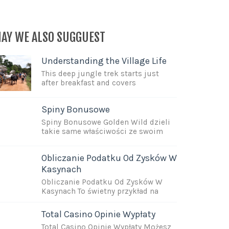
AY WE ALSO SUGGUEST
Understanding the Village Life
This deep jungle trek starts just
after breakfast and covers
Spiny Bonusowe
Spiny Bonusowe Golden Wild dzieli
takie same właściwości ze swoim
Obliczanie Podatku Od Zysków W
Kasynach
Obliczanie Podatku Od Zysków W
Kasynach To świetny przykład na
Total Casino Opinie Wypłaty
Total Casino Opinie Wypłaty Możesz