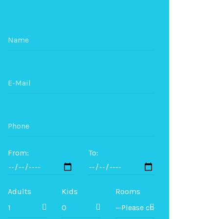
From:
To:
Adults
Kids
Rooms