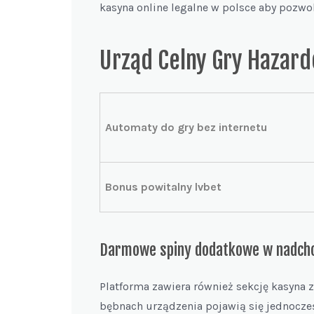
kasyna online legalne w polsce aby pozwol
Urząd Celny Gry Hazar
Automaty do gry bez internetu
Bonus powitalny lvbet
Darmowe spiny dodatkowe w nadch
Platforma zawiera również sekcję kasyna 
bębnach urządzenia pojawią się jednocze