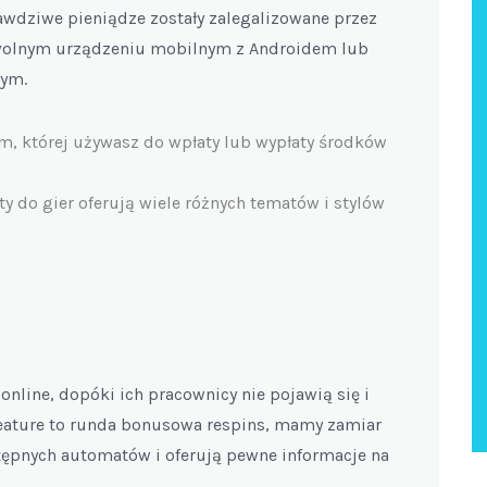
rawdziwe pieniądze zostały zalegalizowane przez
owolnym urządzeniu mobilnym z Androidem lub
nym.
m, której używasz do wpłaty lub wypłaty środków
ty do gier oferują wiele różnych tematów i stylów
nline, dopóki ich pracownicy nie pojawią się i
feature to runda bonusowa respins, mamy zamiar
stępnych automatów i oferują pewne informacje na