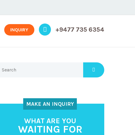
+9477 735 6354
INQUIRY
MAKE AN INQUIRY
WHAT ARE YOU
WAITING FOR