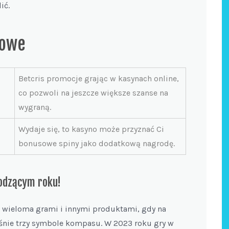
ić.
dowe
Betcris promocje grając w kasynach online,
co pozwoli na jeszcze większe szanse na
wygraną.
Wydaje się, to kasyno może przyznać Ci
bonusowe spiny jako dodatkową nagrodę.
odzącym roku!
z wieloma grami i innymi produktami, gdy na
śnie trzy symbole kompasu. W 2023 roku gry w