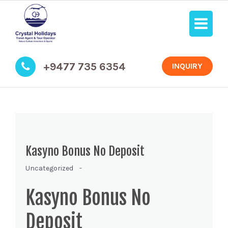
+9477 735 6354
INQUIRY
Kasyno Bonus No Deposit
Uncategorized -
Kasyno Bonus No
Deposit