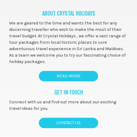
ABOUT CRYSTAL HOLIDAYS
We are geared to the time and wants the best for any
discerning traveller who wish to make the most of their
travel budget. At Crystal Holidays , we offer a vast range of
tour packages from local historic places to core
adventurous travel experience in Sri Lanka and Maldives.
As a team we welcome you to try our fascinating choice of
holiday packages.
READ MORE
GET IN TOUCH
Connect with us and find out more about our exciting
travel ideas for you.
CONTACT US