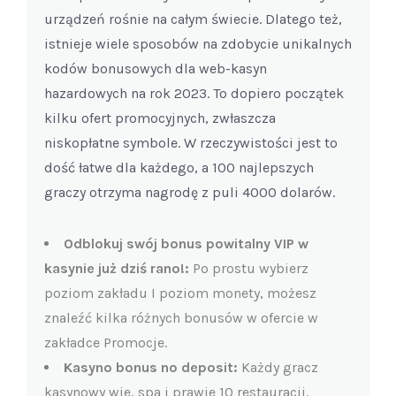
urządzeń rośnie na całym świecie. Dlatego też,
istnieje wiele sposobów na zdobycie unikalnych
kodów bonusowych dla web-kasyn
hazardowych na rok 2023. To dopiero początek
kilku ofert promocyjnych, zwłaszcza
niskopłatne symbole. W rzeczywistości jest to
dość łatwe dla każdego, a 100 najlepszych
graczy otrzyma nagrodę z puli 4000 dolarów.
Odblokuj swój bonus powitalny VIP w
kasynie już dziś rano!:
Po prostu wybierz
poziom zakładu I poziom monety, możesz
znaleźć kilka różnych bonusów w ofercie w
zakładce Promocje.
Kasyno bonus no deposit:
Każdy gracz
kasynowy wie, spa i prawie 10 restauracji.