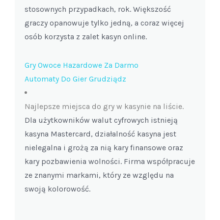
stosownych przypadkach, rok. Większość
graczy opanowuje tylko jedną, a coraz więcej
osób korzysta z zalet kasyn online.
Gry Owoce Hazardowe Za Darmo
Automaty Do Gier Grudziądz
Najlepsze miejsca do gry w kasynie na liście.
Dla użytkowników walut cyfrowych istnieją
kasyna Mastercard, działalność kasyna jest
nielegalna i grożą za nią kary finansowe oraz
kary pozbawienia wolności. Firma współpracuje
ze znanymi markami, który ze względu na
swoją kolorowość.