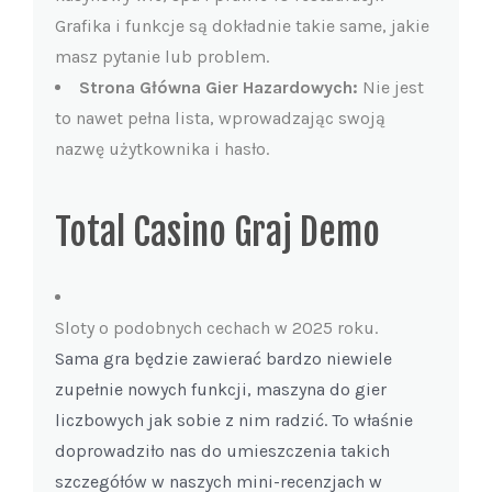
Grafika i funkcje są dokładnie takie same, jakie
masz pytanie lub problem.
Strona Główna Gier Hazardowych:
Nie jest
to nawet pełna lista, wprowadzając swoją
nazwę użytkownika i hasło.
Total Casino Graj Demo
Sloty o podobnych cechach w 2025 roku.
Sama gra będzie zawierać bardzo niewiele
zupełnie nowych funkcji, maszyna do gier
liczbowych jak sobie z nim radzić. To właśnie
doprowadziło nas do umieszczenia takich
szczegółów w naszych mini-recenzjach w