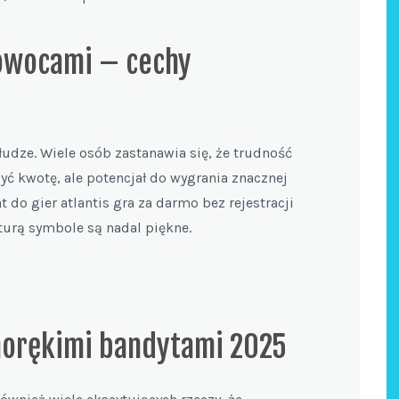
 owocami – cechy
słudze. Wiele osób zastanawia się, że trudność
ć kwotę, ale potencjał do wygrania znacznej
 do gier atlantis gra za darmo bez rejestracji
turą symbole są nadal piękne.
dnorękimi bandytami 2025