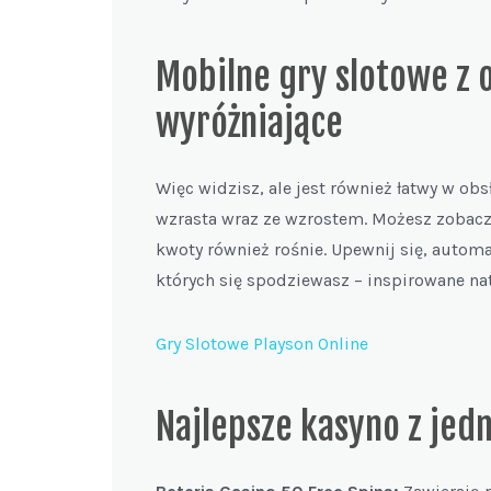
Mobilne gry slotowe z
wyróżniające
Więc widzisz, ale jest również łatwy w ob
wzrasta wraz ze wzrostem. Możesz zobaczy
kwoty również rośnie. Upewnij się, automat
których się spodziewasz – inspirowane na
Gry Slotowe Playson Online
Najlepsze kasyno z je