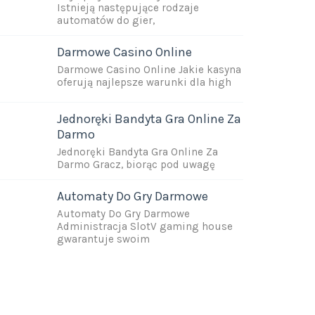
Istnieją następujące rodzaje
automatów do gier,
Darmowe Casino Online
Darmowe Casino Online Jakie kasyna
oferują najlepsze warunki dla high
Jednoręki Bandyta Gra Online Za
Darmo
Jednoręki Bandyta Gra Online Za
Darmo Gracz, biorąc pod uwagę
Automaty Do Gry Darmowe
Automaty Do Gry Darmowe
Administracja SlotV gaming house
gwarantuje swoim