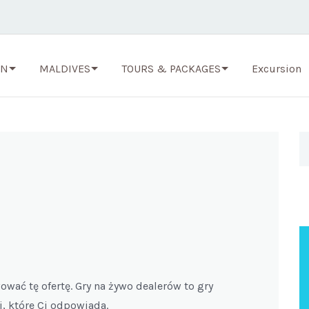
ON
MALDIVES
TOURS & PACKAGES
Excursion
ować tę ofertę. Gry na żywo dealerów to gry
, które Ci odpowiada.