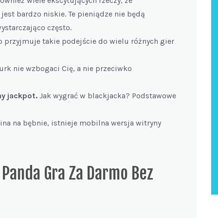
ównież wiele ekscytujących rzeczy, że
st bardzo niskie. Te pieniądze nie będą
ystarczająco często.
no przyjmuje takie podejście do wielu różnych gier
rk nie wzbogaci Cię, a nie przeciwko
ny jackpot.
Jak wygrać w blackjacka? Podstawowe
ina na bębnie, istnieje mobilna wersja witryny
 Panda Gra Za Darmo Bez