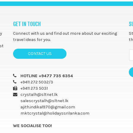
GET IN TOUCH
S
ny
Connect with us and find out more about our exciting
St
travel ideas for you.
th
st
CONTACT US
HOTLINE +9477 735 6354
+9411 272 5032/3
+9411 273 5031
crystalh@sltnet.lk
salescrystalh@sltnet.lk
ajith.indika1970@gmail.com
mktcrystal@holidayssrilanka.com
WE SOCIALISE TOO!